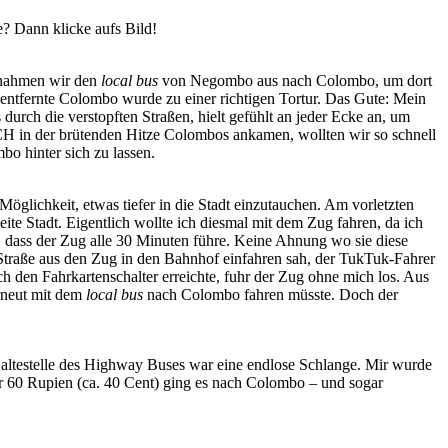
 Dann klicke aufs Bild!
ahmen wir den
local bus
von Negombo aus nach Colombo, um dort
 entfernte Colombo wurde zu einer richtigen Tortur. Das Gute: Mein
urch die verstopften Straßen, hielt gefühlt an jeder Ecke an, um
CH in der brütenden Hitze Colombos ankamen, wollten wir so schnell
bo hinter sich zu lassen.
glichkeit, etwas tiefer in die Stadt einzutauchen. Am vorletzten
e Stadt. Eigentlich wollte ich diesmal mit dem Zug fahren, da ich
te, dass der Zug alle 30 Minuten führe. Keine Ahnung wo sie diese
 Straße aus den Zug in den Bahnhof einfahren sah, der TukTuk-Fahrer
 den Fahrkartenschalter erreichte, fuhr der Zug ohne mich los. Aus
erneut mit dem
local bus
nach Colombo fahren müsste. Doch der
 Haltestelle des Highway Buses war eine endlose Schlange. Mir wurde
r 60 Rupien (ca. 40 Cent) ging es nach Colombo – und sogar