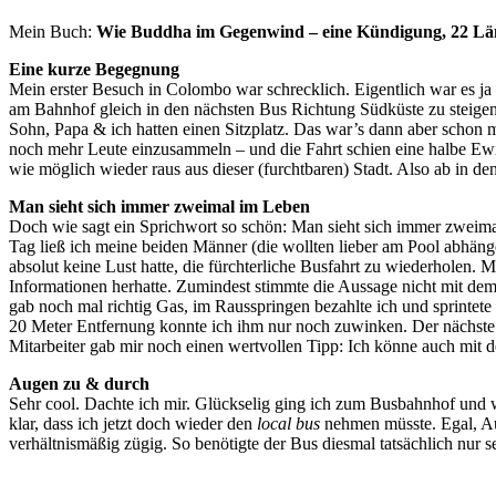
Mein Buch:
Wie Buddha im Gegenwind – eine Kündigung, 22 Länd
Eine kurze Begegnung
Mein erster Besuch in Colombo war schrecklich. Eigentlich war es ja
am Bahnhof gleich in den nächsten Bus Richtung Südküste zu steigen.
Sohn, Papa & ich hatten einen Sitzplatz. Das war’s dann aber schon m
noch mehr Leute einzusammeln – und die Fahrt schien eine halbe Ewi
wie möglich wieder raus aus dieser (furchtbaren) Stadt. Also ab in d
Man sieht sich immer zweimal im Leben
Doch wie sagt ein Sprichwort so schön: Man sieht sich immer zweimal
Tag ließ ich meine beiden Männer (die wollten lieber am Pool abhäng
absolut keine Lust hatte, die fürchterliche Busfahrt zu wiederholen. 
Informationen herhatte. Zumindest stimmte die Aussage nicht mit dem
gab noch mal richtig Gas, im Rausspringen bezahlte ich und sprintet
20 Meter Entfernung konnte ich ihm nur noch zuwinken. Der nächste Z
Mitarbeiter gab mir noch einen wertvollen Tipp: Ich könne auch mit
Augen zu & durch
Sehr cool. Dachte ich mir. Glückselig ging ich zum Busbahnhof und w
klar, dass ich jetzt doch wieder den
local bus
nehmen müsste. Egal, Au
verhältnismäßig zügig. So benötigte der Bus diesmal tatsächlich nur 