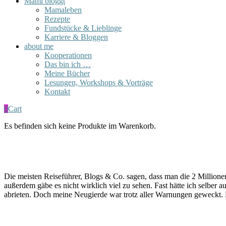
Mami bloggt
Mamaleben
Rezepte
Fundstücke & Lieblinge
Karriere & Bloggen
about me
Kooperationen
Das bin ich …
Meine Bücher
Lesungen, Workshops & Vorträge
Kontakt
0
Cart
Es befinden sich keine Produkte im Warenkorb.
Die meisten Reiseführer, Blogs & Co. sagen, dass man die 2 Millione
außerdem gäbe es nicht wirklich viel zu sehen. Fast hätte ich selber
abrieten. Doch meine Neugierde war trotz aller Warnungen geweckt. D