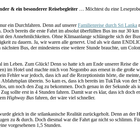
er & ein besonderer Reisebegleiter
… Möchtest du eine Leseprobe?
 nur ein Durchfahren. Denn auf unserer
Familienreise durch Sri Lanka
n
 Doch bereits die erste Fahrt im absolut überfüllten Bus ins nur 30 km
it den Annehmlichkeiten. Ohne Klimaanlange schlängelte sich der Bus d
gkeit zu dauern. Ja, wir waren alle genervt. Und als wir dann ENDLI
en nächsten Bus, der mindestens eine weitere Stunde brauchte, um Colom
 im Leben. Zum Glück! Denn so hatte ich am Ende unserer Reise die Mö
en) im Hotel und machte mich von Negombo aus erneut in die große weit
Mein Fehler war jedoch, dass ich auf die Rezeptionistin hörte, die mein
 Abfahrtsplan überein. So kam es, dass ich bereits im TukTuk von der
e los, um noch den Zug zu bekommen. Doch genau in der Sekunde als ich
ug sollte erst in 4 Stunden fahren. Damit war es klar, dass ich doch 
 dem
Highway Bus
fahren, der wäre viel schneller.
urde gleich in die srilankanische Realität zurückgeholt. Denn an der
gen zu & durch. Doch diesmal war die Fahrt gar nicht so schlimm. Fü
seine vorgesehenen 1,5 Stunden.