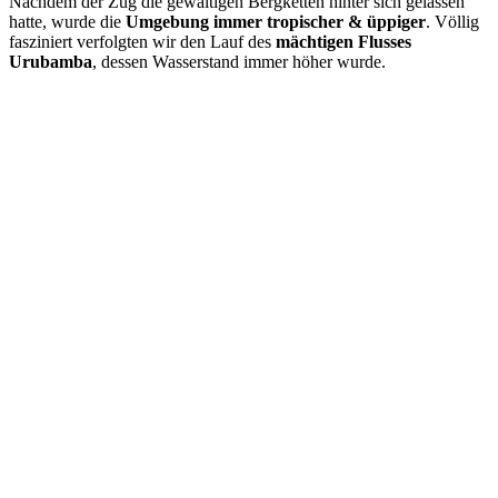
Nachdem der Zug die gewaltigen Bergketten hinter sich gelassen
hatte, wurde die
Umgebung immer tropischer & üppiger
. Völlig
fasziniert verfolgten wir den Lauf des
mächtigen Flusses
Urubamba
, dessen Wasserstand immer höher wurde.