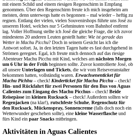
mit einem Schild und einem riesigen Regenschirm in Empfang
genommen. Über den Regenschirm freute ich mich insgeheim am
meisten, denn unterwegs hatte es begonnen – mal wieder – heftig zu
regnen. Entlang der vielen, vielen Souvenirshops führte uns José zu
unserem Hotel, welches nur 5 Gehminuten vom Bahnhof entfernt
lag. Voller Hoffnung stellte ich José die gleiche Frage, die ich zuvor
mindestens 20 anderen Leuten gestellt hatte:
Wie ist gerade das
Wetter in Machu Picchu
? Doch in seinem Gesicht las ich die
Antwort sofort. Ja, in den letzten Tagen hatte es fast durchgehend in
Strömen geregnet. Egal, ich freute mich dennoch auf das riesige
Abenteuer Machu Picchu mit Kind, welches am
nächsten Morgen
um 6 Uhr in der Früh
beginnen sollte. Zuvor kontrollierte José, ob
all unsere
Unterlagen und Tickets
, die wir vom Reiseveranstalter
bekommen hatten, vollständig waren.
Erwachsenenticket für
Machu Pichhu
– check!
Kinderticket für Machu Picchu
– check!
Hin- und Rückfahrt für zwei Personen für den Bus von Aguas
Calientes zum Eingang des Machu Picchus
– check!
Beide
Reisepässe
im
kleinen Rucksack
– check! Außerdem sollten wir
Regenjacken
(na klar!),
rutschfeste Schuhe
,
Regenschutz für
den Rucksack
,
Mückenspray, Sonnencreme
(falls doch noch ein
Wetterwunder geschehen sollte), eine
kleine Wasserflasche
und
fürs Kind ein
paar Snacks
mitbringen.
Aktivitäten in Aguas Calientes