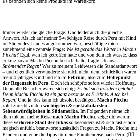
Es befinden sich keine Produkte im Warenkorb.
Immer wieder die gleiche Frage! Und leider auch die gleiche
Antwort. Als ich auf meiner 5-wöchigen Reise durch Peru mit Kind
im Süden des Landes angekommen war, beschäftigte mich
zunehmend eine zentrale Frage:
Wie ist gerade das Wetter in Machu
Picchu?
Egal, wen ich getroffen hatte und von dem ich wusste, dass
er kurz zuvor Machu Picchu besucht hatte, fragte ich aus.
Strömender Regen!
War zu meinem Leidwesen die Standardantwort
– und eigentlich verwunderte sie mich nicht, denn schließlich waren
mein 4-jähriges Kind und ich im
Februar
, also zum
Höhepunkt
der Regenzeit in Peru
. Doch ich schöpfte sofort wieder Hoffnung.
Denn alle Besucher waren sich einig:
Es hat sich trotzdem gelohnt.
Denn Machu Picchu ist ein ganz besonderes Erlebnis. Auch bei
Regen!
Und ja, das kann ich absolut bestätigen.
Machu Picchu
zählt zurecht zu den
wichtigsten & spektakulärsten
Sehenswürdigkeiten in Südamerika
. Im Folgenden nehme ich
dich mit auf meine
Reise nach Machu Picchu
, zeige dir, warum
diese
verlorene Stadt der Inkas
so besonders ist & sich fast schon
magisch anfühlt, beantworte zusätzlich Fragen zu Machu Picchu mit
Kindern und gebe dir Tipps für deine Familienreise nach Peru.
(👉🏻