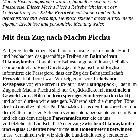
Machu Picchu eingeladen wurden, handelt es sich um eine
Pressereise. Dieser Machu Picchu Reisebericht ist mit der
Unterstützung von
Erlebe Fernreise
entstanden und enthält
dementsprechend Werbung. Dennoch spiegelt dieser Artikel meine
eigenen Erlebnisse und persönliche Meinung wider.
Mit dem Zug nach Machu Picchu
Aufgeregt hielten mein Kind und ich unsere Tickets in der Hand
und beobachten das geschäftige Treiben am
Bahnhof von
Ollantaytambo
. Obwohl der Bahnsteig gutgefüllt war, lief alles
sehr geordnet ab. Eine Durchsage auf Spanisch und Englisch
informierte die Passagiere, dass der Zug der Bahngesellschaft
Perurail
abfahrbereit war. Wir zeigten unsere
Tickets und
Reisepässe
vor, ein kurzer Blick auf unser
Handgepäck
(– denn im
Zug nach Machu Picchu sind nur Gepäckstücke mit
maximalem
Gewicht von 5 Kilo
und
kein sperriges Sondergepäck
erlaubt)
und schon durften wir einsteigen. Während sich die dumpfen Töne
der Lokomotive mit der Panflöten-Musik aus den Lautsprechern und
dem Rattern auf den Schienen vermischten, beobachteten mein Kind
und ich aus dem riesigen
Panoramafenster
die an uns
vorbeiziehende Landschaft. Da der Zug
zwischen Ollantaytambo
und Aguas Calientes
beachtliche
800 Höhenmeter überwinden
muss, vernahmen wir, wie sich die Landschaft stetig veränderte.