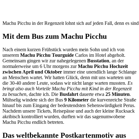
Machu Picchu in der Regenzeit lohnt sich auf jeden Fall, denn es s
Mit dem Bus zum Machu Picchu
Nach einem kurzen Frühstück wurden mein Sohn und ich von
unserem
Machu Picchu Tourguide
Carlos im Hotel abgeholt.
Gemeinsam gingen wir zur nahegelegenen
Busstation
, an der
normalerweise um 6 Uhr morgens zur
Machu Picchu Hochzeit
zwischen April und Oktober
immer eine unendlich lange Schlange
an Menschen wartet. Wir hatten Glück, denn mit uns warteten um
die 30-40 andere Leute, sodass wir nicht lange warten mussten.
Es
bringt also auch Vorteile Machu Picchu mit Kind in der Regenzeit
zu besuchen
, dachte ich. Die
Busfahrt
dauerte etwa
25 Minuten
.
Mühselig windete sich der Bus
9 Kilometer
die kurvenreiche Straße
hinauf bis zum Eingang der bedeutendsten Sehenswürdigkeit Perus.
Nachdem unsere Tickets, Reisepässe und auch der kleine Rucksack
akribisch kontrolliert wurden, durften wir das sagenumwobene
Machu Picchu endlich betreten.
Das weltbekannte Postkartenmotiv aus