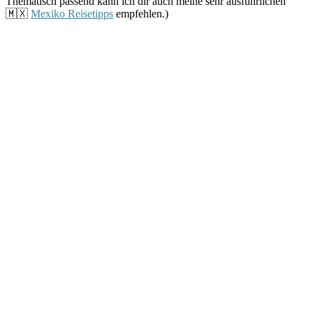
Thematisch passend kann ich dir auch meine sehr ausführlichen
🇲🇽
Mexiko Reisetipps
empfehlen.)