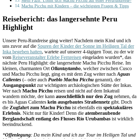
Mein Fazit: Lohnt sich Machu Picchu auf einer Perurundreise?
Machu Picchu mit Kindern – die wichtigsten Fragen & Tipps
Reisebericht: das langersehnte Peru
Highlight
Unsere Peru-Rundreise ging weiter! Nachdem mein Kind und ich
uns zuvor auf die
Spuren der Kinder der Sonne im Heiligen Tal der
Inka begeben hatten
, wartete auf unserer 4-tägigen Tour, zu der wir
vom
Reiseveranstalter Erlebe Fernreisen
eingeladen wurden*, das
nächste Peru Highlight: die langersehnte Machu Picchu Reise. Im
kleinen, charmanten Ort
Ollantaytambo
, welcher zwischen Cusco
und Machu Picchu liegt, ging es mit dem Zug weiter nach
Aguas
Calientes
(– oder auch
Pueblo Machu Picchu
genannt), der
Ausgangspunkt
zur wichtigsten archäologischen Stätte der Inkas.
Wer nach
Machu Picchu
reisen und nicht auf dem Inkatrail
wandern möchte, der kann
ausschließlich nur den Zug
nehmen, da
es bis Aguas Calientes
kein ausgebautes Straßennetz
gibt. Doch
die
Zugfahrt zum Machu Picchu
ist ebenfalls ein
spektakuläres
Erlebnis
. Nicht nur für Kinder! Denn die
atemberaubende
Berglandschaft entlang des Flusses Río Urubambas
ist wirklich
beeindruckend.
*
Offenlegung
: Da mein Kind und ich zur Tour im Heiligen Tal und