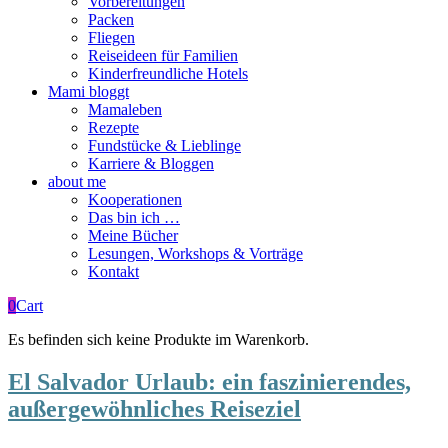
Vorbereitungen
Packen
Fliegen
Reiseideen für Familien
Kinderfreundliche Hotels
Mami bloggt
Mamaleben
Rezepte
Fundstücke & Lieblinge
Karriere & Bloggen
about me
Kooperationen
Das bin ich …
Meine Bücher
Lesungen, Workshops & Vorträge
Kontakt
0
Cart
Es befinden sich keine Produkte im Warenkorb.
El Salvador Urlaub: ein faszinierendes,
außergewöhnliches Reiseziel