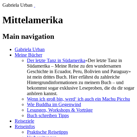
Gabriela Urban
Mittelamerika
Main navigation
Gabriela Urban
Meine Bücher
Der letzte Tanz in Südamerika
«Der letzte Tanz in
Südamerika – Meine Reise zu den wundersamen
Geschichte in Ecuador, Peru, Bolivien und Paraguay»
ist mein drittes Buch. Hier erfährst du zahlreiche
Hintergrundinformationen zu meinem Buch – und
bekommst sogar exklusive Leseproben, die du dir sogar
anhören kannst.
Wenn ich groß bin, werd‘ ich auch ein Machu Picchu
Wie Buddha im Gegenwind
Lesungen, Workshops & Vorträge
Buch schreiben Tipps
Reiseziele
Reiseinfos
Praktische Reisetipps