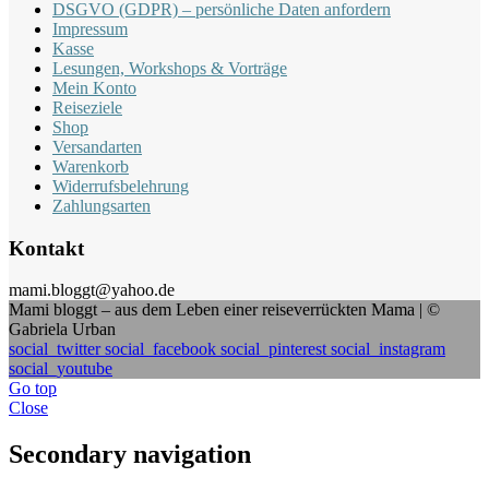
DSGVO (GDPR) – persönliche Daten anfordern
Impressum
Kasse
Lesungen, Workshops & Vorträge
Mein Konto
Reiseziele
Shop
Versandarten
Warenkorb
Widerrufsbelehrung
Zahlungsarten
Kontakt
mami.bloggt@yahoo.de
Mami bloggt – aus dem Leben einer reiseverrückten Mama | ©
Gabriela Urban
social_twitter
social_facebook
social_pinterest
social_instagram
social_youtube
Go top
Close
Secondary navigation