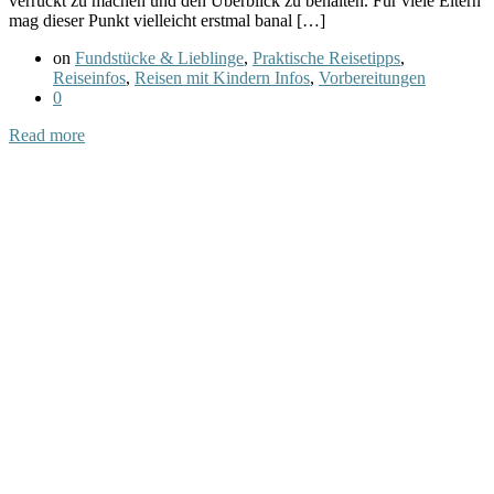
verrückt zu machen und den Überblick zu behalten. Für viele Eltern
mag dieser Punkt vielleicht erstmal banal […]
on
Fundstücke & Lieblinge
,
Praktische Reisetipps
,
Reiseinfos
,
Reisen mit Kindern Infos
,
Vorbereitungen
0
Read more