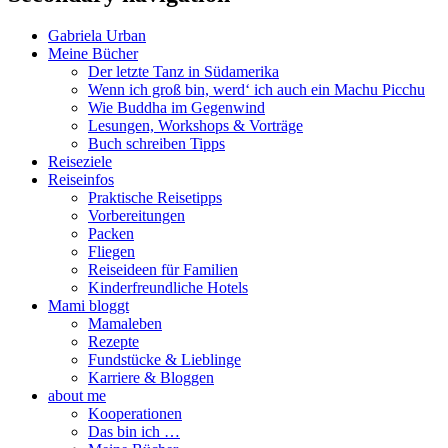
Gabriela Urban
Meine Bücher
Der letzte Tanz in Südamerika
Wenn ich groß bin, werd‘ ich auch ein Machu Picchu
Wie Buddha im Gegenwind
Lesungen, Workshops & Vorträge
Buch schreiben Tipps
Reiseziele
Reiseinfos
Praktische Reisetipps
Vorbereitungen
Packen
Fliegen
Reiseideen für Familien
Kinderfreundliche Hotels
Mami bloggt
Mamaleben
Rezepte
Fundstücke & Lieblinge
Karriere & Bloggen
about me
Kooperationen
Das bin ich …