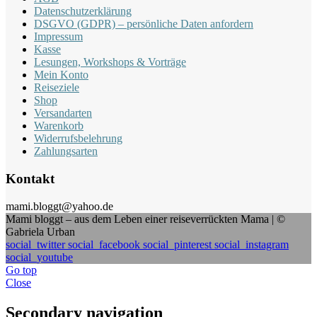
Datenschutzerklärung
DSGVO (GDPR) – persönliche Daten anfordern
Impressum
Kasse
Lesungen, Workshops & Vorträge
Mein Konto
Reiseziele
Shop
Versandarten
Warenkorb
Widerrufsbelehrung
Zahlungsarten
Kontakt
mami.bloggt@yahoo.de
Mami bloggt – aus dem Leben einer reiseverrückten Mama | ©
Gabriela Urban
social_twitter
social_facebook
social_pinterest
social_instagram
social_youtube
Go top
Close
Secondary navigation