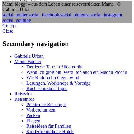
Mami bloggt – aus dem Leben einer reiseverrückten Mama | ©
Gabriela Urban
social_twitter
social_facebook
social_pinterest
social_instagram
social_youtube
Go top
Close
Secondary navigation
Gabriela Urban
Meine Bücher
Der letzte Tanz in Südamerika
Wenn ich groß bin, werd‘ ich auch ein Machu Picchu
Wie Buddha im Gegenwind
Lesungen, Workshops & Vorträge
Buch schreiben Tipps
Reiseziele
Reiseinfos
Praktische Reisetipps
Vorbereitungen
Packen
Fliegen
Reiseideen für Familien
Kinderfreundliche Hotels