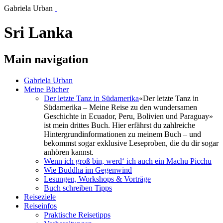
Gabriela Urban
Sri Lanka
Main navigation
Gabriela Urban
Meine Bücher
Der letzte Tanz in Südamerika
«Der letzte Tanz in
Südamerika – Meine Reise zu den wundersamen
Geschichte in Ecuador, Peru, Bolivien und Paraguay»
ist mein drittes Buch. Hier erfährst du zahlreiche
Hintergrundinformationen zu meinem Buch – und
bekommst sogar exklusive Leseproben, die du dir sogar
anhören kannst.
Wenn ich groß bin, werd‘ ich auch ein Machu Picchu
Wie Buddha im Gegenwind
Lesungen, Workshops & Vorträge
Buch schreiben Tipps
Reiseziele
Reiseinfos
Praktische Reisetipps