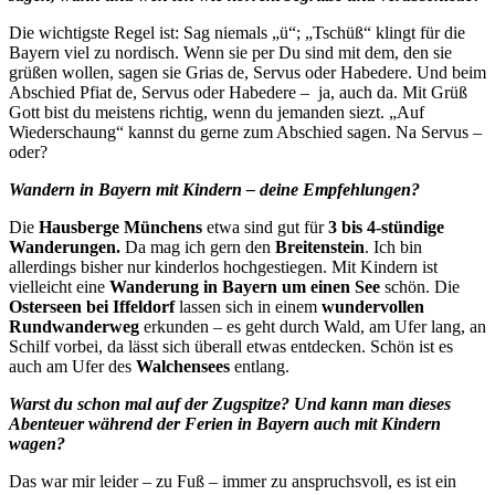
Die wichtigste Regel ist: Sag niemals „ü“; „Tschüß“ klingt für die
Bayern viel zu nordisch. Wenn sie per Du sind mit dem, den sie
grüßen wollen, sagen sie Grias de, Servus oder Habedere. Und beim
Abschied Pfiat de, Servus oder Habedere –
ja, auch da. Mit Grüß
Gott bist du meistens richtig, wenn du jemanden siezt. „Auf
Wiederschaung“ kannst du gerne zum Abschied sagen. Na Servus –
oder?
Wandern in Bayern mit Kindern – deine Empfehlungen?
Die
Hausberge Münchens
etwa sind gut für
3 bis 4-stündige
Wanderungen.
Da mag ich gern den
Breitenstein
. Ich bin
allerdings bisher nur kinderlos hochgestiegen. Mit Kindern ist
vielleicht eine
Wanderung in Bayern um einen See
schön. Die
Osterseen
bei Iffeldorf
lassen sich in einem
wundervollen
Rundwanderweg
erkunden – es geht durch Wald, am Ufer lang, an
Schilf vorbei, da lässt sich überall etwas entdecken. Schön ist es
auch am Ufer des
Walchensees
entlang.
Warst du schon mal auf der Zugspitze? Und kann man dieses
Abenteuer während der Ferien in Bayern auch mit Kindern
wagen?
Das war mir leider – zu Fuß – immer zu anspruchsvoll, es ist ein