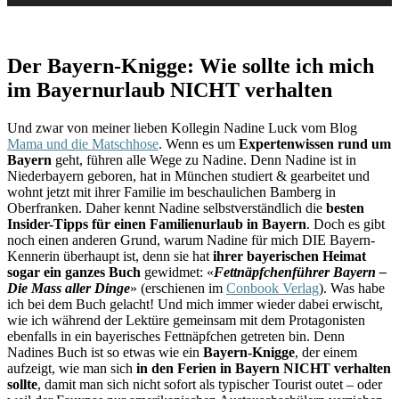
Der Bayern-Knigge: Wie sollte ich mich
im Bayernurlaub NICHT verhalten
Und zwar von meiner lieben Kollegin Nadine Luck vom Blog
Mama und die Matschhose
. Wenn es um
Expertenwissen rund um
Bayern
geht, führen alle Wege zu Nadine. Denn Nadine ist in
Niederbayern geboren, hat in München studiert & gearbeitet und
wohnt jetzt mit ihrer Familie im beschaulichen Bamberg in
Oberfranken. Daher kennt Nadine selbstverständlich die
besten
Insider-Tipps für einen Familienurlaub in Bayern
. Doch es gibt
noch einen anderen Grund, warum Nadine für mich DIE Bayern-
Kennerin überhaupt ist, denn sie hat
ihrer bayerischen Heimat
sogar ein ganzes Buch
gewidmet: «
Fettnäpfchenführer Bayern –
Die Mass aller Dinge
» (erschienen im
Conbook Verlag
). Was habe
ich bei dem Buch gelacht! Und mich immer wieder dabei erwischt,
wie ich während der Lektüre gemeinsam mit dem Protagonisten
ebenfalls in ein bayerisches Fettnäpfchen getreten bin. Denn
Nadines Buch ist so etwas wie ein
Bayern-Knigge
, der einem
aufzeigt, wie man sich
in den Ferien in Bayern NICHT verhalten
sollte
, damit man sich nicht sofort als typischer Tourist outet – oder