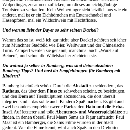
Wolpertinger, zusammenzuflicken, um dieses an leichtgläubige
Touristen zu verkaufen. Kein Wolpertinger sieht letztlich aus wie ein
anderer, mal ist er ein Eichhörnchen mit Entenschnabel und
Hasenpfoten, mal ein Wildschwein mit Hechtflosse.
Und warum liebt der Bayer so sehr seinen Dackel?
Warum das so ist, weiß ich gar nicht, aber Dackel gehören seit jeher
zum Münchner Stadtbild wie Bier, Weißwurst und der Chinesische
Turm. Zamperl werden sie genannt, manchmal auch „Wurst auf
Beinen“, und schon die Wittelsbacher züchteten sie.
Du wohnst ja selber in Bamberg, was sind deine absoluten
Bamberg Tipps? Und hast du Empfehlungen für Bamberg mit
Kindern?
Bamberg ist einfach schön. Durch die
Altstadt
zu schlendern, das
Rathaus
, das über dem
Fluss
zu schweben scheint, zu besichtigen,
und den
Dom
auf Tierskulpturen abzusuchen, die dort überall
integriert sind – das sollte auch Kindern Spaß machen. Es gibt auch
zwei besonders empfehlenswerte
Parks
: den
Hain und die Erba-
Insel
. Auf letzterer sind tolle
Abenteuer- und Wasserspielplätze
zu
finden, in denen überall Paul Maars Sams als Figur auftaucht. Paul
Maar ist ein Bamberger, die Sams-Filme wurden in der Stadt
gedreht. Wer die Filme kennt, wird auch Spaß an den Drehorten