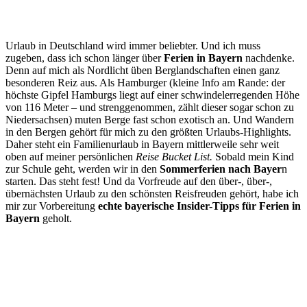
Urlaub in Deutschland wird immer beliebter. Und ich muss
zugeben, dass ich schon länger über
Ferien in Bayern
nachdenke.
Denn auf mich als Nordlicht üben Berglandschaften einen ganz
besonderen Reiz aus. Als Hamburger (kleine Info am Rande: der
höchste Gipfel Hamburgs liegt auf einer schwindelerregenden Höhe
von 116 Meter – und strenggenommen, zählt dieser sogar schon zu
Niedersachsen) muten Berge fast schon exotisch an. Und Wandern
in den Bergen gehört für mich zu den größten Urlaubs-Highlights.
Daher steht ein Familienurlaub in Bayern mittlerweile sehr weit
oben auf meiner persönlichen
Reise Bucket List.
Sobald mein Kind
zur Schule geht, werden wir in den
Sommerferien nach Bayer
n
starten. Das steht fest! Und da Vorfreude auf den über-, über-,
übernächsten Urlaub zu den schönsten Reisfreuden gehört, habe ich
mir zur Vorbereitung
echte bayerische Insider-Tipps für Ferien in
Bayern
geholt.