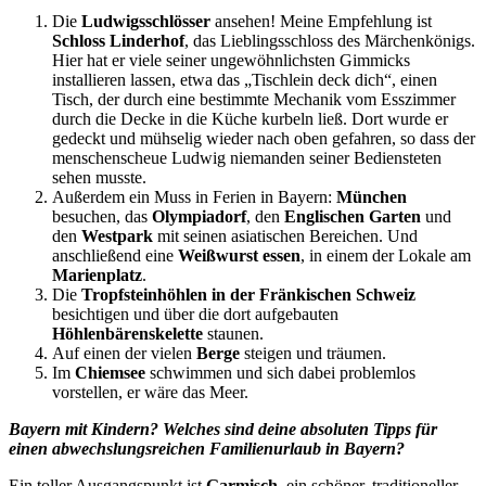
Die
Ludwigsschlösser
ansehen! Meine Empfehlung ist
Schloss Linderhof
, das Lieblingsschloss des Märchenkönigs.
Hier hat er viele seiner ungewöhnlichsten Gimmicks
installieren lassen, etwa das „Tischlein deck dich“, einen
Tisch, der durch eine bestimmte Mechanik vom Esszimmer
durch die Decke in die Küche kurbeln ließ. Dort wurde er
gedeckt und mühselig wieder nach oben gefahren, so dass der
menschenscheue Ludwig niemanden seiner Bediensteten
sehen musste.
Außerdem ein Muss in Ferien in Bayern:
München
besuchen, das
Olympiadorf
, den
Englischen Garten
und
den
Westpark
mit seinen asiatischen Bereichen. Und
anschließend eine
Weißwurst essen
, in einem der Lokale am
Marienplatz
.
Die
Tropfsteinhöhlen in der Fränkischen Schweiz
besichtigen und über die dort aufgebauten
Höhlenbärenskelette
staunen.
Auf einen der vielen
Berge
steigen und träumen.
Im
Chiemsee
schwimmen und sich dabei problemlos
vorstellen, er wäre das Meer.
Bayern mit Kindern? Welches sind deine absoluten Tipps für
einen abwechslungsreichen Familienurlaub in Bayern?
Ein toller Ausgangspunkt ist
Garmisch
, ein schöner, traditioneller