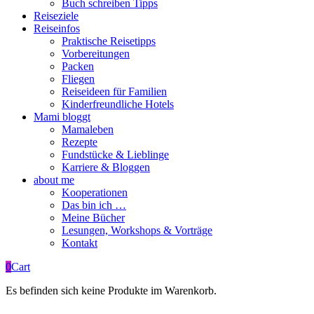
Buch schreiben Tipps
Reiseziele
Reiseinfos
Praktische Reisetipps
Vorbereitungen
Packen
Fliegen
Reiseideen für Familien
Kinderfreundliche Hotels
Mami bloggt
Mamaleben
Rezepte
Fundstücke & Lieblinge
Karriere & Bloggen
about me
Kooperationen
Das bin ich …
Meine Bücher
Lesungen, Workshops & Vorträge
Kontakt
0
Cart
Es befinden sich keine Produkte im Warenkorb.