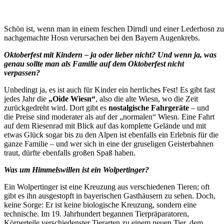
Schön ist, wenn man in einem feschen Dirndl und einer Lederhosn zum
nachgemachte Hosn verursachen bei den Bayern Augenkrebs.
Oktoberfest mit Kindern – ja oder lieber nicht? Und wenn ja, was
genau sollte man als Familie auf dem Oktoberfest nicht
verpassen?
Unbedingt ja, es ist auch für Kinder ein herrliches Fest! Es gibt fast
jedes Jahr die
„Oide Wiesn“
, also die alte Wiesn, wo die Zeit
zurückgedreht wird. Dort gibt es
nostalgische Fahrgeräte
– und
die Preise sind moderater als auf der „normalen“ Wiesn. Eine Fahrt
auf dem Riesenrad mit Blick auf das komplette Gelände und mit
etwas Glück sogar bis zu den Alpen ist ebenfalls ein Erlebnis für die
ganze Familie – und wer sich in eine der gruseligen Geisterbahnen
traut, dürfte ebenfalls großen Spaß haben.
Was um Himmelswillen ist ein Wolpertinger?
Ein Wolpertinger ist eine Kreuzung aus verschiedenen Tieren; oft
gibt es ihn ausgestopft in bayerischen Gasthäusern zu sehen. Doch,
keine Sorge: Er ist keine biologische Kreuzung, sondern eine
technische. Im 19. Jahrhundert begannen Tierpräparatoren,
Körperteile verschiedenster Tierarten zu einem neuen Tier, dem