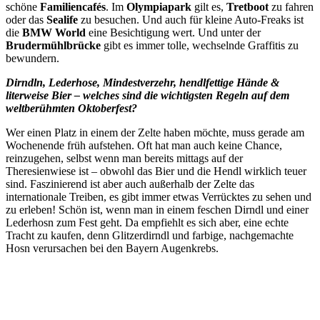
schöne
Familiencafés
. Im
Olympiapark
gilt es,
Tretboot
zu fahren
oder das
Sealife
zu besuchen. Und auch für kleine Auto-Freaks ist
die
BMW World
eine Besichtigung wert. Und unter der
Brudermühlbrücke
gibt es immer tolle, wechselnde Graffitis zu
bewundern.
Dirndln, Lederhose, Mindestverzehr, hendlfettige Hände &
literweise Bier – welches sind die wichtigsten Regeln auf dem
weltberühmten Oktoberfest?
Wer einen Platz in einem der Zelte haben möchte, muss gerade am
Wochenende früh aufstehen. Oft hat man auch keine Chance,
reinzugehen, selbst wenn man bereits mittags auf der
Theresienwiese ist – obwohl das Bier und die Hendl wirklich teuer
sind. Faszinierend ist aber auch außerhalb der Zelte das
internationale Treiben, es gibt immer etwas Verrücktes zu sehen und
zu erleben! Schön ist, wenn man in einem feschen Dirndl und einer
Lederhosn zum Fest geht. Da empfiehlt es sich aber, eine echte
Tracht zu kaufen, denn Glitzerdirndl und farbige, nachgemachte
Hosn verursachen bei den Bayern Augenkrebs.