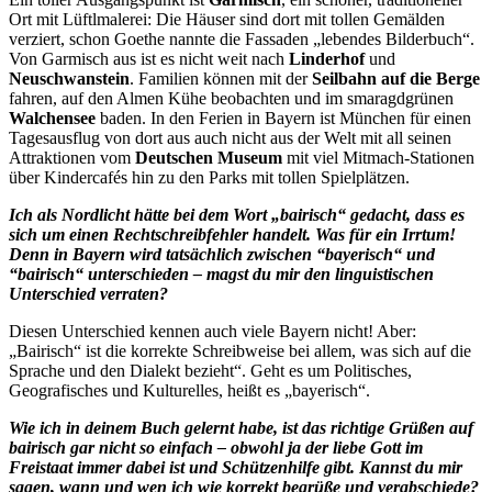
Ort mit Lüftlmalerei: Die Häuser sind dort mit tollen Gemälden
verziert, schon Goethe nannte die Fassaden „lebendes Bilderbuch“.
Von Garmisch aus ist es nicht weit nach
Linderhof
und
Neuschwanstein
. Familien können mit der
Seilbahn auf die Berge
fahren, auf den Almen Kühe beobachten und im smaragdgrünen
Walchensee
baden. In den Ferien in Bayern ist München für einen
Tagesausflug von dort aus auch nicht aus der Welt mit all seinen
Attraktionen vom
Deutschen Museum
mit viel Mitmach-Stationen
über Kindercafés hin zu den Parks mit tollen Spielplätzen.
Ich als Nordlicht hätte bei dem Wort „bairisch“ gedacht, dass es
sich um einen Rechtschreibfehler handelt. Was für ein Irrtum!
Denn in Bayern wird tatsächlich zwischen “bayerisch“ und
“bairisch“ unterschieden – magst du mir den linguistischen
Unterschied verraten?
Diesen Unterschied kennen auch viele Bayern nicht! Aber:
„Bairisch“ ist die korrekte Schreibweise bei allem, was sich auf die
Sprache und den Dialekt bezieht“. Geht es um Politisches,
Geografisches und Kulturelles, heißt es „bayerisch“.
Wie ich in deinem Buch gelernt habe, ist das richtige Grüßen auf
bairisch gar nicht so einfach – obwohl ja der liebe Gott im
Freistaat immer dabei ist und Schützenhilfe gibt. Kannst du mir
sagen, wann und wen ich wie korrekt begrüße und verabschiede?