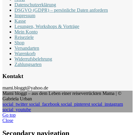
Datenschutzerklärung
DSGVO (GDPR) – persönliche Daten anfordern
Impressum
Kasse
Lesungen, Workshops & Vorträge
Mein Konto
Reiseziele
Shop
Versandarten
Warenkorb
Widerrufsbelehrung
Zahlungsarten
Kontakt
mami.bloggt@yahoo.de
Mami bloggt – aus dem Leben einer reiseverrückten Mama | ©
Gabriela Urban
social_twitter
social_facebook
social_pinterest
social_instagram
social_youtube
Go top
Close
Secondary navigation