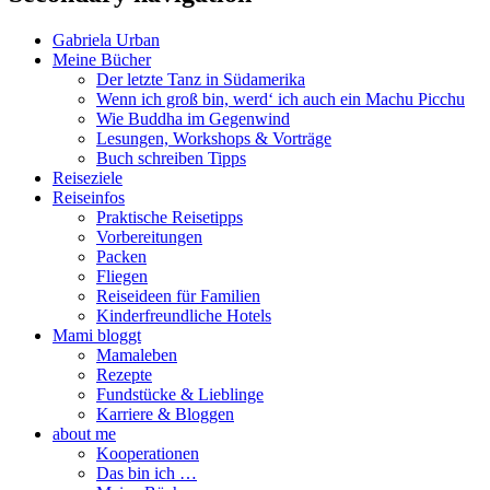
Gabriela Urban
Meine Bücher
Der letzte Tanz in Südamerika
Wenn ich groß bin, werd‘ ich auch ein Machu Picchu
Wie Buddha im Gegenwind
Lesungen, Workshops & Vorträge
Buch schreiben Tipps
Reiseziele
Reiseinfos
Praktische Reisetipps
Vorbereitungen
Packen
Fliegen
Reiseideen für Familien
Kinderfreundliche Hotels
Mami bloggt
Mamaleben
Rezepte
Fundstücke & Lieblinge
Karriere & Bloggen
about me
Kooperationen
Das bin ich …