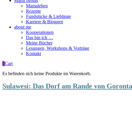
Mami bloggt
Mamaleben
Rezepte
Fundstücke & Lieblinge
Karriere & Bloggen
about me
Kooperationen
Das bin ich …
Meine Bücher
Lesungen, Workshops & Vorträge
Kontakt
0
Cart
Es befinden sich keine Produkte im Warenkorb.
Sulawesi: Das Dorf am Rande von Goronta