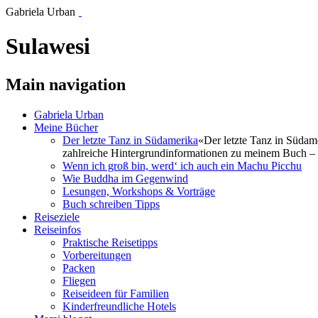
Gabriela Urban
Sulawesi
Main navigation
Gabriela Urban
Meine Bücher
Der letzte Tanz in Südamerika
«Der letzte Tanz in Südam
zahlreiche Hintergrundinformationen zu meinem Buch – 
Wenn ich groß bin, werd‘ ich auch ein Machu Picchu
Wie Buddha im Gegenwind
Lesungen, Workshops & Vorträge
Buch schreiben Tipps
Reiseziele
Reiseinfos
Praktische Reisetipps
Vorbereitungen
Packen
Fliegen
Reiseideen für Familien
Kinderfreundliche Hotels