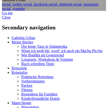
social_twitter
social_facebook
social_pinterest
social_instagram
social_youtube
Go top
Close
Secondary navigation
Gabriela Urban
Meine Bücher
Der letzte Tanz in Südamerika
Wenn ich groß bin, werd‘ ich auch ein Machu Picchu
Wie Buddha im Gegenwind
Lesungen, Workshops & Vorträge
Buch schreiben Tipps
Reiseziele
Reiseinfos
Praktische Reisetipps
Vorbereitungen
Packen
Fliegen
Reiseideen für Familien
Kinderfreundliche Hotels
Mami bloggt
Mamaleben