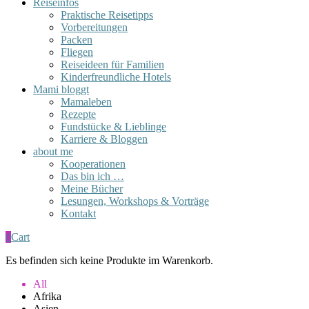
Reiseinfos
Praktische Reisetipps
Vorbereitungen
Packen
Fliegen
Reiseideen für Familien
Kinderfreundliche Hotels
Mami bloggt
Mamaleben
Rezepte
Fundstücke & Lieblinge
Karriere & Bloggen
about me
Kooperationen
Das bin ich …
Meine Bücher
Lesungen, Workshops & Vorträge
Kontakt
0
Cart
Es befinden sich keine Produkte im Warenkorb.
All
Afrika
Asien