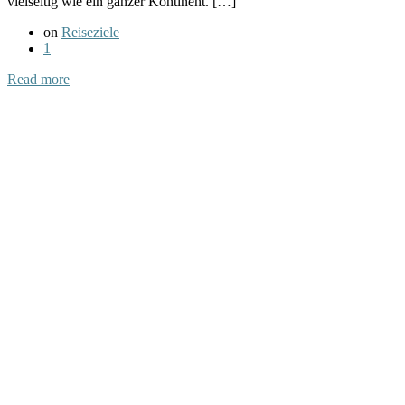
vielseitig wie ein ganzer Kontinent. […]
on
Reiseziele
1
Read more