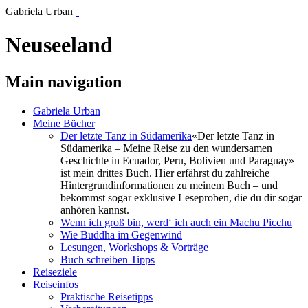
Gabriela Urban
Neuseeland
Main navigation
Gabriela Urban
Meine Bücher
Der letzte Tanz in Südamerika
«Der letzte Tanz in
Südamerika – Meine Reise zu den wundersamen
Geschichte in Ecuador, Peru, Bolivien und Paraguay»
ist mein drittes Buch. Hier erfährst du zahlreiche
Hintergrundinformationen zu meinem Buch – und
bekommst sogar exklusive Leseproben, die du dir sogar
anhören kannst.
Wenn ich groß bin, werd‘ ich auch ein Machu Picchu
Wie Buddha im Gegenwind
Lesungen, Workshops & Vorträge
Buch schreiben Tipps
Reiseziele
Reiseinfos
Praktische Reisetipps