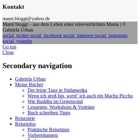
Kontakt
mami.bloggt@yahoo.de
Mami bloggt – aus dem Leben einer reiseverrückten Mama | ©
Gabriela Urban
social_twitter
social_facebook
social_pinterest
social_instagram
social_youtube
Go top
Close
Secondary navigation
Gabriela Urban
Meine Bücher
Der letzte Tanz in Südamerika
Wenn ich groß bin, werd‘ ich auch ein Machu Picchu
Wie Buddha im Gegenwind
Lesungen, Workshops & Vorträge
Buch schreiben Tipps
Reiseziele
Reiseinfos
Praktische Reisetipps
Vorbereitungen