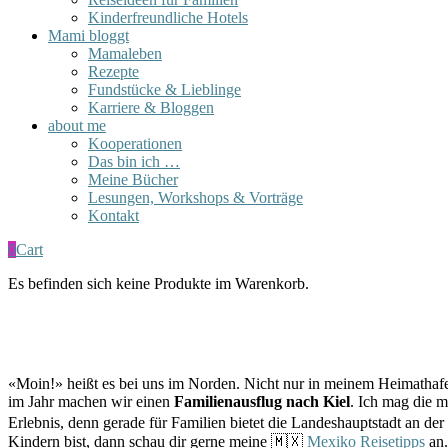
Kinderfreundliche Hotels
Mami bloggt
Mamaleben
Rezepte
Fundstücke & Lieblinge
Karriere & Bloggen
about me
Kooperationen
Das bin ich …
Meine Bücher
Lesungen, Workshops & Vorträge
Kontakt
0
Cart
Es befinden sich keine Produkte im Warenkorb.
«Moin!» heißt es bei uns im Norden. Nicht nur in meinem Heimathafen
im Jahr machen wir einen
Familienausflug nach Kiel
. Ich mag die m
Erlebnis, denn gerade für Familien bietet die Landeshauptstadt an der
Kindern bist, dann schau dir gerne meine 🇲🇽
Mexiko Reisetipps
an.