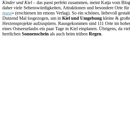
Kinder und Kiel
– das passt perfekt zusammen, meint Katja vom Blo
daher viele Sehenswürdigkeiten, Attraktionen und besondere Orte für 
muss
» (erschienen im emons Verlag). So ein schönes, liebevoll gestal
Dutzend Mal losgezogen, um in
Kiel und Umgebung
kleine & große
Herzensprojekte aufzuspüren. Rausgekommen sind 111 Orte im hohen N
eines Ostseeurlaubs ein paar Tage in Kiel einplanen. Übrigens, da viele
herrlichen
Sonnenschein
als auch beim trüben
Regen
.