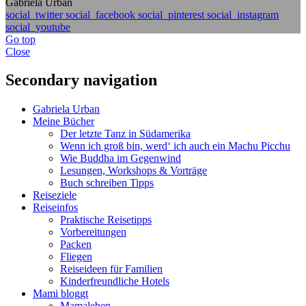
Gabriela Urban
social_twitter
social_facebook
social_pinterest
social_instagram
social_youtube
Go top
Close
Secondary navigation
Gabriela Urban
Meine Bücher
Der letzte Tanz in Südamerika
Wenn ich groß bin, werd‘ ich auch ein Machu Picchu
Wie Buddha im Gegenwind
Lesungen, Workshops & Vorträge
Buch schreiben Tipps
Reiseziele
Reiseinfos
Praktische Reisetipps
Vorbereitungen
Packen
Fliegen
Reiseideen für Familien
Kinderfreundliche Hotels
Mami bloggt
Mamaleben