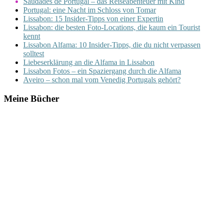
Saudades de Portugal – das Reiseabenteuer mit Kind
Portugal: eine Nacht im Schloss von Tomar
Lissabon: 15 Insider-Tipps von einer Expertin
Lissabon: die besten Foto-Locations, die kaum ein Tourist
kennt
Lissabon Alfama: 10 Insider-Tipps, die du nicht verpassen
solltest
Liebeserklärung an die Alfama in Lissabon
Lissabon Fotos – ein Spaziergang durch die Alfama
Aveiro – schon mal vom Venedig Portugals gehört?
Meine Bücher