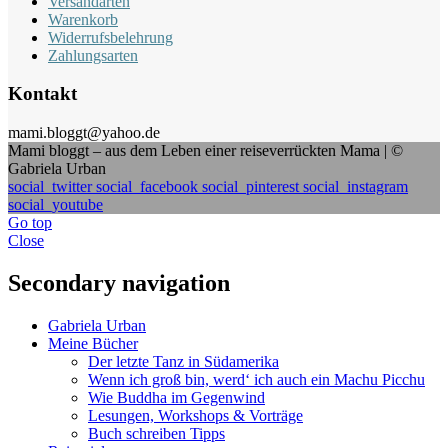
Versandarten
Warenkorb
Widerrufsbelehrung
Zahlungsarten
Kontakt
mami.bloggt@yahoo.de
Mami bloggt – aus dem Leben einer reiseverrückten Mama | ©
Gabriela Urban
social_twitter
social_facebook
social_pinterest
social_instagram
social_youtube
Go top
Close
Secondary navigation
Gabriela Urban
Meine Bücher
Der letzte Tanz in Südamerika
Wenn ich groß bin, werd‘ ich auch ein Machu Picchu
Wie Buddha im Gegenwind
Lesungen, Workshops & Vorträge
Buch schreiben Tipps