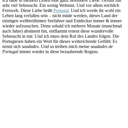
Ich habe in meinem Leben eine ganz besondere Liebe. Gefüllt mit
sehr viel Sehnsucht. Ein wenig Wehmut. Und vor allem reichlich
Fernweh. Diese Liebe heißt
Portugal
. Und ich werde ihr wohl ein
Leben lang verfallen sein – nicht müde werden, dieses Land der
einstigen weltberühmten Seefahrer und Entdecker immer & immer
wieder aufzusuchen. Denn sobald ich mehrere Monate (manchmal
auch Jahre) abstinent bin, entflammt erneut diese wundervolle
Sehnsucht in mir. Und ich muss dem Ruf des Landes folgen. Die
Portugiesen haben ein Wort für dieses weitreichende Gefühl: Es
nennt sich
saudades
. Und so treiben mich meine
saudades de
Portugal
immer wieder in diese bezaubernde Region.