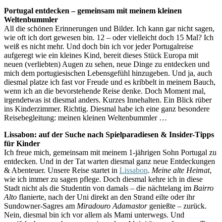
Portugal entdecken – gemeinsam mit meinem kleinen
Weltenbummler
All die schönen Erinnerungen und Bilder. Ich kann gar nicht sagen,
wie oft ich dort gewesen bin. 12 – oder vielleicht doch 15 Mal? Ich
weiß es nicht mehr. Und doch bin ich vor jeder Portugalreise
aufgeregt wie ein kleines Kind, bereit dieses Stück Europa mit
neuen (verliebten) Augen zu sehen, neue Dinge zu entdecken und
mich dem portugiesischen Lebensgefühl hinzugeben. Und ja, auch
diesmal platze ich fast vor Freude und es kribbelt in meinem Bauch,
wenn ich an die bevorstehende Reise denke. Doch Moment mal,
irgendetwas ist diesmal anders. Kurzes Innehalten. Ein Blick rüber
ins Kinderzimmer. Richtig. Diesmal habe ich eine ganz besondere
Reisebegleitung: meinen kleinen Weltenbummler …
Lissabon: auf der Suche nach Spielparadiesen & Insider-Tipps
für Kinder
Ich freue mich, gemeinsam mit meinem 1-jährigen Sohn Portugal zu
entdecken. Und in der Tat warten diesmal ganz neue Entdeckungen
& Abenteuer. Unsere Reise startet in
Lissabon
.
Meine alte Heimat
,
wie ich immer zu sagen pflege. Doch diesmal kehre ich in diese
Stadt nicht als die Studentin von damals – die nächtelang im
Bairro
Alto
flanierte, nach der Uni direkt an den Strand eilte oder ihr
Sundowner-Sagres am
Miradouro Adamastor
genießte – zurück.
Nein, diesmal bin ich vor allem als Mami unterwegs. Und