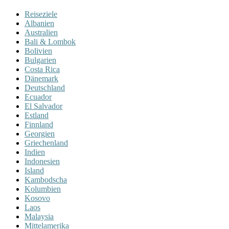
Reiseziele
Albanien
Australien
Bali & Lombok
Bolivien
Bulgarien
Costa Rica
Dänemark
Deutschland
Ecuador
El Salvador
Estland
Finnland
Georgien
Griechenland
Indien
Indonesien
Island
Kambodscha
Kolumbien
Kosovo
Laos
Malaysia
Mittelamerika