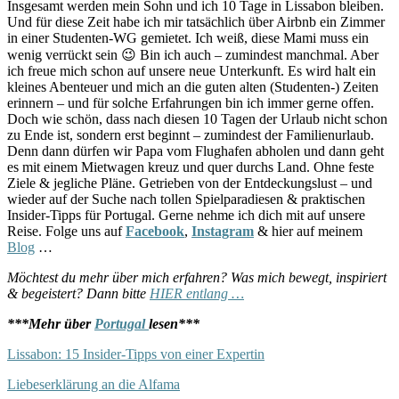
Insgesamt werden mein Sohn und ich 10 Tage in Lissabon bleiben.
Und für diese Zeit habe ich mir tatsächlich über Airbnb ein Zimmer
in einer Studenten-WG gemietet. Ich weiß, diese Mami muss ein
wenig verrückt sein 😉 Bin ich auch – zumindest manchmal. Aber
ich freue mich schon auf unsere neue Unterkunft. Es wird halt ein
kleines Abenteuer und mich an die guten alten (Studenten-) Zeiten
erinnern – und für solche Erfahrungen bin ich immer gerne offen.
Doch wie schön, dass nach diesen 10 Tagen der Urlaub nicht schon
zu Ende ist, sondern erst beginnt – zumindest der Familienurlaub.
Denn dann dürfen wir Papa vom Flughafen abholen und dann geht
es mit einem Mietwagen kreuz und quer durchs Land. Ohne feste
Ziele & jegliche Pläne. Getrieben von der Entdeckungslust – und
wieder auf der Suche nach tollen Spielparadiesen & praktischen
Insider-Tipps für Portugal. Gerne nehme ich dich mit auf unsere
Reise. Folge uns auf
Facebook
,
Instagram
& hier auf meinem
Blog
…
Möchtest du mehr über mich erfahren? Was mich bewegt, inspiriert
& begeistert? Dann bitte
HIER entlang …
***Mehr über
Portugal
lesen***
Lissabon: 15 Insider-Tipps von einer Expertin
Liebeserklärung an die Alfama