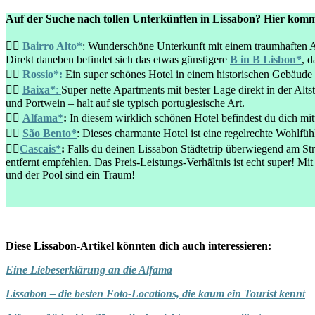
Auf der Suche nach tollen Unterkünften in Lissabon? Hier ko
👉🏻 
Bairro Alto*
: Wunderschöne Unterkunft mit einem traumhaften Aus
Direkt daneben befindet sich das etwas günstigere 
B in B Lisbon*
, d
👉🏻 
Rossio*:
Ein super schönes Hotel in einem historischen Gebäude d
👉🏻 
Baixa*
: 
Super nette Apartments mit bester Lage direkt in der Alts
und Portwein – halt auf sie typisch portugiesische Art.

👉🏻 
Alfama*
: 
In diesem wirklich schönen Hotel befindest du dich mit
👉🏻 
São Bento*
: Dieses charmante Hotel ist eine regelrechte Wohlfü
👉🏻
Cascais*
:
 Falls du deinen Lissabon Städtetrip überwiegend am Str
entfernt empfehlen. Das Preis-Leistungs-Verhältnis ist echt super! M
und der Pool sind ein Traum!

Diese Lissabon-Artikel könnten dich auch interessieren:
Eine Liebeserklärung an die Alfama
Lissabon – die besten Foto-Locations, die kaum ein Tourist kenn
t