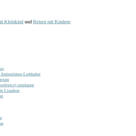
it Kleinkind
und
Reisen mit Kindern
os
 Antiquitäten-Liebhaber
arium
oológico) einplanen
in Lissabon
er
n
as