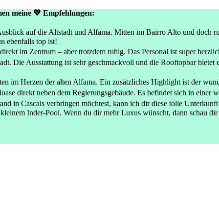
mmen meine 💚 Empfehlungen:
blick auf die Altstadt und Alfama. Mitten im Bairro Alto und doch ruh
as ebenfalls top ist!

irekt im Zentrum – aber trotzdem ruhig. Das Personal ist super herzlich
tadt. Die Ausstattung ist sehr geschmackvoll und die Rooftopbar bietet 
ten im Herzen der alten Alfama. Ein zusätzliches Highlight ist der wun
hloase direkt neben dem Regierungsgebäude. Es befindet sich in einer 
and in Cascais verbringen möchtest, kann ich dir diese tolle Unterkunft
it kleinem Inder-Pool. Wenn du dir mehr Luxus wünscht, dann schau dir