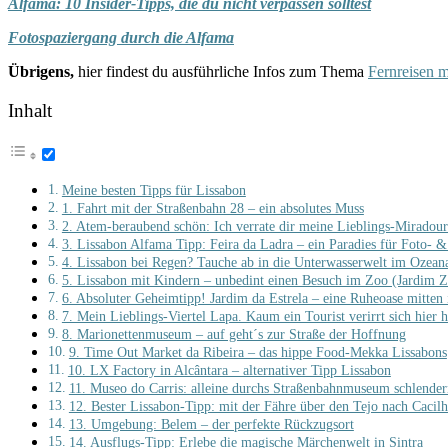
Alfama: 10 Insider-Tipps, die du nicht verpassen solltest
Fotospaziergang durch die Alfama
Übrigens,
hier findest du ausführliche Infos zum Thema
Fernreisen m
Inhalt
Meine besten Tipps für Lissabon
1. Fahrt mit der Straßenbahn 28 – ein absolutes Muss
2. Atem-beraubend schön: Ich verrate dir meine Lieblings-Miradour
3. Lissabon Alfama Tipp: Feira da Ladra – ein Paradies für Foto- &
4. Lissabon bei Regen? Tauche ab in die Unterwasserwelt im Ozean
5. Lissabon mit Kindern – unbedint einen Besuch im Zoo (Jardim Z
6. Absoluter Geheimtipp! Jardim da Estrela – eine Ruheoase mitten 
7. Mein Lieblings-Viertel Lapa. Kaum ein Tourist verirrt sich hier h
8. Marionettenmuseum – auf geht´s zur Straße der Hoffnung
9. Time Out Market da Ribeira – das hippe Food-Mekka Lissabons
10. LX Factory in Alcântara – alternativer Tipp Lissabon
11. Museo do Carris: alleine durchs Straßenbahnmuseum schlender
12. Bester Lissabon-Tipp: mit der Fähre über den Tejo nach Cacilh
13. Umgebung: Belem – der perfekte Rückzugsort
14. Ausflugs-Tipp: Erlebe die magische Märchenwelt in Sintra