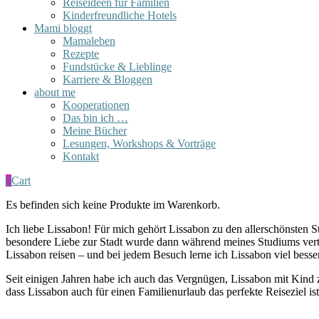
Reiseideen für Familien
Kinderfreundliche Hotels
Mami bloggt
Mamaleben
Rezepte
Fundstücke & Lieblinge
Karriere & Bloggen
about me
Kooperationen
Das bin ich …
Meine Bücher
Lesungen, Workshops & Vorträge
Kontakt
0
Cart
Es befinden sich keine Produkte im Warenkorb.
Ich liebe Lissabon! Für mich gehört Lissabon zu den allerschönsten S
besondere Liebe zur Stadt wurde dann während meines Studiums vertie
Lissabon reisen – und bei jedem Besuch lerne ich Lissabon viel bess
Seit einigen Jahren habe ich auch das Vergnügen, Lissabon mit Kin
dass Lissabon auch für einen Familienurlaub das perfekte Reiseziel 