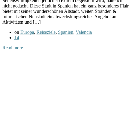
Sehenswürdigkeiten jedoch so extrem begeistern wird, hätte ich
nicht gedacht. Diese Stadt in Spanien hat ein ganz besonderes Flair,
bietet mit seiner wunderschönen Altstadt, weiten Stränden &
futuristischen Neustadt ein abwechslungsreiches Angebot an
Aktivitäten und […]
on
Europa
,
Reiseziele
,
Spanien
,
Valencia
14
Read more