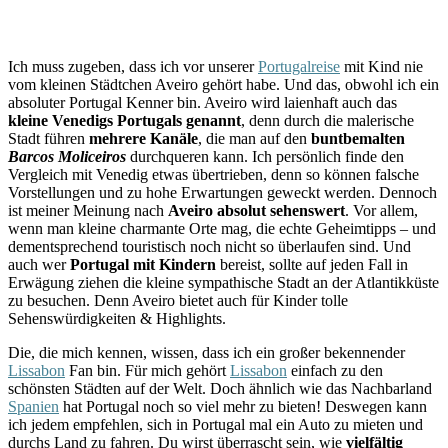
Ich muss zugeben, dass ich vor unserer
Portugalreise
mit Kind nie
vom kleinen Städtchen Aveiro gehört habe. Und das, obwohl ich ein
absoluter Portugal Kenner bin. Aveiro wird laienhaft auch das
kleine Venedigs Portugals genannt
, denn durch die malerische
Stadt führen
mehrere Kanäle
, die man auf den
buntbemalten
Barcos Moliceiros
durchqueren kann. Ich persönlich finde den
Vergleich mit Venedig etwas übertrieben, denn so können falsche
Vorstellungen und zu hohe Erwartungen geweckt werden. Dennoch
ist meiner Meinung nach
Aveiro absolut sehenswert
. Vor allem,
wenn man kleine charmante Orte mag, die echte Geheimtipps – und
dementsprechend touristisch noch nicht so überlaufen sind. Und
auch wer
Portugal mit Kindern
bereist, sollte auf jeden Fall in
Erwägung ziehen die kleine sympathische Stadt an der Atlantikküste
zu besuchen. Denn Aveiro bietet auch für Kinder tolle
Sehenswürdigkeiten & Highlights.
Die, die mich kennen, wissen, dass ich ein großer bekennender
Lissabon
Fan bin. Für mich gehört
Lissabon
einfach zu den
schönsten Städten auf der Welt. Doch ähnlich wie das Nachbarland
Spanien
hat Portugal noch so viel mehr zu bieten! Deswegen kann
ich jedem empfehlen, sich in Portugal mal ein Auto zu mieten und
durchs Land zu fahren. Du wirst überrascht sein, wie
vielfältig