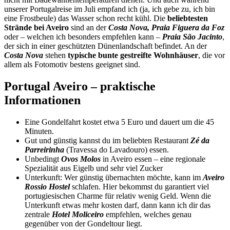
unserer Portugalreise im Juli empfand ich (ja, ich gebe zu, ich bin
eine Frostbeule) das Wasser schon recht kühl. Die
beliebtesten
Strände bei Aveiro
sind an der
Costa Nova, Praia Figuera da Foz
oder – welchen ich besonders empfehlen kann –
Praia São Jacinto
,
der sich in einer geschützten Dünenlandschaft befindet. An der
Costa Nova
stehen
typische bunte gestreifte Wohnhäuser
, die vor
allem als Fotomotiv bestens geeignet sind.
Portugal Aveiro – praktische
Informationen
Eine Gondelfahrt kostet etwa 5 Euro und dauert um die 45
Minuten.
Gut und günstig kannst du im beliebten Restaurant
Zé da
Parreirinha
(Travessa do Lavadouro) essen.
Unbedingt
Ovos Molos
in Aveiro essen – eine regionale
Spezialität aus Eigelb und sehr viel Zucker
Unterkunft: Wer günstig übernachten möchte, kann im
Aveiro
Rossio Hostel
schlafen. Hier bekommst du garantiert viel
portugiesischen Charme für relativ wenig Geld. Wenn die
Unterkunft etwas mehr kosten darf, dann kann ich dir das
zentrale
Hotel Moliceiro
empfehlen, welches genau
gegenüber von der Gondeltour liegt.