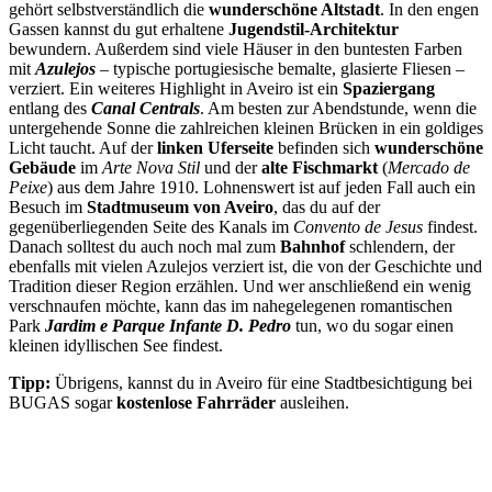
gehört selbstverständlich die
wunderschöne Altstadt
. In den engen
Gassen kannst du gut erhaltene
Jugendstil-Architektur
bewundern. Außerdem sind viele Häuser in den buntesten Farben
mit
Azulejos
– typische portugiesische bemalte, glasierte Fliesen –
verziert. Ein weiteres Highlight in Aveiro ist ein
Spaziergang
entlang des
Canal Centrals
. Am besten zur Abendstunde, wenn die
untergehende Sonne die zahlreichen kleinen Brücken in ein goldiges
Licht taucht. Auf der
linken Uferseite
befinden sich
wunderschöne
Gebäude
im
Arte Nova Stil
und der
alte Fischmarkt
(
Mercado de
Peixe
) aus dem Jahre 1910. Lohnenswert ist auf jeden Fall auch ein
Besuch im
Stadtmuseum von Aveiro
, das du auf der
gegenüberliegenden Seite des Kanals im
Convento de Jesus
findest.
Danach solltest du auch noch mal zum
Bahnhof
schlendern, der
ebenfalls mit vielen Azulejos verziert ist, die von der Geschichte und
Tradition dieser Region erzählen. Und wer anschließend ein wenig
verschnaufen möchte, kann das im nahegelegenen romantischen
Park
Jardim e Parque Infante D. Pedro
tun, wo du sogar einen
kleinen idyllischen See findest.
Tipp:
Übrigens, kannst du in Aveiro für eine Stadtbesichtigung bei
BUGAS sogar
kostenlose Fahrräder
ausleihen.