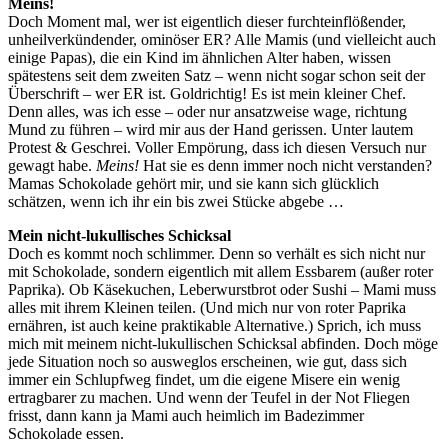
Meins!
Doch Moment mal, wer ist eigentlich dieser furchteinflößender,
unheilverkündender, ominöser ER? Alle Mamis (und vielleicht auch
einige Papas), die ein Kind im ähnlichen Alter haben, wissen
spätestens seit dem zweiten Satz – wenn nicht sogar schon seit der
Überschrift – wer ER ist. Goldrichtig! Es ist mein kleiner Chef.
Denn alles, was ich esse – oder nur ansatzweise wage, richtung
Mund zu führen – wird mir aus der Hand gerissen. Unter lautem
Protest & Geschrei. Voller Empörung, dass ich diesen Versuch nur
gewagt habe.
Meins!
Hat sie es denn immer noch nicht verstanden?
Mamas Schokolade gehört mir, und sie kann sich glücklich
schätzen, wenn ich ihr ein bis zwei Stücke abgebe …
Mein nicht-lukullisches Schicksal
Doch es kommt noch schlimmer. Denn so verhält es sich nicht nur
mit Schokolade, sondern eigentlich mit allem Essbarem (außer roter
Paprika). Ob Käsekuchen, Leberwurstbrot oder Sushi – Mami muss
alles mit ihrem Kleinen teilen. (Und mich nur von roter Paprika
ernähren, ist auch keine praktikable Alternative.) Sprich, ich muss
mich mit meinem nicht-lukullischen Schicksal abfinden. Doch möge
jede Situation noch so ausweglos erscheinen, wie gut, dass sich
immer ein Schlupfweg findet, um die eigene Misere ein wenig
ertragbarer zu machen. Und wenn der Teufel in der Not Fliegen
frisst, dann kann ja Mami auch heimlich im Badezimmer
Schokolade essen.