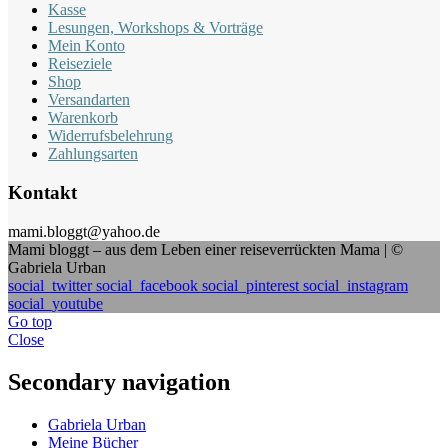
Kasse
Lesungen, Workshops & Vorträge
Mein Konto
Reiseziele
Shop
Versandarten
Warenkorb
Widerrufsbelehrung
Zahlungsarten
Kontakt
mami.bloggt@yahoo.de
Mami bloggt – aus dem Leben einer reiseverrückten Mama | ©
Gabriela Urban
social_twitter
social_facebook
social_pinterest
social_instagram
social_youtube
Go top
Close
Secondary navigation
Gabriela Urban
Meine Bücher