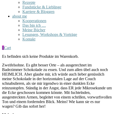
Rezepte
Fundstücke & Lieblinge
Karriere & Bloggen
about me
Kooperationen
Das bin ich …
Meine Bücher
Lesungen, Workshops & Vorträge
Kontakt
0
Cart
Es befinden sich keine Produkte im Warenkorb.
Zweifelsohne. Es gibt besser Orte – als ausgerechnet im
Badezimmer Schokolade zu essen. Und zum allen übel auch noch
HEIMLICH. Aber glaube mir, ich würde auch lieber genüsslich
meine Schokolade in der horizontalen Lage auf der Couch
schnabulieren, als sie mir irgendwo in einer dunklen Ecke
reinzustopfen. Ständig in der Angst, dass ER jede Mikrosekunde um
die Ecke geschossen kommen könnte. Mit fuchtelnden,
ausgestreckten Armen, begleitet von einem schrillen, vorwurfsvollen
Ton und einem fordernden Blick. Meins! Wie kann sie es nur
wagen? Gib das sofort her!