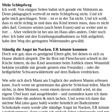
Mein Schlupfweg
Ich weiß. Von einigen Seiten bahnt sich gerade ein Shitstorm an.
Denn pädagogisch wertvoll ist mein Schlupfweg nicht. Und ich
gebe mich geschlagen. Nein – ist er in der Tat nicht. Und ich weiß,
dass es nicht richtig ist und dass das Kind lernen muss, dass es nicht
alles darf, Grenzen setzten (auch beim Essen) und so weiter und so
fort … Aber vielleicht ist bei uns im Haus alles anders. Oder noch
eher: Ich habe mit den Erziehungsmaßnahmen zu früh aufgehört,
habe den Weg des geringsten Widerstandes gewählt.
Ständig die Angst im Nacken, ER könnte kommen
Doch wie gut, dass es genügend Eltern gibt, bei denen es sich zu
Hause ähnlich abspielt. Die ihr Brot mit Fleischwurst schnell in der
Küche futtern, da das Kind ansonsten beim Anblick einen Wutanfall
bekäme (erzählte mir gerade gestern eine Freundin) – oder die
heißgeliebte Schwarzwäldertorte auf dem Balkon verdrücken.
Wie sehr sich doch Mami am Unglück der anderen Mamis erfreuen
kann. Auch wenn sie gemeinsam das gleiche Schicksal teilen. Macht
nichts, in dem Moment, wenn einem davon erzählt wird, ist das
eigene Übel kurz mal ausgeblendet – und zumindest kann ich dann
herzlich über die anderen & mich lachen. Und wenn ich dann das
nächste Mal (also ganz bald) wieder heimlich im Badezimmer
Schokolade essen werde (die ständige Angst im Nacken, ER könnte
wiederkommen), dann werde ich einfach dabei schmunzeln und mir