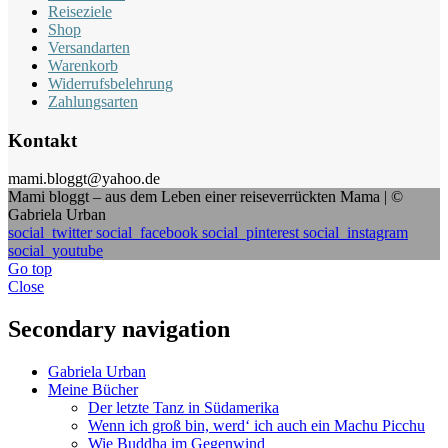
Reiseziele
Shop
Versandarten
Warenkorb
Widerrufsbelehrung
Zahlungsarten
Kontakt
mami.bloggt@yahoo.de
Mami bloggt – aus dem Leben einer reiseverrückten Mama | ©
Gabriela Urban
social_twitter
social_facebook
social_pinterest
social_instagram
social_youtube
Go top
Close
Secondary navigation
Gabriela Urban
Meine Bücher
Der letzte Tanz in Südamerika
Wenn ich groß bin, werd‘ ich auch ein Machu Picchu
Wie Buddha im Gegenwind