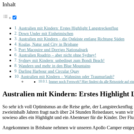
Inhalt
Australien mit Kindern: Erstes Highlight Langstreckenflug
Down Under mit Einheimischen
Australien mit Kindern – die Ostküste entlang Richtung Süden
Koalas, Natur und City in Brisbane
Port Macquire und Dorrigo Nationalpark
Australien Roadrip – aber nicht ohne Sydney!
Sydney mit Kindern: unbedingt zum Bondi Beach!
Wandern und mehr in den Blue Mountains
Darling Harbour und Circular Quay
Australien mit Kindern – Wahnsinn oder Traumurlaub?
Immer noch Fernweh? Hier findest du alle Reiseziele auf ei
Australien mit Kindern: Erstes Highlight 
So sehr ich voll Optimismus an die Reise gehe, der Langstreckenflu
zweieinhalb Jahren fragt nach über 24 Stunden Reisedauer, wann wir 
sowieso alles ein Highlight und ein Abenteuer für die Kinder. Der Fl
Angekommen in Brisbane nehmen wir unseren Apollo Camper entgegen