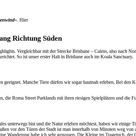
genwind
». Hier
tlang Richtung Süden
hlights. Vergleichbar mit der Strecke Brisbane – Cairns, also nach No
richtet. So ist unser erster Halt in Brisbane auch im Koala Sanctuary.
ien geeignet. Manche Tiere dürfen wir sogar hautnah erleben. Bei den K
, die Roma Street Parklands mit ihren riesigen Spielplätzen und die Fu
les unterwegs bist und die Natur erleben möchtest, haben wir einige
außen vor den Türen der Stadt ist man innerhalb von Minuten weg von a
eine Wanderung habe ich sehr genossen. Die Kleine im Tragetuch, der