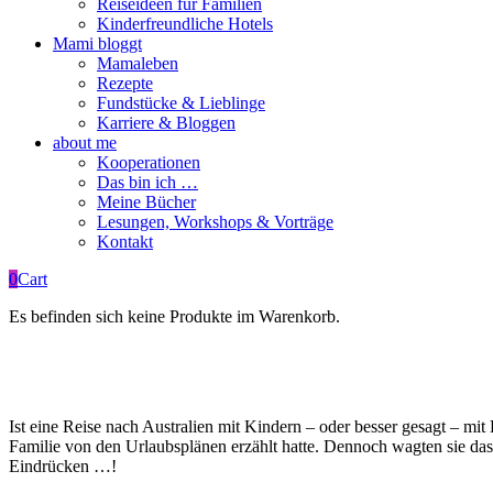
Reiseideen für Familien
Kinderfreundliche Hotels
Mami bloggt
Mamaleben
Rezepte
Fundstücke & Lieblinge
Karriere & Bloggen
about me
Kooperationen
Das bin ich …
Meine Bücher
Lesungen, Workshops & Vorträge
Kontakt
0
Cart
Es befinden sich keine Produkte im Warenkorb.
Ist eine Reise nach Australien mit Kindern – oder besser gesagt – 
Familie von den Urlaubsplänen erzählt hatte. Dennoch wagten sie da
Eindrücken …!