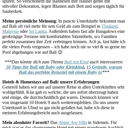
spüren. So verschönern die Balinesen ihre Häuser gerne mit
stilvoller Dekoration, legen Blumen aufs Bett und sorgen täglich für
Sauberkeit.
Meine persönliche Meinung
: In puncto Unterkünfte bekommt man
auf Bali oft viel mehr für sein Geld als zum Beispiel in
Thailand
,
Malaysia
oder
Sri Lanka
. Außerdem haben fast alle Bungalows eine
großzügige Terrasse mit komfortablen Sitzmöbeln, wo Familien
perfekt zusammen ihre Zeit verbringen können. Ach ja, fast hätte ich
die vielen Pools vergessen – ich habe noch nie so viel & so gerne im
Pool abgehangen wie auf Bali 😉
***Das könnte dich zum Thema
Bali mit Kind
auch interessieren:
20 Tipps für Bali mit Baby oder Kleinkind
,
15 Gründe, warum
Bali das perfekte Reiseziel mit einem Baby is
t
***
Hotels & Homestays auf Bali: unsere Erfahrungen
Generell haben wir uns auf unserer Reise in allen Unterkünften sehr
wohlgefühlt. Klar gab es welche, die uns sofort überzeugt haben
und einige, die durchschnittlich gut waren. Dennoch können wir
von insgesamt 10 Hotels 9 auch weiterempfehlen. Da uns unsere
Unterkunft in Ubud so gar nicht gefallen hat, habe ich diese in
meinem Erfahrungsbericht auch ausgelassen.
Mein absoluter Favorit?
Das
Abian Ayu Villa
in Sidemen. Für
mich war es das charmanteste Hotel mit einem grandiosen Ausblick