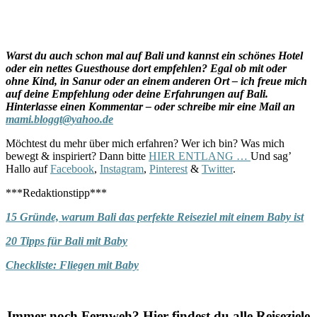
Warst du auch schon mal auf Bali und kannst ein schönes Hotel
oder ein nettes Guesthouse dort empfehlen? Egal ob mit oder
ohne Kind, in Sanur oder an einem anderen Ort – ich freue mich
auf deine Empfehlung oder deine Erfahrungen auf Bali.
Hinterlasse einen Kommentar – oder schreibe mir eine Mail an
mami.bloggt@yahoo.de
Möchtest du mehr über mich erfahren? Wer ich bin? Was mich
bewegt & inspiriert? Dann bitte
HIER ENTLANG …
Und sag’
Hallo auf
Facebook
,
Instagram
,
Pinterest
&
Twitter
.
***Redaktionstipp***
15 Gründe, warum Bali das perfekte Reiseziel mit einem Baby ist
20 Tipps für Bali mit Baby
Checkliste: Fliegen mit Baby
Immer noch Fernweh? Hier findest du alle Reiseziele