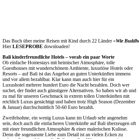
Das Buch über meine Reisen mit Kind durch 22 Länder «
Wie Buddh
Hier
LESEPROBE
downloaden!
Bali kinderfreundliche Hotels – vorab ein paar Worte
Ob einfache Homestays mit heimischer Atmosphäre, tolle
Guesthouses mit wunderschönem Ambiente, luxuriöse Hotels oder
Resorts – auf Bali ist das Angebot an guten Unterkünften immens
und vor allem bezahlbar. Klar kann man auch hier für ein
Luxushotel mehrere hundert Euro die Nacht bezahlen. Doch wer
suchet, der findet auch günstigere Alternativen. So haben wir ab und
zu mal für unseren Geschmack in extrem tollen Unterkünften mit
reichlich Luxus genächtigt und haben trotz High Season (Dezember
& Januar) durchschnittlich 50-60 Euro bezahlt.
Zweifelsohne, ein wenig Luxus kann im Urlaub sehr angenehm
sein, doch auch die einfacheren Unterkünfte auf Bali überzeugen oft
mit einer freundlichen Atmosphäre & einer malerischen Kulisse.
Denn die sogenannte Liebe zum Detail ist an vielen Ecken zu