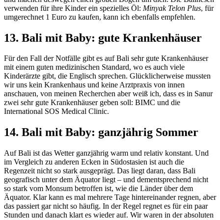
verwenden für ihre Kinder ein spezielles Öl:
Minyak Telon Plus
, für
umgerechnet 1 Euro zu kaufen, kann ich ebenfalls empfehlen.
13. Bali mit Baby: gute Krankenhäuser
Für den Fall der Notfälle gibt es auf Bali sehr gute Krankenhäuser
mit einem guten medizinischen Standard, wo es auch viele
Kinderärzte gibt, die Englisch sprechen. Glücklicherweise mussten
wir uns kein Krankenhaus und keine Arztpraxis von innen
anschauen, von meinen Recherchen aber weiß ich, dass es in Sanur
zwei sehr gute Krankenhäuser geben soll: BIMC und die
International SOS Medical Clinic.
14. Bali mit Baby: ganzjährig Sommer
Auf Bali ist das Wetter ganzjährig warm und relativ konstant. Und
im Vergleich zu anderen Ecken in Südostasien ist auch die
Regenzeit nicht so stark ausgeprägt. Das liegt daran, dass Bali
geografisch unter dem Äquator liegt – und dementsprechend nicht
so stark vom Monsum betroffen ist, wie die Länder über dem
Äquator. Klar kann es mal mehrere Tage hintereinander regnen, aber
das passiert gar nicht so häufig. In der Regel regnet es für ein paar
Stunden und danach klart es wieder auf. Wir waren in der absoluten