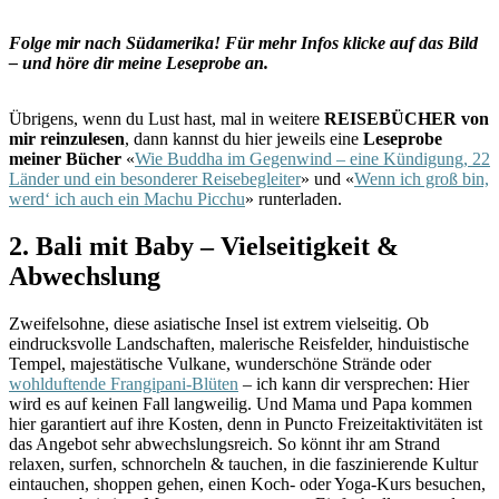
Folge mir nach Südamerika! Für mehr Infos klicke auf das Bild
– und höre dir meine Leseprobe an.
Übrigens, wenn du Lust hast, mal in weitere
REISEBÜCHER von
mir reinzulesen
, dann kannst du hier jeweils eine
Leseprobe
meiner Bücher
«
Wie Buddha im Gegenwind – eine Kündigung, 22
Länder und ein besonderer Reisebegleiter
» und «
Wenn ich groß bin,
werd‘ ich auch ein Machu Picchu
» runterladen.
2. Bali mit Baby – Vielseitigkeit &
Abwechslung
Zweifelsohne, diese asiatische Insel ist extrem vielseitig. Ob
eindrucksvolle Landschaften, malerische Reisfelder, hinduistische
Tempel, majestätische Vulkane, wunderschöne Strände oder
wohlduftende Frangipani-Blüten
– ich kann dir versprechen: Hier
wird es auf keinen Fall langweilig. Und Mama und Papa kommen
hier garantiert auf ihre Kosten, denn in Puncto Freizeitaktivitäten ist
das Angebot sehr abwechslungsreich. So könnt ihr am Strand
relaxen, surfen, schnorcheln & tauchen, in die faszinierende Kultur
eintauchen, shoppen gehen, einen Koch- oder Yoga-Kurs besuchen,