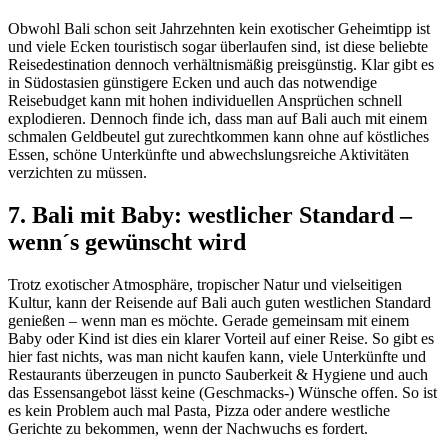
Obwohl Bali schon seit Jahrzehnten kein exotischer Geheimtipp ist
und viele Ecken touristisch sogar überlaufen sind, ist diese beliebte
Reisedestination dennoch verhältnismäßig preisgünstig. Klar gibt es
in Südostasien günstigere Ecken und auch das notwendige
Reisebudget kann mit hohen individuellen Ansprüchen schnell
explodieren. Dennoch finde ich, dass man auf Bali auch mit einem
schmalen Geldbeutel gut zurechtkommen kann ohne auf köstliches
Essen, schöne Unterkünfte und abwechslungsreiche Aktivitäten
verzichten zu müssen.
7. Bali mit Baby: westlicher Standard –
wenn´s gewünscht wird
Trotz exotischer Atmosphäre, tropischer Natur und vielseitigen
Kultur, kann der Reisende auf Bali auch guten westlichen Standard
genießen – wenn man es möchte. Gerade gemeinsam mit einem
Baby oder Kind ist dies ein klarer Vorteil auf einer Reise. So gibt es
hier fast nichts, was man nicht kaufen kann, viele Unterkünfte und
Restaurants überzeugen in puncto Sauberkeit & Hygiene und auch
das Essensangebot lässt keine (Geschmacks-) Wünsche offen. So ist
es kein Problem auch mal Pasta, Pizza oder andere westliche
Gerichte zu bekommen, wenn der Nachwuchs es fordert.