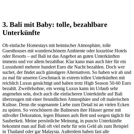
3. Bali mit Baby: tolle, bezahlbare
Unterkünfte
Ob einfache Homestays mit heimischer Atmosphäre, tolle
Guesthouses mit wunderschönem Ambiente oder luxuriöse Hotels
oder Resorts – auf Bali ist das Angebot an guten Unterkünften
immens und vor allem bezahlbar. Klar kann man auch hier für ein
Luxushotel mehrere hundert Euro die Nacht bezahlen. Doch wer
suchet, der findet auch günstigere Alternativen. So haben wir ab und
zu mal für unseren Geschmack in extrem tollen Unterkünften mit
reichlich Luxus genächtigt und haben trotz High Season 50-60 Euro
bezahlt. Zweifelsohne, ein wenig Luxus kann im Urlaub sehr
angenehm sein, doch auch die einfacheren Unterkünfte auf Bali
überzeugen mit einer freundlichen Atmosphäre und oft malerischen
Kulisse. Denn die sogenannte Liebe zum Detail ist an vielen Ecken
zu spüren. So verschönern die Balinesen ihre Häuser gerne mit
stilvoller Dekoration, legen Blumen aufs Bett und sorgen täglich für
Sauberkeit. Meine persönliche Meinung, in puncto Unterkünfte
bekommt man auf Bali oft viel mehr für sein Geld als zum Beispiel
in Thailand oder gar Malaysia. Außerdem haben fast alle