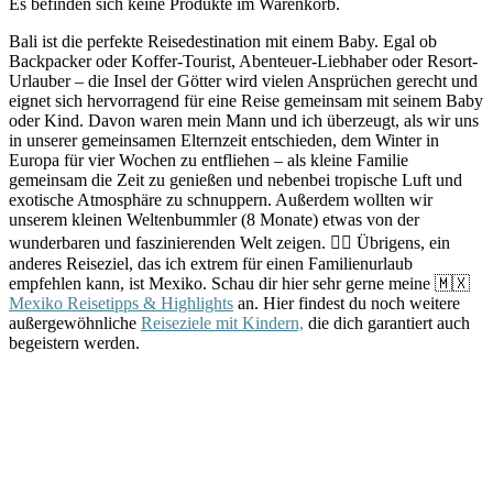
Es befinden sich keine Produkte im Warenkorb.
Bali ist die perfekte Reisedestination mit einem Baby. Egal ob
Backpacker oder Koffer-Tourist, Abenteuer-Liebhaber oder Resort-
Urlauber – die Insel der Götter wird vielen Ansprüchen gerecht und
eignet sich hervorragend für eine Reise gemeinsam mit seinem Baby
oder Kind. Davon waren mein Mann und ich überzeugt, als wir uns
in unserer gemeinsamen Elternzeit entschieden, dem Winter in
Europa für vier Wochen zu entfliehen – als kleine Familie
gemeinsam die Zeit zu genießen und nebenbei tropische Luft und
exotische Atmosphäre zu schnuppern. Außerdem wollten wir
unserem kleinen Weltenbummler (8 Monate) etwas von der
wunderbaren und faszinierenden Welt zeigen. 👉🏻 Übrigens, ein
anderes Reiseziel, das ich extrem für einen Familienurlaub
empfehlen kann, ist Mexiko. Schau dir hier sehr gerne meine 🇲🇽
Mexiko Reisetipps & Highlights
an. Hier findest du noch weitere
außergewöhnliche
Reiseziele mit Kindern,
die dich garantiert auch
begeistern werden.