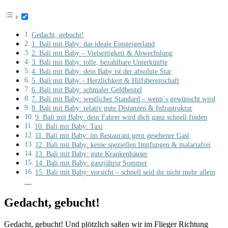
Gedacht, gebucht!
1. Bali mit Baby: das ideale Einsteigerland
2. Bali mit Baby – Vielseitigkeit & Abwechslung
3. Bali mit Baby: tolle, bezahlbare Unterkünfte
4. Bali mit Baby: dein Baby ist der absolute Star
5. Bali mit Baby – Herzlichkeit & Hilfsbereitschaft
6. Bali mit Baby: schmaler Geldbeutel
7. Bali mit Baby: westlicher Standard – wenn´s gewünscht wird
8. Bali mit Baby: relativ gute Distanzen & Infrastruktur
9. Bali mit Baby: dein Fahrer wird dich ganz schnell finden
10. Bali mit Baby: Taxi
11. Bali mit Baby: im Restaurant gern gesehener Gast
12. Bali mit Baby: keine speziellen Impfungen & malariafrei
13. Bali mit Baby: gute Krankenhäuser
14. Bali mit Baby: ganzjährig Sommer
15. Bali mit Baby: vorsicht – schnell seid ihr nicht mehr allein
…
Gedacht, gebucht!
Gedacht, gebucht! Und plötzlich saßen wir im Flieger Richtung