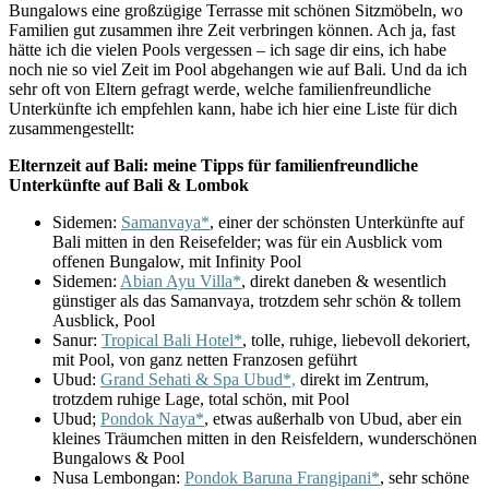
Bungalows eine großzügige Terrasse mit schönen Sitzmöbeln, wo
Familien gut zusammen ihre Zeit verbringen können. Ach ja, fast
hätte ich die vielen Pools vergessen – ich sage dir eins, ich habe
noch nie so viel Zeit im Pool abgehangen wie auf Bali. Und da ich
sehr oft von Eltern gefragt werde, welche familienfreundliche
Unterkünfte ich empfehlen kann, habe ich hier eine Liste für dich
zusammengestellt:
Elternzeit auf Bali: meine Tipps für familienfreundliche
Unterkünfte auf Bali & Lombok
Sidemen:
Samanvaya*
, einer der schönsten Unterkünfte auf
Bali mitten in den Reisefelder; was für ein Ausblick vom
offenen Bungalow, mit Infinity Pool
Sidemen:
Abian Ayu Villa*
, direkt daneben & wesentlich
günstiger als das Samanvaya, trotzdem sehr schön & tollem
Ausblick, Pool
Sanur:
Tropical Bali Hotel*
, tolle, ruhige, liebevoll dekoriert,
mit Pool, von ganz netten Franzosen geführt
Ubud:
Grand Sehati & Spa Ubud*,
direkt im Zentrum,
trotzdem ruhige Lage, total schön, mit Pool
Ubud;
Pondok Naya*
, etwas außerhalb von Ubud, aber ein
kleines Träumchen mitten in den Reisfeldern, wunderschönen
Bungalows & Pool
Nusa Lembongan:
Pondok Baruna Frangipani*
, sehr schöne