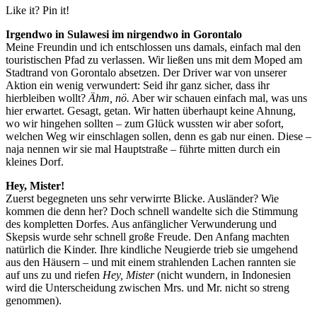
Like it? Pin it!
Irgendwo in Sulawesi im nirgendwo in Gorontalo
Meine Freundin und ich entschlossen uns damals, einfach mal den
touristischen Pfad zu verlassen. Wir ließen uns mit dem Moped am
Stadtrand von Gorontalo absetzen. Der Driver war von unserer
Aktion ein wenig verwundert: Seid ihr ganz sicher, dass ihr
hierbleiben wollt?
Ähm, nö.
Aber wir schauen einfach mal, was uns
hier erwartet. Gesagt, getan. Wir hatten überhaupt keine Ahnung,
wo wir hingehen sollten – zum Glück wussten wir aber sofort,
welchen Weg wir einschlagen sollen, denn es gab nur einen. Diese –
naja nennen wir sie mal Hauptstraße – führte mitten durch ein
kleines Dorf.
Hey, Mister!
Zuerst begegneten uns sehr verwirrte Blicke. Ausländer? Wie
kommen die denn her? Doch schnell wandelte sich die Stimmung
des kompletten Dorfes. Aus anfänglicher Verwunderung und
Skepsis wurde sehr schnell große Freude. Den Anfang machten
natürlich die Kinder. Ihre kindliche Neugierde trieb sie umgehend
aus den Häusern – und mit einem strahlenden Lachen rannten sie
auf uns zu und riefen
Hey, Mister
(nicht wundern, in Indonesien
wird die Unterscheidung zwischen Mrs. und Mr. nicht so streng
genommen).