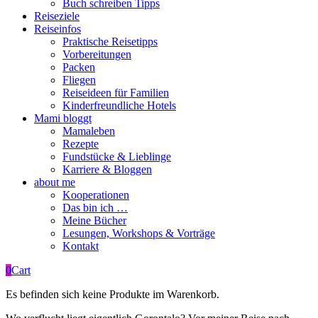
Buch schreiben Tipps
Reiseziele
Reiseinfos
Praktische Reisetipps
Vorbereitungen
Packen
Fliegen
Reiseideen für Familien
Kinderfreundliche Hotels
Mami bloggt
Mamaleben
Rezepte
Fundstücke & Lieblinge
Karriere & Bloggen
about me
Kooperationen
Das bin ich …
Meine Bücher
Lesungen, Workshops & Vorträge
Kontakt
0
Cart
Es befinden sich keine Produkte im Warenkorb.