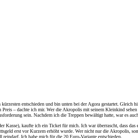
kürzesten entschieden und bin unten bei der Agora gestartet. Gleich h
 Preis – dachte ich mir. Wer die Akropolis mit seinem Kleinkind sehen
sforderung sein. Nachdem ich die Treppen bewältigt hatte, war es auc
Kasse), kaufte ich ein Ticket für mich. Ich war überrascht, dass das e
ittsgeld erst vor Kurzem erhöht wurde. Wer nicht nur die Akropolis, 
l reindarf. Ich habe mich für die 20 Euro-Variante entschieden.