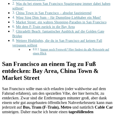
Was du bei einem San Francisco Spaziergang immer dabei haben
solltest!
China Town in San Francisco – absolut faszinierend
Wing Sing Dim Sum – für Dumpling-Liebhaber ein Must!
Market Street: ein wahres Shopping-Paradies in San Francisco
Mit dem F-Train zurück in die Bay Area
Ghiradelli Beach: fantastischer Ausblick auf die Golden Gate
Bridge
Weitere Highlights, die du in San Francisco auf keinen Fall
verpassen solltest
Immer noch Fernweh? Hier findest du alle Reiseziele auf
einen Blick
San Francisco an einem Tag zu Fuß
entdecken: Bay Area, China Town &
Market Street
San Francisco sollte man sich erlaufen (oder wahlweise auf dem
Fahrrad erfahren), um den speziellen Vibe, der hier herrscht, zu
entdecken. Zwar sind die Entfernungen mitunter groß, aber dank
einem sehr gut ausgebauten öffentlichen Nahverkehrsnetz kann man
jederzeit auf
Bus, Tram (F-Train), Metro
und natürlich
Cable Car
umsteigen. Daher mache ich heute einen
tagesfüllenden