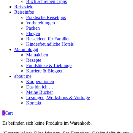
Buch schreiben Tipps
Reiseziele
Reiseinfos
Praktische Reisetipps
Vorbereitungen
Packen
Fliegen
Reiseideen für Familien
Kinderfreundliche Hotels
Mami bloggt
Mamaleben
Rezepte
Fundstücke & Lieblinge
Karriere & Bloggen
about me
Kooperationen
Das bin ich …
Meine Bücher
Lesungen, Workshops & Vorträge
Kontakt
0
Cart
Es befinden sich keine Produkte im Warenkorb.