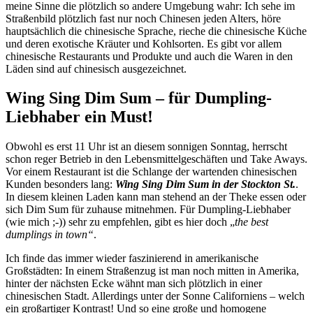
meine Sinne die plötzlich so andere Umgebung wahr: Ich sehe im
Straßenbild plötzlich fast nur noch Chinesen jeden Alters, höre
hauptsächlich die chinesische Sprache, rieche die chinesische Küche
und deren exotische Kräuter und Kohlsorten. Es gibt vor allem
chinesische Restaurants und Produkte und auch die Waren in den
Läden sind auf chinesisch ausgezeichnet.
Wing Sing Dim Sum – für Dumpling-
Liebhaber ein Must!
Obwohl es erst 11 Uhr ist an diesem sonnigen Sonntag, herrscht
schon reger Betrieb in den Lebensmittelgeschäften und Take Aways.
Vor einem Restaurant ist die Schlange der wartenden chinesischen
Kunden besonders lang:
Wing Sing Dim Sum in der Stockton St.
.
In diesem kleinen Laden kann man stehend an der Theke essen oder
sich Dim Sum für zuhause mitnehmen. Für Dumpling-Liebhaber
(wie mich ;-)) sehr zu empfehlen, gibt es hier doch „
the best
dumplings in town“
.
Ich finde das immer wieder faszinierend in amerikanische
Großstädten: In einem Straßenzug ist man noch mitten in Amerika,
hinter der nächsten Ecke wähnt man sich plötzlich in einer
chinesischen Stadt. Allerdings unter der Sonne Californiens – welch
ein großartiger Kontrast! Und so eine große und homogene