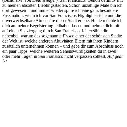
(
Gastartikel von Dina Islinger
). San Francisco! Gehört definitiv mit
zu meinen absolten Lieblingsstädten. Schon unzählige Male bin ich
dort gewesen – und immer wieder spüre ich eine ganz besondere
Faszination, wenn ich vor San Franciscos Highlights stehe und die
unverwechselbare Atmospäre dieser Stadt erlebe. Heute möchte ich
dich an meiner Begeisterung teilhaben lassen und nehme dich mit
auf einen Spaziergang durch San Francisco. Ich erzähle dir
nebenbei, warum das sogenannte
Frisco
einer der schönsten Städte
der Welt ist, welche anderen Aktivitäten Eltern mit ihren Kindern
zusätzlich unternehmen können – und gebe dir zum Abschluss noch
ein paar Tipps, welche weiteren Sehenswürdigkeiten du in zwei
oder mehr Tagen in San Fransisco nicht verpassen solltest.
Auf geht
´s!