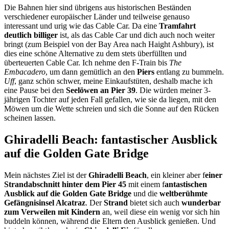
Die Bahnen hier sind übrigens aus historischen Beständen
verschiedener europäischer Länder und teilweise genauso
interessant und urig wie das Cable Car. Da eine
Tramfahrt
deutlich billiger
ist, als das Cable Car und dich auch noch weiter
bringt (zum Beispiel von der Bay Area nach Haight Ashbury), ist
dies eine schöne Alternative zu dem stets überfüllten und
überteuerten Cable Car. Ich nehme den F-Train bis
The
Embacadero
, um dann gemütlich an den
Piers
entlang zu bummeln.
Uff
, ganz schön schwer, meine Einkaufstüten, deshalb mache ich
eine Pause bei den
Seelöwen an Pier 39
. Die würden meiner 3-
jährigen Tochter auf jeden Fall gefallen, wie sie da liegen, mit den
Möwen um die Wette schreien und sich die Sonne auf den Rücken
scheinen lassen.
Ghiradelli Beach: fantastischer Ausblick
auf die Golden Gate Bridge
Mein nächstes Ziel ist der
Ghiradelli Beach
, ein kleiner aber f
einer
Strandabschnitt hinter dem Pier 45
mit einem f
antastischen
Ausblick auf die Golden Gate Bridge
und die
weltberühmte
Gefängnisinsel Alcatraz
. Der
Strand
bietet sich auch
wunderbar
zum Verweilen mit Kindern
an, weil diese ein wenig vor sich hin
buddeln können, während die Eltern den Ausblick genießen. Und