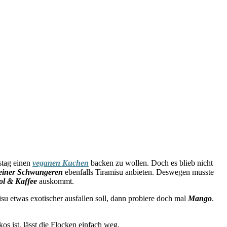
tstag einen
veganen Kuchen
backen zu wollen. Doch es blieb nicht
einer Schwangeren
ebenfalls Tiramisu anbieten. Deswegen musste
ol & Kaffee
auskommt.
 etwas exotischer ausfallen soll, dann probiere doch mal
Mango
.
s ist, lässt die Flocken einfach weg.