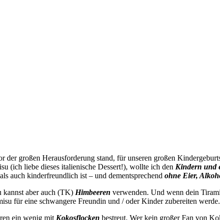
en vor der großen Herausforderung stand, für unseren großen Kindergebur
 (ich liebe dieses italienische Dessert!), wollte ich den
Kindern und 
 als auch kinderfreundlich ist – und dementsprechend
ohne Eier, Alkoh
 kannst aber auch (TK)
Himbeeren
verwenden. Und wenn dein Tiramisu
misu für eine schwangere Freundin und / oder Kinder zubereiten werde.
eren ein wenig mit
Kokosflocken
bestreut. Wer kein großer Fan von Koko