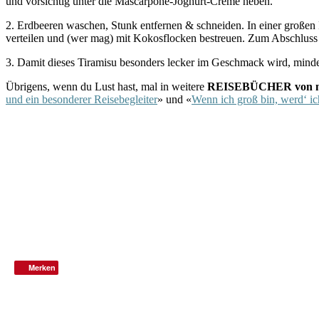
und vorsichtig unter die Mascarpone-Joghurt-Creme heben.
2. Erdbeeren waschen, Stunk entfernen & schneiden. In einer großen 
verteilen und (wer mag) mit Kokosflocken bestreuen. Zum Abschluss di
3. Damit dieses Tiramisu besonders lecker im Geschmack wird, mindes
Übrigens, wenn du Lust hast, mal in weitere
REISEBÜCHER von mir
und ein besonderer Reisebegleiter
» und «
Wenn ich groß bin, werd‘ i
Merken