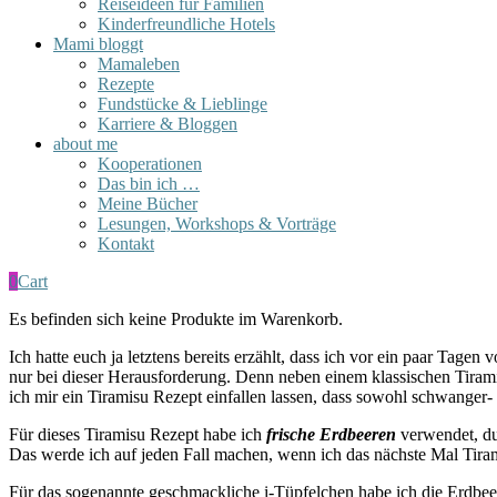
Reiseideen für Familien
Kinderfreundliche Hotels
Mami bloggt
Mamaleben
Rezepte
Fundstücke & Lieblinge
Karriere & Bloggen
about me
Kooperationen
Das bin ich …
Meine Bücher
Lesungen, Workshops & Vorträge
Kontakt
0
Cart
Es befinden sich keine Produkte im Warenkorb.
Ich hatte euch ja letztens bereits erzählt, dass ich vor ein paar Tag
nur bei dieser Herausforderung. Denn neben einem klassischen Tiramisu
ich mir ein Tiramisu Rezept einfallen lassen, dass sowohl schwanger-
Für dieses Tiramisu Rezept habe ich
frische Erdbeeren
verwendet, du
Das werde ich auf jeden Fall machen, wenn ich das nächste Mal Tira
Für das sogenannte geschmackliche i-Tüpfelchen habe ich die Erdbe