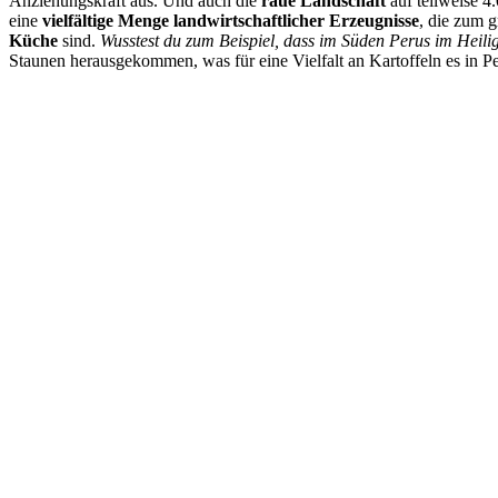
Anziehungskraft aus. Und auch die
raue Landschaft
auf teilweise 4
eine
vielfältige Menge landwirtschaftlicher Erzeugnisse
, die zum g
Küche
sind.
Wusstest du zum Beispiel, dass im Süden Perus im Heili
Staunen herausgekommen, was für eine Vielfalt an Kartoffeln es in Pe