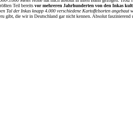
.000-5.000 Meter Höhe hat mich absolut in ihren Bann gezogen. Trotz 
rößten Teil bereits
vor mehreren Jahrhunderten von den Inkas kulti
gen Tal der Inkas knapp 4.000 verschiedene Kartoffelsorten angebaut 
ru gibt, die wir in Deutschland gar nicht kennen. Absolut faszinierend