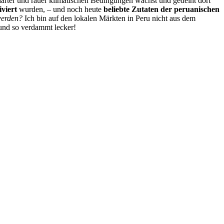
harter und rauer klimatischen Bedingungen wächst und gedeiht dort
viert
wurden, – und noch heute
beliebte Zutaten der peruanischen
werden?
Ich bin auf den lokalen Märkten in Peru nicht aus dem
 und so verdammt lecker!