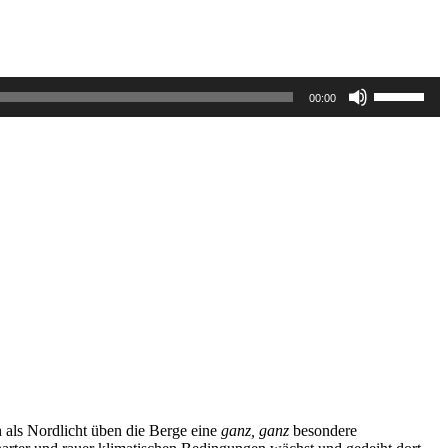
Pfeiltasten
00:00
Hoch/Runt
benutzen,
um
die
Lautstärke
zu
regeln.
 als Nordlicht üben die Berge eine
ganz, ganz
besondere