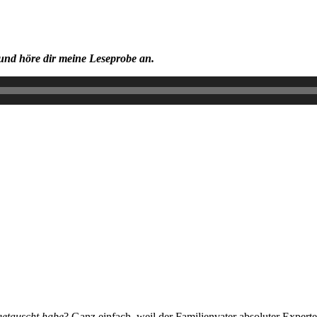
und höre dir meine Leseprobe an.
etauscht habe
? Ganz einfach, weil der Familienvater absoluter Experte 