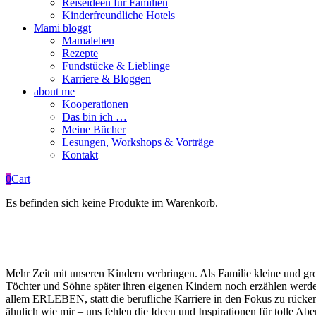
Reiseideen für Familien
Kinderfreundliche Hotels
Mami bloggt
Mamaleben
Rezepte
Fundstücke & Lieblinge
Karriere & Bloggen
about me
Kooperationen
Das bin ich …
Meine Bücher
Lesungen, Workshops & Vorträge
Kontakt
0
Cart
Es befinden sich keine Produkte im Warenkorb.
Mehr Zeit mit unseren Kindern verbringen. Als Familie kleine und gr
Töchter und Söhne später ihren eigenen Kindern noch erzählen werden
allem ERLEBEN, statt die berufliche Karriere in den Fokus zu rücke
ähnlich wie mir – uns fehlen die Ideen und Inspirationen für tolle A