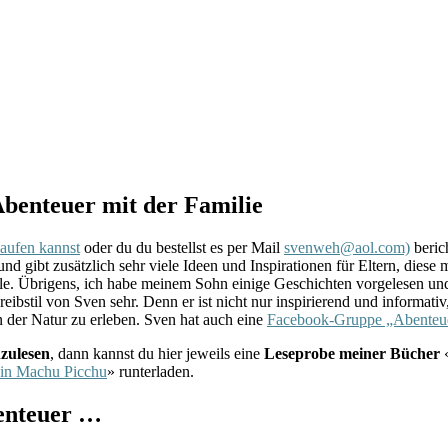
-Abenteuer mit der Familie
kaufen kannst
oder du du bestellst es per Mail
svenweh@aol.com)
beric
 gibt zusätzlich sehr viele Ideen und Inspirationen für Eltern, diese
lle. Übrigens, ich habe meinem Sohn einige Geschichten vorgelesen un
eibstil von Sven sehr. Denn er ist nicht nur inspirierend und informati
der Natur zu erleben. Sven hat auch eine
Facebook-Gruppe „Abenteue
zulesen
, dann kannst du hier jeweils eine
Leseprobe meiner Bücher
ein Machu Picchu
» runterladen.
enteuer …