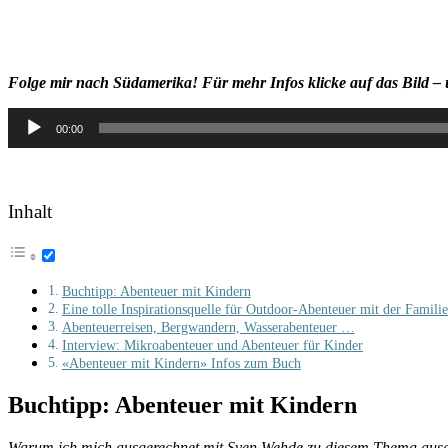
Folge mir nach Südamerika! Für mehr Infos klicke auf das Bild – 
Audio-
00:00
Player
Inhalt
Buchtipp: Abenteuer mit Kindern
Eine tolle Inspirationsquelle für Outdoor-Abenteuer mit der Familie
Abenteuerreisen, Bergwandern, Wasserabenteuer …
Interview: Mikroabenteuer und Abenteuer für Kinder
«Abenteuer mit Kindern» Infos zum Buch
Buchtipp: Abenteuer mit Kindern
Warum ich mich ausgerechnet mit Sven Wehde zu diesem Thema ausg