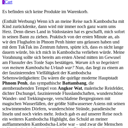
0
Cart
Es befinden sich keine Produkte im Warenkorb.
(Enthält Werbung) Wenn ich an meine Reise nach Kambodscha mit
Kind zurückdenke, dann wird mir immer noch ganz warm ums
Herz. Denn dieses Land in Südostasien hat es geschafft, mich sofort
in seinen Bann zu ziehen. Praktisch von der ersten Minute an, als
wir den Flughafen in Phnom Penh hinter uns gelassen haben und
mit dem TukTuk ins Zentrum fuhren, spürte ich, dass es nicht lange
dauern würde, bis ich mich in Kambodscha verlieben würde. Meine
Vorahnung sollte sich bereits am ersten Abend mitten im Gewusel
am Flussufer des Tonle Saps bestätigen.
Warum ich so begeistert
von meinem Kambodscha Urlaub war?
Nun, das liegt zu einem an
der faszinierenden Vielfältigkeit der Kambodscha
Sehenswürdigkeiten: Da wären die quirlige moderne Hauptstadt
Phnom Penh
, das sympathische
Battambang
, die
atemberaubenden Tempel von
Angkor Wat
, malerische Reisfelder,
dichter Dschungel, faszinierende Flusslandschaften, wunderschöne
Wander- und Trekkingwege, verschlafene Bergregionen mit
magischen Wasserfällen, der größte Süßwassersee Asiens mit seinen
schwimmenden Dörfern, wunderschöne Strände, paradiesische
Inseln und noch vieles mehr. Jedoch gab es auf unserer Reise noch
ein weiteres Kambodscha Highlight, das Schuld an meiner
aufflammenden Kambodscha-Liebe war – und zwar die Menschen