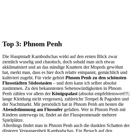
Top 3: Phnom Penh
Die Hauptstadt Kambodschas wirkt auf den ersten Blick zwar
ziemlich wuselig und chaotisch, doch sobald man sich etwas
akklimatisiert und an das ständige Knattern der Mopeds gewöhnt
hat, merkt man, dass es hier doch relativ entspannt, gemächlich und
kultiviert zugeht. Für viele gehört
Phnom Penh zu den schönsten
Flussstädten Südostasien
– und dem kann ich selber absolut
zustimmen. Zu den bekanntesten Sehenswürdigkeiten in Phnom
Penh zählen vor allem der
Königspalast
(absolut empfehlenswert!!!;
lange Kleidung nicht vergessen), zahlreiche Tempel & Pagoden und
der Nachtmarkt. Mir persönlich hat in Phnom Penh am besten die
Abendstimmung am Flussufer
gefallen. Wer in Phnom Penh mit
Kindern unterwegs ist, findet an der Flusspromenade mehrere
Spielplätze.
Allerdings findet man in Phnom Penh auch die dunklen Schatten der
düsteren Vergangenheit Kambodschas. Ein Besuch auf den