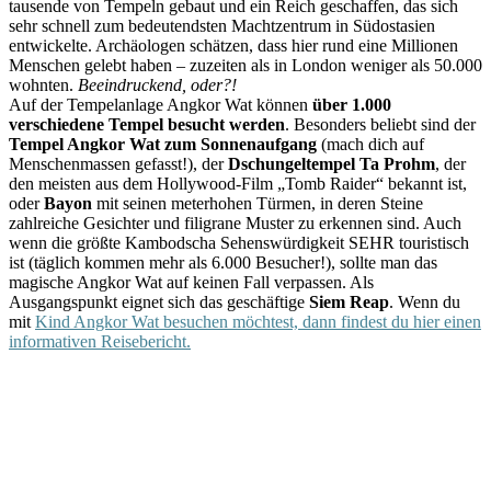
tausende von Tempeln gebaut und ein Reich geschaffen, das sich
sehr schnell zum bedeutendsten Machtzentrum in Südostasien
entwickelte. Archäologen schätzen, dass hier rund eine Millionen
Menschen gelebt haben – zuzeiten als in London weniger als 50.000
wohnten.
Beeindruckend, oder?!
Auf der Tempelanlage Angkor Wat können
über 1.000
verschiedene Tempel besucht werden
. Besonders beliebt sind der
Tempel Angkor Wat zum Sonnenaufgang
(mach dich auf
Menschenmassen gefasst!), der
Dschungeltempel Ta Prohm
, der
den meisten aus dem Hollywood-Film „Tomb Raider“ bekannt ist,
oder
Bayon
mit seinen meterhohen Türmen, in deren Steine
zahlreiche Gesichter und filigrane Muster zu erkennen sind. Auch
wenn die größte Kambodscha Sehenswürdigkeit SEHR touristisch
ist (täglich kommen mehr als 6.000 Besucher!), sollte man das
magische Angkor Wat auf keinen Fall verpassen. Als
Ausgangspunkt eignet sich das geschäftige
Siem Reap
. Wenn du
mit
Kind Angkor Wat besuchen möchtest, dann findest du hier einen
informativen Reisebericht.