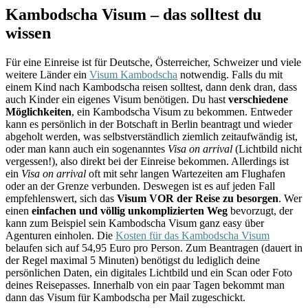
Kambodscha Visum – das solltest du
wissen
Für eine Einreise ist für Deutsche, Österreicher, Schweizer und viele
weitere Länder ein
Visum Kambodscha
notwendig. Falls du mit
einem Kind nach Kambodscha reisen solltest, dann denk dran, dass
auch Kinder ein eigenes Visum benötigen. Du hast
verschiedene
Möglichkeiten
, ein Kambodscha Visum zu bekommen. Entweder
kann es persönlich in der Botschaft in Berlin beantragt und wieder
abgeholt werden, was selbstverständlich ziemlich zeitaufwändig ist,
oder man kann auch ein sogenanntes
Visa on arrival
(Lichtbild nicht
vergessen!), also direkt bei der Einreise bekommen. Allerdings ist
ein
Visa on arrival
oft mit sehr langen Wartezeiten am Flughafen
oder an der Grenze verbunden. Deswegen ist es auf jeden Fall
empfehlenswert, sich das
Visum VOR der Reise zu besorgen
. Wer
einen
einfachen und völlig unkomplizierten Weg
bevorzugt, der
kann zum Beispiel sein Kambodscha Visum ganz easy über
Agenturen einholen. Die
Kosten für das Kambodscha Visum
belaufen sich auf 54,95 Euro pro Person. Zum Beantragen (dauert in
der Regel maximal 5 Minuten) benötigst du lediglich deine
persönlichen Daten, ein digitales Lichtbild und ein Scan oder Foto
deines Reisepasses. Innerhalb von ein paar Tagen bekommt man
dann das Visum für Kambodscha per Mail zugeschickt.