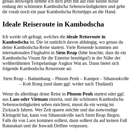
genau deswegen nehme ich dich jetzt mit auf eine kleine Reise
entlang der schönsten Kambodscha Sehenswürdigkeiten und gebe
dir vorab noch ein paar Kambodscha Reisetipps an die Hand.
Ideale Reiseroute in Kambodscha
Ich werde oft gefragt, welches die
ideale Reiseroute in
Kambodscha
ist. Die ist natürlich davon abhängig, wo genau du
deine Kambodscha-Reise startest. Viele Reisende kommen am
internationalen Flughafen in
Siem Reap
(bitte beachte, dass du ein
Kambodscha Visum für die Einreise benötigst!) in der Nähe der
weltberühmten Tempelanlage Angkor Wat an. Dann bietet sich
folgende Kambodscha Reiseroute an:
Siem Reap – Battambang – Phnom Penh – Kampot – Sihanoukville
– Koh Rong (und dann ggf. weiter nach Thailand)
Wenn du allerdings deine Reise in
Phnom Penh
startest oder ggf.
aus
Laos oder Vietnam
einreist, und die schönsten Kambodscha
Sehenswürdigkeiten sehen möchtest, musst du ein wenig im
Zickzack fahren. Wer Zeit sparen möchte und das notwendige
Kleingeld hat, kann von Sihanoukville nach Siem Reap fliegen.
Falls du von Laos kommen solltest, dann solltest du auf keinen Fall
Ratanakari und die Irawadi Delfine verpassen.