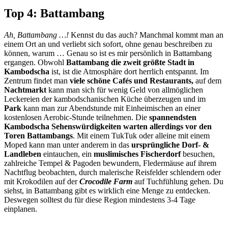
Top 4: Battambang
Ah, Battambang …!
Kennst du das auch? Manchmal kommt man an
einem Ort an und verliebt sich sofort, ohne genau beschreiben zu
können, warum … Genau so ist es mir persönlich in Battambang
ergangen. Obwohl
Battambang die zweit größte Stadt in
Kambodscha
ist, ist die Atmosphäre dort herrlich entspannt. Im
Zentrum findet man
viele schöne Cafés und Restaurants,
auf dem
Nachtmarkt
kann man sich für wenig Geld von allmöglichen
Leckereien der kambodschanischen Küche überzeugen und im
Park
kann man zur Abendstunde mit Einheimischen an einer
kostenlosen Aerobic-Stunde teilnehmen. Die
spannendsten
Kambodscha Sehenswürdigkeiten warten allerdings vor den
Toren Battambangs
. Mit einem TukTuk oder alleine mit einem
Moped kann man unter anderem in das
ursprüngliche Dorf- &
Landleben
eintauchen, ein
muslimisches Fischerdorf
besuchen,
zahlreiche Tempel & Pagoden bewundern, Fledermäuse auf ihrem
Nachtflug beobachten, durch malerische Reisfelder schlendern oder
mit Krokodilen auf der
Crocodile Farm
auf Tuchfühlung gehen. Du
siehst, in Battambang gibt es wirklich eine Menge zu entdecken.
Deswegen solltest du für diese Region mindestens 3-4 Tage
einplanen.