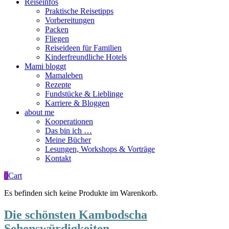
Reiseinfos
Praktische Reisetipps
Vorbereitungen
Packen
Fliegen
Reiseideen für Familien
Kinderfreundliche Hotels
Mami bloggt
Mamaleben
Rezepte
Fundstücke & Lieblinge
Karriere & Bloggen
about me
Kooperationen
Das bin ich …
Meine Bücher
Lesungen, Workshops & Vorträge
Kontakt
0
Cart
Es befinden sich keine Produkte im Warenkorb.
Die schönsten Kambodscha
Sehenswürdigkeiten