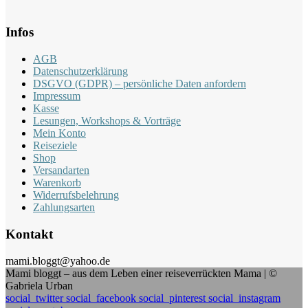
Infos
AGB
Datenschutzerklärung
DSGVO (GDPR) – persönliche Daten anfordern
Impressum
Kasse
Lesungen, Workshops & Vorträge
Mein Konto
Reiseziele
Shop
Versandarten
Warenkorb
Widerrufsbelehrung
Zahlungsarten
Kontakt
mami.bloggt@yahoo.de
Mami bloggt – aus dem Leben einer reiseverrückten Mama | ©
Gabriela Urban
social_twitter
social_facebook
social_pinterest
social_instagram