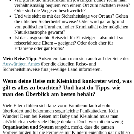
verhältnismäßig bequem von einem Ort zum nächsten reisen?
Oder sind die Wege zu beschwerlich?
Und wie sieht es mit der Sicherheitslage vor Ort aus? Gelten
die üblichen Sicherheitshinweise? Oder wird gar aufgrund
von politischen Unruhen, hoher Kriminalität oder möglichen
Naturkatastrophe gewarnt?
Ist das ausgesuchte Reiseziel für Einsteiger – also nicht so
reiseerfahrene Eltern – geeignet? Oder doch eher für
Erfahrene oder gar Profis?
Mein Reise-Tipp
: Außerdem kann man sich auch auf der Seite des
Auswärtigen Amtes
über die aktuellen Reise- und
Sicherheitshinweise fürs jeweilige Land informieren.
Wenn deine Reise mit Kleinkind konkreter wird, was
gilt es alles zu beachten? Und hast du Tipps, wie
man den Überblick am besten behält?
Viele Eltern fühlen sich kurz vorm Familienurlaub absolut
überfordert und bekommen sogar leichte Panikattacken. Kein
Wunder! Denn bei Reisen mit Baby und Kleinkind muss man
tatsächlich an sehr viele Dinge denken. Doch wer mit ein wenig
Organisation und System
rangeht, merkt, dass die ganzen
Vorbereitungen für die Fernreise mit Kindern eigentlich gar nicht so