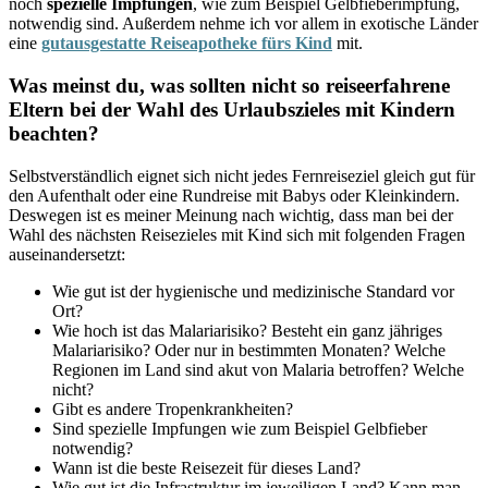
noch
spezielle Impfungen
, wie zum Beispiel Gelbfieberimpfung,
notwendig sind. Außerdem nehme ich vor allem in exotische Länder
eine
gutausgestatte Reiseapotheke fürs Kind
mit.
Was meinst du, was sollten nicht so reiseerfahrene
Eltern bei der Wahl des Urlaubszieles mit Kindern
beachten?
Selbstverständlich eignet sich nicht jedes Fernreiseziel gleich gut für
den Aufenthalt oder eine Rundreise mit Babys oder Kleinkindern.
Deswegen ist es meiner Meinung nach wichtig, dass man bei der
Wahl des nächsten Reisezieles mit Kind sich mit folgenden Fragen
auseinandersetzt:
Wie gut ist der hygienische und medizinische Standard vor
Ort?
Wie hoch ist das Malariarisiko? Besteht ein ganz jähriges
Malariarisiko? Oder nur in bestimmten Monaten? Welche
Regionen im Land sind akut von Malaria betroffen? Welche
nicht?
Gibt es andere Tropenkrankheiten?
Sind spezielle Impfungen wie zum Beispiel Gelbfieber
notwendig?
Wann ist die beste Reisezeit für dieses Land?
Wie gut ist die Infrastruktur im jeweiligen Land? Kann man