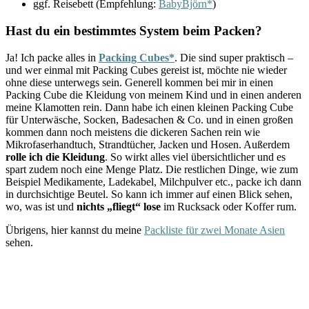
ggf. Reisebett (Empfehlung:
BabyBjörn*
)
Hast du ein bestimmtes System beim Packen?
Ja! Ich packe alles in
Packing Cubes*
. Die sind super praktisch –
und wer einmal mit Packing Cubes gereist ist, möchte nie wieder
ohne diese unterwegs sein. Generell kommen bei mir in einen
Packing Cube die Kleidung von meinem Kind und in einen anderen
meine Klamotten rein. Dann habe ich einen kleinen Packing Cube
für Unterwäsche, Socken, Badesachen & Co. und in einen großen
kommen dann noch meistens die dickeren Sachen rein wie
Mikrofaserhandtuch, Strandtücher, Jacken und Hosen. Außerdem
rolle ich die Kleidung
. So wirkt alles viel übersichtlicher und es
spart zudem noch eine Menge Platz. Die restlichen Dinge, wie zum
Beispiel Medikamente, Ladekabel, Milchpulver etc., packe ich dann
in durchsichtige Beutel. So kann ich immer auf einen Blick sehen,
wo, was ist und
nichts „fliegt“ lose
im Rucksack oder Koffer rum.
Übrigens, hier kannst du meine
Packliste für zwei Monate Asien
sehen.