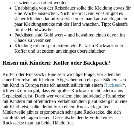
er wieder aussortiert werden.
Unabhängig von der Reisedauer sollte die Kleidung etwas für
eine Woche ausreichen. Nicht mehr! Denn vor Ort gibt es
sicherlich einen laundry service oder man kann auch gut ein
paar Kleidungsstücke mit der Hand waschen. Tipp: Galseife
für die Handwäsche.
Packlisten sind Gold wert – und bewahren einen davor, im
Chaos zu versinken.
Kleidung rollen: spart extrem viel Platz im Rucksack oder
Koffer und ist zudem um einiges übersichtlicher.
Reisen mit Kindern: Koffer oder Backpack?
Koffer oder Rucksack? Eine sehr wichtige Frage, vor allem bei
einer Fernreise mit Kindern. Abgesehen von ein paar Städtereisen
mit Kind in Europa reise ich ausschließlich mit einem
Rucksack
*.
Ich weiß nur zu gut, dass ein großer Rucksack nicht jedermanns
Gepäckstück ist. Doch wer vor allem eine individuelle Rundreise
mit Kindern mit öffentlichen Verkehrsmitteln plant oder gar alleine
mit Kind reist, sollte definitiv zu einem Rucksack greifen.
Mittlerweile gibt es ergonomisch sehr gute Rucksäcke, die sich
komfortabel tragen lassen. Der entscheidende Vorteil eines
Rucksacks: man hat beide Hände frei.