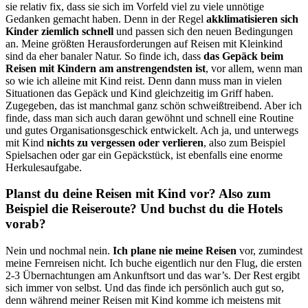
sie relativ fix, dass sie sich im Vorfeld viel zu viele unnötige
Gedanken gemacht haben. Denn in der Regel
akklimatisieren sich
Kinder ziemlich schnell
und passen sich den neuen Bedingungen
an. Meine größten Herausforderungen auf Reisen mit Kleinkind
sind da eher banaler Natur. So finde ich, dass
das Gepäck beim
Reisen mit Kindern am anstrengendsten ist
, vor allem, wenn man
so wie ich alleine mit Kind reist. Denn dann muss man in vielen
Situationen das Gepäck und Kind gleichzeitig im Griff haben.
Zugegeben, das ist manchmal ganz schön schweißtreibend. Aber ich
finde, dass man sich auch daran gewöhnt und schnell eine Routine
und gutes Organisationsgeschick entwickelt. Ach ja, und unterwegs
mit Kind
nichts zu vergessen oder verlieren
, also zum Beispiel
Spielsachen oder gar ein Gepäckstück, ist ebenfalls eine enorme
Herkulesaufgabe.
Planst du deine Reisen mit Kind vor? Also zum
Beispiel die Reiseroute? Und buchst du die Hotels
vorab?
Nein und nochmal nein.
Ich plane nie meine Reisen
vor, zumindest
meine Fernreisen nicht. Ich buche eigentlich nur den Flug, die ersten
2-3 Übernachtungen am Ankunftsort und das war’s. Der Rest ergibt
sich immer von selbst. Und das finde ich persönlich auch gut so,
denn während meiner Reisen mit Kind komme ich meistens mit