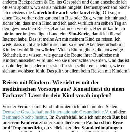
anderen Backpackern & Co. ins Gespräch und dann entscheide ich
oft sehr spontan, wo es als nächste hingeht. Dementsprechend buche
ich meistens die
Unterkünfte auch sehr kurzfristig
. Oft sogar
einen Tag vorher oder gar erst im Bus oder Zug, wenn ich mir auch
sicher bin, dass mein Kind und ich auch wirklich am selben Tag an
dem gewünschten Reiseziel ankommen werden. Hierfür kaufe ich
mir immer im jeweiligen Land eine
Sim-Karte,
damit ich überall
Internet habe. Das ist meine Art mit meinem Kind zu reisen. Ich
weiß, dass nicht alle Eltern sich auf so einem Abenteuerurlaub mit
Kindern wohlfühlen würden. Vielen Eltern gibt es die notwenige
Sicherheit, zu wissen, wie genau die Route ihrer Rundreise mit
Kindern aussehen wird und wo sie übernachten werden. Und das ist
absolut legitim. Jeder muss sich für sich selber entscheiden, wie er
sich am wohlsten fühlt. Das gilt vor allem beim Reisen mit Kindern!
Reisen mit Kindern: Wie sieht es mit der
medizinischen Vorsorge aus? Konsultierst du einen
Facharzt? Lässt du dein Kind vorab impfen?
Vor der Fernreise mit Kind informiere ich mich auf den Seiten
Deutsche Gesellschaft und internationale Gesundheit e.V.
und dem
Bernhard-Nocht-Institut
. Im Zweifelsfall hole ich mir noch
Rat bei
unserem Kinderarzt
oder konsultiere einen
Facharzt für Reise-
und Tropenmedizin
, ob vielleicht zu den
Standardimpfungen