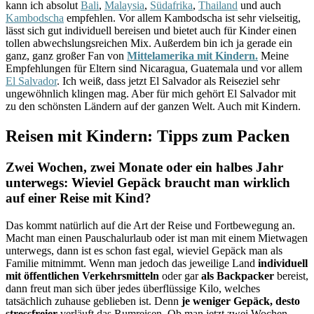
kann ich absolut
Bali
,
Malaysia
,
Südafrika
,
Thailand
und auch
Kambodscha
empfehlen. Vor allem Kambodscha ist sehr vielseitig,
lässt sich gut individuell bereisen und bietet auch für Kinder einen
tollen abwechslungsreichen Mix. Außerdem bin ich ja gerade ein
ganz, ganz großer Fan von
Mittelamerika mit Kindern.
Meine
Empfehlungen für Eltern sind Nicaragua, Guatemala und vor allem
El Salvador
. Ich weiß, dass jetzt El Salvador als Reiseziel sehr
ungewöhnlich klingen mag. Aber für mich gehört El Salvador mit
zu den schönsten Ländern auf der ganzen Welt. Auch mit Kindern.
Reisen mit Kindern: Tipps zum Packen
Zwei Wochen, zwei Monate oder ein halbes Jahr
unterwegs: Wieviel Gepäck braucht man wirklich
auf einer Reise mit Kind?
Das kommt natürlich auf die Art der Reise und Fortbewegung an.
Macht man einen Pauschalurlaub oder ist man mit einem Mietwagen
unterwegs, dann ist es schon fast egal, wieviel Gepäck man als
Familie mitnimmt. Wenn man jedoch das jeweilige Land
individuell
mit öffentlichen Verkehrsmitteln
oder gar
als Backpacker
bereist,
dann freut man sich über jedes überflüssige Kilo, welches
tatsächlich zuhause geblieben ist. Denn
je weniger Gepäck, desto
stressfreier
verläuft das Rumreisen. Ob man jetzt zwei Wochen