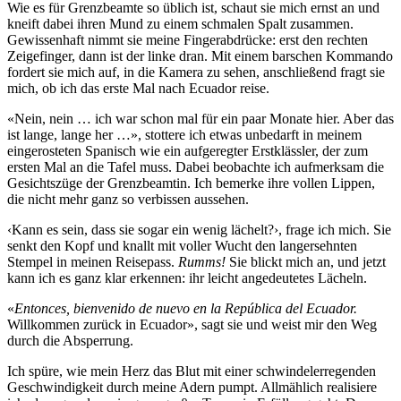
Wie es für Grenzbeamte so üblich ist, schaut sie mich ernst an und
kneift dabei ihren Mund zu einem schmalen Spalt zusammen.
Gewissenhaft nimmt sie meine Fingerabdrücke: erst den rechten
Zeigefinger, dann ist der linke dran. Mit einem barschen Kommando
fordert sie mich auf, in die Kamera zu sehen, anschließend fragt sie
mich, ob ich das erste Mal nach Ecuador reise.
«Nein, nein … ich war schon mal für ein paar Monate hier. Aber das
ist lange, lange her …», stottere ich etwas unbedarft in meinem
eingerosteten Spanisch wie ein aufgeregter Erstklässler, der zum
ersten Mal an die Tafel muss. Dabei beobachte ich aufmerksam die
Gesichtszüge der Grenzbeamtin. Ich bemerke ihre vollen Lippen,
die nicht mehr ganz so verbissen aussehen.
‹Kann es sein, dass sie sogar ein wenig lächelt?›, frage ich mich. Sie
senkt den Kopf und knallt mit voller Wucht den langersehnten
Stempel in meinen Reisepass.
Rumms!
Sie blickt mich an, und jetzt
kann ich es ganz klar erkennen: ihr leicht angedeutetes Lächeln.
«
Entonces, bienvenido de nuevo en la República del Ecuador.
Willkommen zurück in Ecuador», sagt sie und weist mir den Weg
durch die Absperrung.
Ich spüre, wie mein Herz das Blut mit einer schwindelerregenden
Geschwindigkeit durch meine Adern pumpt. Allmählich realisiere