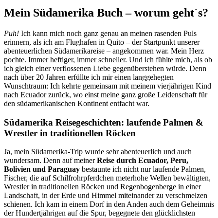
Mein Südamerika Buch – worum geht´s?
Puh!
Ich kann mich noch ganz genau an meinen rasenden Puls
erinnern, als ich am Flughafen in Quito – der Startpunkt unserer
abenteuerlichen Südamerikareise – angekommen war. Mein Herz
pochte. Immer heftiger, immer schneller. Und ich fühlte mich, als ob
ich gleich einer verflossenen Liebe gegenüberstehen würde. Denn
nach über 20 Jahren erfüllte ich mir einen langgehegten
Wunschtraum: Ich kehrte gemeinsam mit meinem vierjährigen Kind
nach Ecuador zurück, wo einst meine ganz große Leidenschaft für
den südamerikanischen Kontinent entfacht war.
Südamerika Reisegeschichten: laufende Palmen &
Wrestler in traditionellen Röcken
Ja, mein Südamerika-Trip wurde sehr abenteuerlich und auch
wundersam. Denn auf meiner
Reise durch Ecuador, Peru,
Bolivien und Paraguay
bestaunte ich nicht nur laufende Palmen,
Fischer, die auf Schilfrohrpferdchen meterhohe Wellen bewältigten,
Wrestler in traditionellen Röcken und Regenbogenberge in einer
Landschaft, in der Erde und Himmel miteinander zu verschmelzen
schienen. Ich kam in einem Dorf in den Anden auch dem Geheimnis
der Hundertjährigen auf die Spur, begegnete den glücklichsten