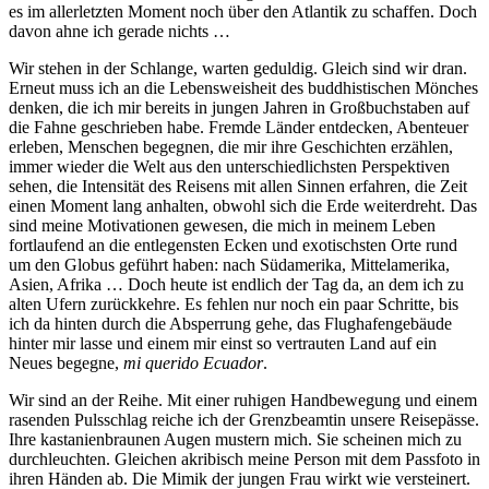
es im allerletzten Moment noch über den Atlantik zu schaffen. Doch
davon ahne ich gerade nichts …
Wir stehen in der Schlange, warten geduldig. Gleich sind wir dran.
Erneut muss ich an die Lebensweisheit des buddhistischen Mönches
denken, die ich mir bereits in jungen Jahren in Großbuchstaben auf
die Fahne geschrieben habe. Fremde Länder entdecken, Abenteuer
erleben, Menschen begegnen, die mir ihre Geschichten erzählen,
immer wieder die Welt aus den unterschiedlichsten Perspektiven
sehen, die Intensität des Reisens mit allen Sinnen erfahren, die Zeit
einen Moment lang anhalten, obwohl sich die Erde weiterdreht. Das
sind meine Motivationen gewesen, die mich in meinem Leben
fortlaufend an die entlegensten Ecken und exotischsten Orte rund
um den Globus geführt haben: nach Südamerika, Mittelamerika,
Asien, Afrika … Doch heute ist endlich der Tag da, an dem ich zu
alten Ufern zurückkehre. Es fehlen nur noch ein paar Schritte, bis
ich da hinten durch die Absperrung gehe, das Flughafengebäude
hinter mir lasse und einem mir einst so vertrauten Land auf ein
Neues begegne,
mi querido Ecuador
.
Wir sind an der Reihe. Mit einer ruhigen Handbewegung und einem
rasenden Pulsschlag reiche ich der Grenzbeamtin unsere Reisepässe.
Ihre kastanienbraunen Augen mustern mich. Sie scheinen mich zu
durchleuchten. Gleichen akribisch meine Person mit dem Passfoto in
ihren Händen ab. Die Mimik der jungen Frau wirkt wie versteinert.