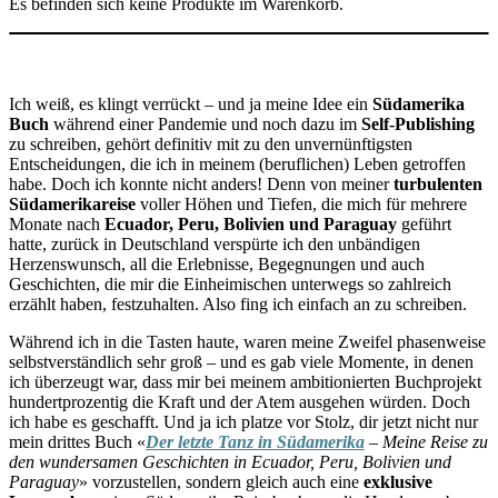
Es befinden sich keine Produkte im Warenkorb.
Ich weiß, es klingt verrückt – und ja meine Idee ein
Südamerika
Buch
während einer Pandemie und noch dazu im
Self-Publishing
zu schreiben, gehört definitiv mit zu den unvernünftigsten
Entscheidungen, die ich in meinem (beruflichen) Leben getroffen
habe. Doch ich konnte nicht anders! Denn von meiner
turbulenten
Südamerikareise
voller Höhen und Tiefen, die mich für mehrere
Monate nach
Ecuador, Peru, Bolivien und Paraguay
geführt
hatte, zurück in Deutschland verspürte ich den unbändigen
Herzenswunsch, all die Erlebnisse, Begegnungen und auch
Geschichten, die mir die Einheimischen unterwegs so zahlreich
erzählt haben, festzuhalten. Also fing ich einfach an zu schreiben.
Während ich in die Tasten haute, waren meine Zweifel phasenweise
selbstverständlich sehr groß – und es gab viele Momente, in denen
ich überzeugt war, dass mir bei meinem ambitionierten Buchprojekt
hundertprozentig die Kraft und der Atem ausgehen würden. Doch
ich habe es geschafft. Und ja ich platze vor Stolz, dir jetzt nicht nur
mein drittes Buch «
Der letzte Tanz in Südamerika
– Meine Reise zu
den wundersamen Geschichten in Ecuador, Peru, Bolivien und
Paraguay
» vorzustellen, sondern gleich auch eine
exklusive