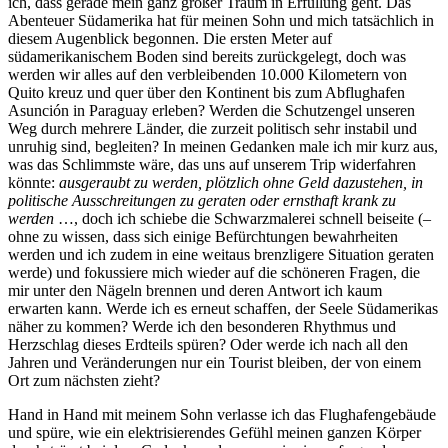
ich, dass gerade mein ganz großer Traum in Erfüllung geht. Das
Abenteuer Südamerika hat für meinen Sohn und mich tatsächlich in
diesem Augenblick begonnen. Die ersten Meter auf
südamerikanischem Boden sind bereits zurückgelegt, doch was
werden wir alles auf den verbleibenden 10.000 Kilometern von
Quito kreuz und quer über den Kontinent bis zum Abflughafen
Asunción in Paraguay erleben? Werden die Schutzengel unseren
Weg durch mehrere Länder, die zurzeit politisch sehr instabil und
unruhig sind, begleiten? In meinen Gedanken male ich mir kurz aus,
was das Schlimmste wäre, das uns auf unserem Trip widerfahren
könnte:
ausgeraubt zu werden, plötzlich ohne Geld dazustehen, in
politische Ausschreitungen zu geraten oder ernsthaft krank zu
werden
…, doch ich schiebe die Schwarzmalerei schnell beiseite (–
ohne zu wissen, dass sich einige Befürchtungen bewahrheiten
werden und ich zudem in eine weitaus brenzligere Situation geraten
werde) und fokussiere mich wieder auf die schöneren Fragen, die
mir unter den Nägeln brennen und deren Antwort ich kaum
erwarten kann. Werde ich es erneut schaffen, der Seele Südamerikas
näher zu kommen? Werde ich den besonderen Rhythmus und
Herzschlag dieses Erdteils spüren? Oder werde ich nach all den
Jahren und Veränderungen nur ein Tourist bleiben, der von einem
Ort zum nächsten zieht?
Hand in Hand mit meinem Sohn verlasse ich das Flughafengebäude
und spüre, wie ein elektrisierendes Gefühl meinen ganzen Körper