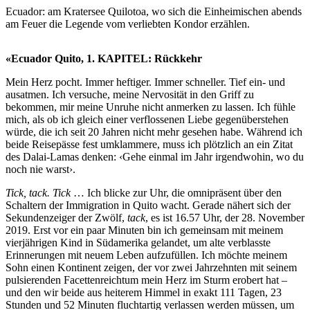
Ecuador: am Kratersee Quilotoa, wo sich die Einheimischen abends
am Feuer die Legende vom verliebten Kondor erzählen.
«Ecuador Quito, 1. KAPITEL: Rückkehr
Mein Herz pocht. Immer heftiger. Immer schneller. Tief ein- und
ausatmen. Ich versuche, meine Nervosität in den Griff zu
bekommen, mir meine Unruhe nicht anmerken zu lassen. Ich fühle
mich, als ob ich gleich einer verflossenen Liebe gegenüberstehen
würde, die ich seit 20 Jahren nicht mehr gesehen habe. Während ich
beide Reisepässe fest umklammere, muss ich plötzlich an ein Zitat
des Dalai-Lamas denken: ‹Gehe einmal im Jahr irgendwohin, wo du
noch nie warst›.
Tick, tack. Tick
… Ich blicke zur Uhr, die omnipräsent über den
Schaltern der Immigration in Quito wacht. Gerade nähert sich der
Sekundenzeiger der Zwölf,
tack
, es ist 16.57 Uhr, der 28. November
2019. Erst vor ein paar Minuten bin ich gemeinsam mit meinem
vierjährigen Kind in Südamerika gelandet, um alte verblasste
Erinnerungen mit neuem Leben aufzufüllen. Ich möchte meinem
Sohn einen Kontinent zeigen, der vor zwei Jahrzehnten mit seinem
pulsierenden Facettenreichtum mein Herz im Sturm erobert hat –
und den wir beide aus heiterem Himmel in exakt 111 Tagen, 23
Stunden und 52 Minuten fluchtartig verlassen werden müssen, um