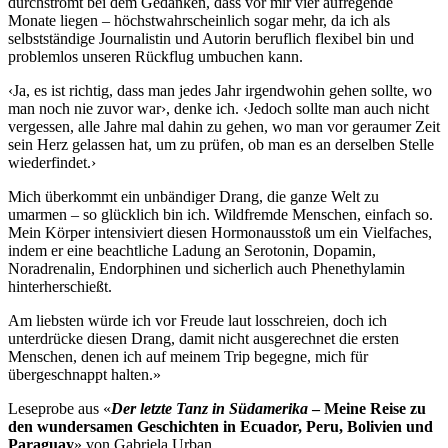
durchströmt bei dem Gedanken, dass vor mir vier aufregende
Monate liegen – höchstwahrscheinlich sogar mehr, da ich als
selbstständige Journalistin und Autorin beruflich flexibel bin und
problemlos unseren Rückflug umbuchen kann.
‹Ja, es ist richtig, dass man jedes Jahr irgendwohin gehen sollte, wo
man noch nie zuvor war›, denke ich. ‹Jedoch sollte man auch nicht
vergessen, alle Jahre mal dahin zu gehen, wo man vor geraumer Zeit
sein Herz gelassen hat, um zu prüfen, ob man es an derselben Stelle
wiederfindet.›
Mich überkommt ein unbändiger Drang, die ganze Welt zu
umarmen – so glücklich bin ich. Wildfremde Menschen, einfach so.
Mein Körper intensiviert diesen Hormonausstoß um ein Vielfaches,
indem er eine beachtliche Ladung an Serotonin, Dopamin,
Noradrenalin, Endorphinen und sicherlich auch Phenethylamin
hinterherschießt.
Am liebsten würde ich vor Freude laut losschreien, doch ich
unterdrücke diesen Drang, damit nicht ausgerechnet die ersten
Menschen, denen ich auf meinem Trip begegne, mich für
übergeschnappt halten.»
Leseprobe aus «
Der letzte Tanz in Südamerika
– Meine Reise zu
den wundersamen Geschichten in Ecuador, Peru, Bolivien und
Paraguay
» von Gabriela Urban