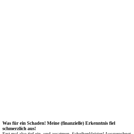
Was für ein Schaden! Meine (finanzielle) Erkenntnis fiel
schmerzlich aus!
Erst mal also tief ein- und ausatmen.
Scheibenkleister!
Ausgerechnet