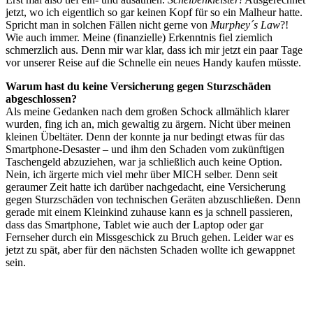
jetzt, wo ich eigentlich so gar keinen Kopf für so ein Malheur hatte.
Spricht man in solchen Fällen nicht gerne von
Murphey´s Law
?!
Wie auch immer. Meine (finanzielle) Erkenntnis fiel ziemlich
schmerzlich aus. Denn mir war klar, dass ich mir jetzt ein paar Tage
vor unserer Reise auf die Schnelle ein neues Handy kaufen müsste.
Warum hast du keine Versicherung gegen Sturzschäden
abgeschlossen?
Als meine Gedanken nach dem großen Schock allmählich klarer
wurden, fing ich an, mich gewaltig zu ärgern. Nicht über meinen
kleinen Übeltäter. Denn der konnte ja nur bedingt etwas für das
Smartphone-Desaster – und ihm den Schaden vom zukünftigen
Taschengeld abzuziehen, war ja schließlich auch keine Option.
Nein, ich ärgerte mich viel mehr über MICH selber. Denn seit
geraumer Zeit hatte ich darüber nachgedacht, eine Versicherung
gegen Sturzschäden von technischen Geräten abzuschließen. Denn
gerade mit einem Kleinkind zuhause kann es ja schnell passieren,
dass das Smartphone, Tablet wie auch der Laptop oder gar
Fernseher durch ein Missgeschick zu Bruch gehen. Leider war es
jetzt zu spät, aber für den nächsten Schaden wollte ich gewappnet
sein.