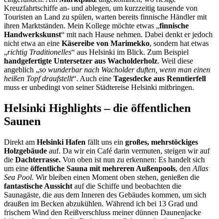
Kreuzfahrtschiffe an- und ablegen, um kurzzeitig tausende von
Touristen an Land zu spülen, warten bereits finnische Händler mit
ihren Marktständen. Mein Kollege möchte etwas „
finnische
Handwerkskunst
“ mit nach Hause nehmen. Dabei denkt er jedoch
nicht etwa an eine
Käsereibe von Marimekko
, sondern hat etwas
„
richtig Traditionelles
“ aus Helsinki im Blick. Zum Beispiel
handgefertigte Untersetzer aus Wacholderholz
. Weil diese
angeblich „
so wunderbar nach Wacholder duften, wenn man einen
heißen Topf draufstellt
“. Auch eine
Tagesdecke aus Renntierfell
muss er unbedingt von seiner Städtereise Helsinki mitbringen.
Helsinki Highlights – die öffentlichen
Saunen
Direkt am
Helsinki Hafen
fällt uns ein
großes, mehrstöckiges
Holzgebäude
auf. Da wir ein Café darin vermuten, steigen wir auf
die
Dachterrasse.
Von oben ist nun zu erkennen: Es handelt sich
um eine
öffentliche Sauna mit mehreren Außenpools
, den
Allas
Sea Pool.
Wir bleiben einen Moment oben stehen, genießen die
fantastische Aussicht
auf die Schiffe und beobachten die
Saunagäste, die aus dem Inneren des Gebäudes kommen, um sich
draußen im Becken abzukühlen. Während ich bei 13 Grad und
frischem Wind den Reißverschluss meiner dünnen Daunenjacke