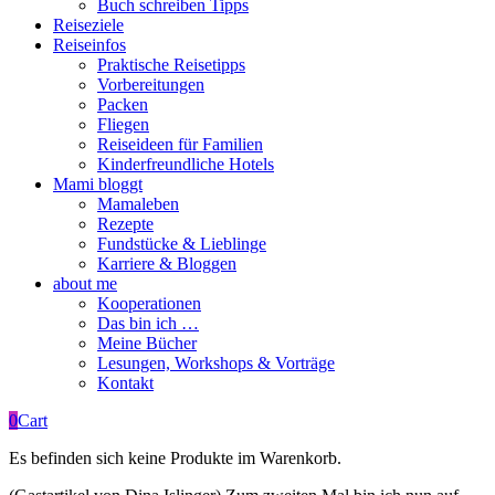
Buch schreiben Tipps
Reiseziele
Reiseinfos
Praktische Reisetipps
Vorbereitungen
Packen
Fliegen
Reiseideen für Familien
Kinderfreundliche Hotels
Mami bloggt
Mamaleben
Rezepte
Fundstücke & Lieblinge
Karriere & Bloggen
about me
Kooperationen
Das bin ich …
Meine Bücher
Lesungen, Workshops & Vorträge
Kontakt
0
Cart
Es befinden sich keine Produkte im Warenkorb.