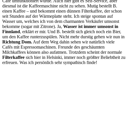
Café umfunktioniert wurde. Auch hier gibt es Self-Service, aber
diesmal ist die Kaffeemaschine nicht zu sehen. Mutig bestellt B.
einen Kaffee – und bekommt einen dünnen Filterkaffee, der schon
seit Stunden auf der Wärmeplatte steht. Ich steige spontan auf
Wasser um, welches ich von dem charmanten Verkäufer umsonst
bekomme (sogar mit Zitrone). Ja,
Wasser ist immer umsonst in
Finnland
, erklärt er mir. Und B. bestellt sich gleich noch ein Bier,
um den Kaffee runterzuspülen. Nicht mehr durstig gehen wir nun in
Richtung Dom.
Auf dem Weg dahin sehen wir natürlich viele
Cafés mit Espressomaschinen. Freunde des geschäumten
Milchkaffees können also aufatmen. Trotzdem scheint der normale
Filterkaffee
sich hier in Helsinki, immer noch größter Beliebtheit zu
erfreuen. Was ich persönlich sehr sympathisch finde!