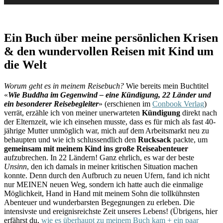
Ein Buch über meine persönlichen Krisen
& den wundervollen Reisen mit Kind um
die Welt
Worum geht es in meinem Reisebuch?
Wie bereits mein Buchtitel
«
Wie Buddha im Gegenwind – eine Kündigung, 22 Länder und
ein besonderer Reisebegleiter
» (erschienen im
Conbook Verlag
)
verrät, erzähle ich von meiner unerwarteten
Kündigung
direkt nach
der Elternzeit, wie ich einsehen musste, dass es für mich als fast 40-
jährige Mutter unmöglich war, mich auf dem Arbeitsmarkt neu zu
behaupten und wie ich schlussendlich den
Rucksack
packte, um
gemeinsam mit meinem Kind ins große Reiseabenteuer
aufzubrechen. In 22 Ländern! Ganz ehrlich, es war der beste
Unsinn
, den ich damals in meiner kritischen Situation machen
konnte. Denn durch den Aufbruch zu neuen Ufern, fand ich nicht
nur MEINEN neuen Weg, sondern ich hatte auch die einmalige
Möglichkeit, Hand in Hand mit meinem Sohn die tollkühnsten
Abenteuer und wunderbarsten Begegnungen zu erleben. Die
intensivste und ereignisreichste Zeit unseres Lebens! (Übrigens, hier
erfährst du,
wie es überhaupt zu meinem Buch kam + ein paar