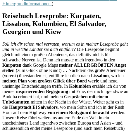
Hintergrundinformationen.
)
Reisebuch Leseprobe: Karpaten,
Lissabon, Kolumbien, El Salvador,
Georgien und Kiew
Soll ich dir schon mal verraten, worum es in meiner Leseprobe geht
und in welche Länder sie dich entführt?
Die Leseprobe beginnt
gleich mit einem großen Abenteuer, das definitiv nichts für
schwache Nerven ist. Denn ich musste mich irgendwo in den
Karpaten
dank Google Maps
meiner ALLERGRÖßTEN Angst
stellen
(zum Glück ohne Kind!) … Nachdem das große Abenteuer
(vorerst) überstanden ist, entführe ich dich nach
Lissabon
, wo ich
meinen Plan vom großen Glück über Bord werfe
und neue,
unsinnige Entscheidungen treffe. In
Kolumbien
erzähle ich dir von
meiner
inspirierenden Begegnung
mit Edie, der mich irgendwie an
Buddha erinnert hat, und meinen
Gesprächen mit einem
Unbekannten
mitten in der Nacht in der Wüste. Weiter geht es in
die
Hauptstadt El Salvadors
, wo mein Sohn und ich in der Rush
Hour auf dem Highway
von einem Bodyguard bewacht
werden.
Unsere Reise führt weiter ans andere Ende der Welt in ein
unscheinbares Land irgendwo zwischen Europa und Asien – und
schlussendlich endet meine Leseprobe (und auch mein Reisebuch)