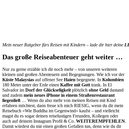
Mein neuer Ratgeber fürs Reisen mit Kindern – lade dir hier deine
L
Das große Reiseabenteuer geht weiter …
Nur zu gerne erzähle ich dir noch mehr – von unseren weiteren
kleinen und großen Abenteuern und Begegnungen. Wie ich vor der
Küste Malaysias
auf offener See
Haien
begegnete. In
Kolumbien
180 Meter unter der Erde einen
Kaffee mit Gott
trank. In El
Salvador im
Dorf der Glückseligkeit
plötzlich
ohne Geld
dastand
und zudem
mein neues iPhone in einem Straßenrestaurant
liegenließ
… Wenn du also mehr von meinen Reisen mit Kind
erfahren möchtest, dann freue ich mich RIESIG, wenn du dir mein
Reisebuch «Wie Buddha im Gegenwind» kaufst – und vielleicht
magst du es sogar deinen reiselustigen Freunden, Kollegen oder
auch auf deinem Instagram Profil & Co.
WEITEREMPFEHLEN
.
Damit würdest du mir einen großen Gefallen tun, denn wie du dir