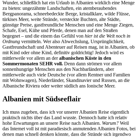
Wunder, schließlich hat ein Urlaub in Albanien wirklich eine Menge
zu bieten: ungezähmte Landschaften, ein atemberaubendes
Bergpanorama, schneebedeckte Berge, kristallklare, wilde Flüsse,
türkises Meer, weite Strände, versteckte Buchten, alte Städte,
günstige Preise, gastfreundliche Menschen und eine Menge Ziegen,
Schafe, Esel, Kühe und Pferde, denen man auf den Straßen
begegnet – und die einem das Gefühl von
hier ist die Welt noch in
Ordnung
vermitteln. Wer also Abwechslung, Ursprünglichkeit,
Gastfreundschaft und Abenteuer auf Reisen mag, ist in Albanien, ob
mit Kind oder ohne Kind, definitiv goldrichtig! Jedoch wird es
mittlerweile vor allem an der
albanischen Küste in den
Sommermonaten SEHR voll.
Denn dann strömen vor allem
sonnenhungrige Menschen aus den Nachbarländern, aber
mittlerweile auch viele Deutsche (vor allem Rentner und Familien
mit Wohnwagen), Niederländer, Skandinavier und Russen, an die
Albanische Riviera oder weiter südlich ans Ionische Meer.
Albanien mit Südseeflair
Ich muss zugeben, dass ich vor unserer Albanien Reise eigentlich
praktisch nichts über das Land wusste. Dennoch hatte ich relativ
hohe Erwartungen an unsere Reise nach Albanien.
Warum?
Weil
das Internet voll ist mit paradiesisch anmutenden Albanien Fotos, bei
denen man schnell denken könnte, dass die Strände sich irgendwo