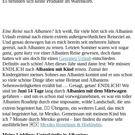
Es befinden sich keine Produkte im Warenkorb.
Eine Reise nach Albanien?
Ich weiß, für viele hört sich ein Albanien
Urlaub erstmal nach einem extrem außergewöhnlichen Reiseziel an.
Und genau deswegen hat es mich bereits seit mehreren Jahren
gereizt, nach Albanien zu reisen. Letzten Sommer waren wir sogar
ganz, ganz kurz
vor einer Albanien Reise gewesen, doch dann
hatten wir uns doch für einen
Georgien Urlaub
entschieden.
Definitiv auch schön! Aber dieses Jahr stand dann fest: Wir müssen
ENDLICH nach
Albanien mit Kind
reisen. Zumal der
Kindergärtner meines Sohnes aus Albanien kommt und er uns schon
so viele schöne Dinge über seine Heimat und Albaniens
Sehenswürdigkeiten erzählt hat … Gesagt, getan! ENDLICH! Wir
sind im
Juni 14 Tage
lang durch
Albanien mit dem Mietwagen
gefahren – und um es schon mal vorwegzunehmen, es war ein toller
Albanien Roadtrip durch eine imposante, wilde Landschaft, die uns
extrem begeistert hat. 👉🏻 Übrigens, ein weiteres Land, das mich
total begeistert hat, ist Mexiko. Gemeinsam mit meinem Kind bin
ich 7 Monate durch Mexiko gereist – hier findest du meine sehr
ausführlichen 🇲🇽
Mexiko Reisetipps & Highlights
.
Meine Lieblings-Unterkünfte in Albanien: