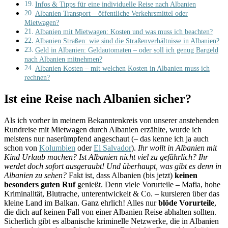
Infos & Tipps für eine individuelle Reise nach Albanien
Albanien Transport – öffentliche Verkehrsmittel oder
Mietwagen?
Albanien mit Mietwagen: Kosten und was muss ich beachten?
Albanien Straßen: wie sind die Straßenverhältnisse in Albanien?
Geld in Albanien: Geldautomaten – oder soll ich genug Bargeld
nach Albanien mitnehmen?
Albanien Kosten – mit welchen Kosten in Albanien muss ich
rechnen?
Ist eine Reise nach Albanien sicher?
Als ich vorher in meinem Bekanntenkreis von unserer anstehenden
Rundreise mit Mietwagen durch Albanien erzählte, wurde ich
meistens nur naserümpfend angeschaut (– das kenne ich ja auch
schon von
Kolumbien
oder
El Salvador
).
Ihr wollt in Albanien mit
Kind Urlaub machen? Ist Albanien nicht viel zu gefährlich? Ihr
werdet doch sofort ausgeraubt! Und überhaupt, was gibt es denn in
Albanien zu sehen?
Fakt ist, dass Albanien (bis jetzt)
keinen
besonders guten Ruf
genießt. Denn viele Vorurteile – Mafia, hohe
Kriminalität, Blutrache, unterentwickelt & Co. – kursieren über das
kleine Land im Balkan. Ganz ehrlich! Alles nur
blöde Vorurteile
,
die dich auf keinen Fall von einer Albanien Reise abhalten sollten.
Sicherlich gibt es albanische kriminelle Netzwerke, die in Albanien