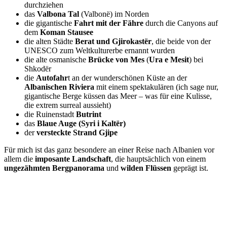
durchziehen
das
Valbona Tal
(Valbonë) im Norden
die gigantische
Fahrt mit der Fähre
durch die Canyons auf
dem
Koman Stausee
die alten Städte
Berat und Gjirokastër
, die beide von der
UNESCO zum Weltkulturerbe ernannt wurden
die alte osmanische
Brücke von Mes
(
Ura e Mesit
) bei
Shkodër
die
Autofahr
t an der wunderschönen Küste an der
Albanischen Riviera
mit einem spektakulären (ich sage nur,
gigantische Berge küssen das Meer – was für eine Kulisse,
die extrem surreal aussieht)
die Ruinenstadt
Butrint
das
Blaue Auge (Syri i Kaltër)
der
versteckte Strand Gjipe
Für mich ist das ganz besondere an einer Reise nach Albanien vor
allem die
imposante Landschaft
, die hauptsächlich von einem
ungezähmten Bergpanorama
und
wilden Flüssen
geprägt ist.