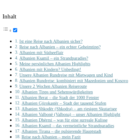
Inhalt
Ist eine Reise nach Albanien sicher?
Reise nach Albanien – ein echter Geheimtipp?
Albanien mit Südseeflair
Albanien Ksamil – ein Strandparadies?
Meine persönlichen Albanien Highlights
Albanien mit Kindern? Unbedingt!
Unsere Albanien Rundreise mit Mietwagen und Kind
Albanien Rundreise: kombiniert mit Mazedonien und Kosovo
Unsere 2 Wochen Albanien Reiseroute
Albanien Tipps und Sehenswürdigkeiten
Albanien Berat – die Stadt der 1000 Fenster
Albanien Gjirokastër – Stadt der tausend Stufen
Albanien Shkodër (Shkodra) – am riesigen Skutarisee
Albanien Valbonë (Valbona) – unser Albanien Highlight
Albanien Dhërmi – was für eine surreale Kulisse
Albanien Ksamil – das vermeintliche Strandparadies
Albanien Tirana – die pulsierende Hauptstadt
Reise nach Albanien – mein Fazit