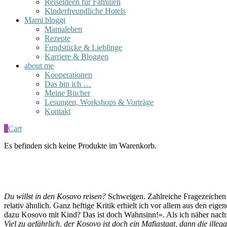
Reiseideen für Familien
Kinderfreundliche Hotels
Mami bloggt
Mamaleben
Rezepte
Fundstücke & Lieblinge
Karriere & Bloggen
about me
Kooperationen
Das bin ich …
Meine Bücher
Lesungen, Workshops & Vorträge
Kontakt
0
Cart
Es befinden sich keine Produkte im Warenkorb.
Du willst in den Kosovo reisen?
Schweigen. Zahlreiche Fragezeichen i
relativ ähnlich. Ganz heftige Kritik erhielt ich vor allem aus den e
dazu Kosovo mit Kind? Das ist doch Wahnsinn!». Als ich näher nac
Viel zu gefährlich, der Kosovo ist doch ein Mafiastaat, dann die ille