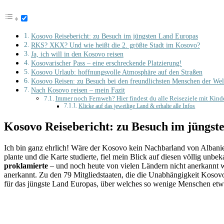
Kosovo Reisebericht: zu Besuch im jüngsten Land Europas
RKS? XKX? Und wie heißt die 2. größte Stadt im Kosovo?
Ja, ich will in den Kosovo reisen
Kosovarischer Pass – eine erschreckende Platzierung!
Kosovo Urlaub: hoffnungsvolle Atmosphäre auf den Straßen
Kosovo Reisen: zu Besuch bei den freundlichsten Menschen der Wel
Nach Kosovo reisen – mein Fazit
Immer noch Fernweh? Hier findest du alle Reiseziele mit Kind
Klicke auf das jeweilige Land & erhalte alle Infos
Kosovo Reisebericht: zu Besuch im jüngs
Ich bin ganz ehrlich! Wäre der Kosovo kein Nachbarland von Albani
plante und die Karte studierte, fiel mein Blick auf diesen völlig unb
proklamierte
– und noch heute von vielen Ländern nicht anerkannt wi
anerkannt. Zu den 79 Mitgliedstaaten, die die Unabhängigkeit Kosov
für das jüngste Land Europas, über welches so wenige Menschen etwa