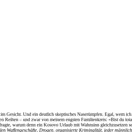
m Gesicht. Und ein deutlich skeptisches Naserümpfen. Egal, wem ich 
igenen Reihen – und zwar von meinem engsten Familienkreis: «Bist du tot
hfragte, warum denn ein Kosovo Urlaub mit Wahnsinn gleichzusetzen s
galen Waffengeschäfte, Drogen, organisierte Kriminalität, jeder männlic