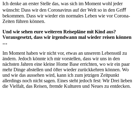
Ich denke an erster Stelle das, was sich im Moment wohl jeder
wünscht: Dass wir den Coronavirus auf der Welt so in den Griﬀ
bekommen. Dass wir wieder ein normales Leben wie vor Corona-
Zeiten führen können.
Und
wie
sehen
eu
r
e
weite
r
en
Reisepläne
mit
Kind
aus?
V
orausgesetzt,
dass
wir
i
r
gendwann
mal
wieder
r
eisen
können
…
Im Moment haben wir nicht vor, etwas an unserem Lebensstil zu
ändern. Jedoch könnte ich mir vorstellen, dass wir uns in den
nächsten Jahren eine kleine Home Base errichten, wo wir ein paar
mehr Dinge abstellen und öfter wieder zurückkehren können. Wo
und wie das aussehen wird, kann ich zum jetzigen Zeitpunkt
allerdings noch nicht sagen. Eines steht jedoch fest: Wir Drei lieben
die Vielfalt, das Reisen, fremde Kulturen und Neues zu entdecken.