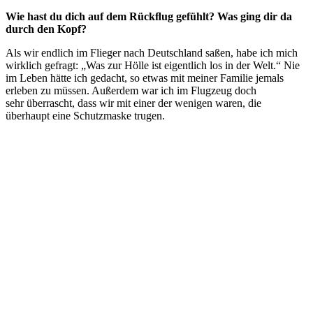
Wie
hast
du
dich
auf
dem
Rückﬂug
gefühlt?
W
as
ging
dir
da
du
r
ch
den
Kopf?
Als wir endlich im Flieger nach Deutschland saßen, habe ich mich
wirklich gefragt: „Was zur Hölle ist eigentlich los in der Welt.“ Nie
im Leben hätte ich gedacht, so etwas mit meiner Familie jemals
erleben zu müssen. Außerdem war ich im Flugzeug doch
sehr überrascht, dass wir mit einer der wenigen waren, die
überhaupt eine Schutzmaske trugen.