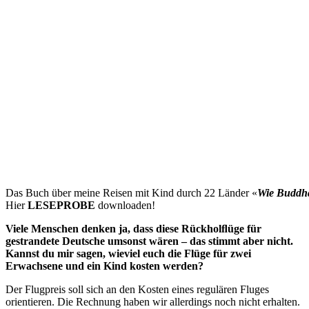
Das Buch über meine Reisen mit Kind durch 22 Länder «
Wie Buddh
Hier
LESEPROBE
downloaden!
V
iele
Menschen
denken
ja,
dass
diese
Rückholﬂüge
für
gestrandete
Deutsche
umsonst
wä
r
en
–
das
stimmt
aber
nicht.
Kannst
du
mir
sagen,
wieviel
euch
die Flüge
für
zwei
Erwachsene
und
ein
Kind
kosten
werden?
Der Flugpreis soll sich an den Kosten eines regulären Fluges
orientieren. Die Rechnung haben wir allerdings noch nicht erhalten.