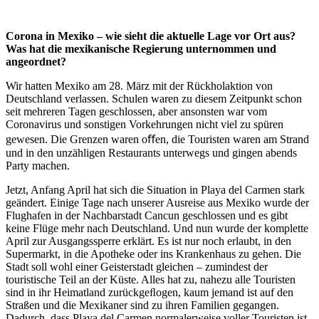
Co
r
ona
in
Mexiko
–
wie
sieht
die
aktuelle
Lage
vor
Ort
aus?
W
as
hat
die mexikanische Regierung unternommen und
angeordnet?
Wir hatten Mexiko am 28. März mit der Rückholaktion von
Deutschland verlassen. Schulen waren zu diesem Zeitpunkt schon
seit mehreren Tagen geschlossen, aber ansonsten war vom
Coronavirus und sonstigen Vorkehrungen nicht viel zu spüren
gewesen. Die Grenzen waren oﬀen, die Touristen waren am Strand
und in den unzähligen Restaurants unterwegs und gingen abends
Party machen.
Jetzt, Anfang April hat sich die Situation in Playa del Carmen stark
geändert. Einige Tage nach unserer Ausreise aus Mexiko wurde der
Flughafen in der Nachbarstadt Cancun geschlossen und es gibt
keine Flüge mehr nach Deutschland. Und nun wurde der komplette
April zur Ausgangssperre erklärt. Es ist nur noch erlaubt, in den
Supermarkt, in die Apotheke oder ins Krankenhaus zu gehen. Die
Stadt soll wohl einer Geisterstadt gleichen – zumindest der
touristische Teil an der Küste. Alles hat zu, nahezu alle Touristen
sind in ihr Heimatland zurückgeﬂogen, kaum jemand ist auf den
Straßen und die Mexikaner sind zu ihren Familien gegangen.
Dadurch, dass Playa del Carmen normalerweise voller Touristen ist,