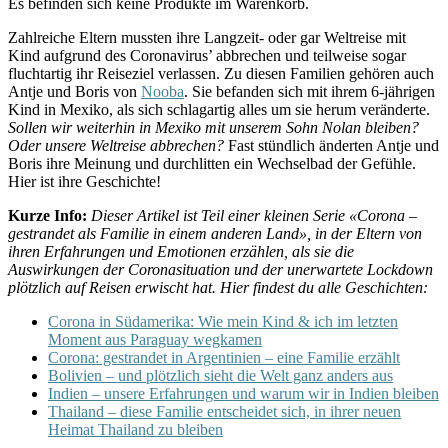
Es befinden sich keine Produkte im Warenkorb.
Zahlreiche Eltern mussten ihre Langzeit- oder gar Weltreise mit
Kind aufgrund des Coronavirus’ abbrechen und teilweise sogar
fluchtartig ihr Reiseziel verlassen. Zu diesen Familien gehören auch
Antje und Boris von
Nooba
. Sie befanden sich mit ihrem 6-jährigen
Kind in Mexiko, als sich schlagartig alles um sie herum veränderte.
Sollen wir weiterhin in Mexiko mit unserem Sohn Nolan bleiben?
Oder unsere Weltreise abbrechen?
Fast stündlich änderten Antje und
Boris ihre Meinung und durchlitten ein Wechselbad der Gefühle.
Hier ist ihre Geschichte!
Kurze Info:
Dieser Artikel ist Teil einer kleinen Serie «Corona –
gestrandet als Familie in einem anderen Land», in der Eltern von
ihren Erfahrungen und Emotionen erzählen, als sie die
Auswirkungen der Coronasituation und der unerwartete Lockdown
plötzlich auf Reisen erwischt hat. Hier findest du alle Geschichten:
Corona in Südamerika: Wie mein Kind & ich im letzten
Moment aus Paraguay wegkamen
Corona: gestrandet in Argentinien – eine Familie erzählt
Bolivien – und plötzlich sieht die Welt ganz anders aus
Indien – unsere Erfahrungen und warum wir in Indien bleiben
Thailand – diese Familie entscheidet sich, in ihrer neuen
Heimat Thailand zu bleiben