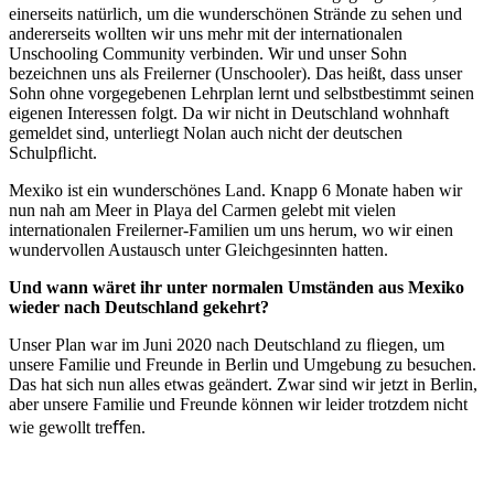
einerseits natürlich, um die wunderschönen Strände zu sehen und
andererseits wollten wir uns mehr mit der internationalen
Unschooling Community verbinden. Wir und unser Sohn
bezeichnen uns als Freilerner (Unschooler). Das heißt, dass unser
Sohn ohne vorgegebenen Lehrplan lernt und selbstbestimmt seinen
eigenen Interessen folgt. Da wir nicht in Deutschland wohnhaft
gemeldet sind, unterliegt Nolan auch nicht der deutschen
Schulpﬂicht.
Mexiko ist ein wunderschönes Land. Knapp 6 Monate haben wir
nun nah am Meer in Playa del Carmen gelebt mit vielen
internationalen Freilerner-Familien um uns herum, wo wir einen
wundervollen Austausch unter Gleichgesinnten hatten.
Und
wann
wä
r
et
ihr
unter
normalen
Umständen
aus
Mexiko
wieder
nach
Deutschland
gekehrt?
Unser Plan war im Juni 2020 nach Deutschland zu ﬂiegen, um
unsere Familie und Freunde in Berlin und Umgebung zu besuchen.
Das hat sich nun alles etwas geändert. Zwar sind wir jetzt in Berlin,
aber unsere Familie und Freunde können wir leider trotzdem nicht
wie gewollt treﬀen.