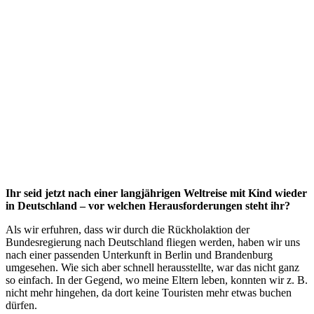
Ihr
seid
jetzt
nach
einer
langjährigen
W
elt
r
eise
mit
Kind
wieder
in
Deutschland
–
vor
welchen
Herausfo
r
derungen
steht
ihr?
Als wir erfuhren, dass wir durch die Rückholaktion der
Bundesregierung nach Deutschland ﬂiegen werden, haben wir uns
nach einer passenden Unterkunft in Berlin und Brandenburg
umgesehen. Wie sich aber schnell herausstellte, war das nicht ganz
so einfach. In der Gegend, wo meine Eltern leben, konnten wir z. B.
nicht mehr hingehen, da dort keine Touristen mehr etwas buchen
dürfen.