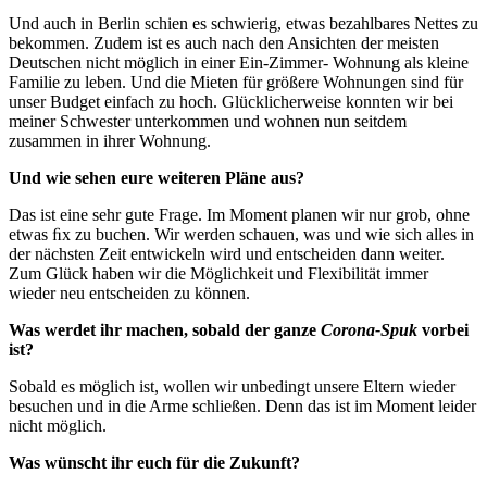
Und auch in Berlin schien es schwierig, etwas bezahlbares Nettes zu
bekommen. Zudem ist es auch nach den Ansichten der meisten
Deutschen nicht möglich in einer Ein-Zimmer- Wohnung als kleine
Familie zu leben. Und die Mieten für größere Wohnungen sind für
unser Budget einfach zu hoch. Glücklicherweise konnten wir bei
meiner Schwester unterkommen und wohnen nun seitdem
zusammen in ihrer Wohnung.
Und
wie
sehen
eu
r
e
weite
r
en
Pläne
aus?
Das ist eine sehr gute Frage. Im Moment planen wir nur grob, ohne
etwas ﬁx zu buchen. Wir werden schauen, was und wie sich alles in
der nächsten Zeit entwickeln wird und entscheiden dann weiter.
Zum Glück haben wir die Möglichkeit und Flexibilität immer
wieder neu entscheiden zu können.
W
as
we
r
det
ihr
machen,
sobald
der
ganze
Co
r
ona-Spuk
vorbei
ist?
Sobald es möglich ist, wollen wir unbedingt unsere Eltern wieder
besuchen und in die Arme schließen. Denn das ist im Moment leider
nicht möglich.
W
as
wünscht
ihr
euch
für
die
Zukunft?