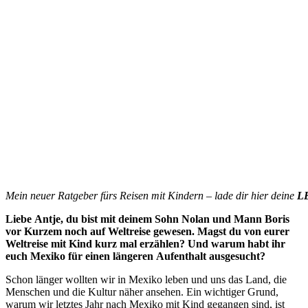
Mein neuer Ratgeber fürs Reisen mit Kindern – lade dir hier deine
L
Liebe
Antje,
du
bist
mit
deinem
Sohn
Nolan
und
Mann
Boris
vor
Kurzem
noch
auf
Weltreise
gewesen.
Magst
du
von
eurer
Weltreise
mit
Kind
kurz
mal
erzählen? Und
w
arum
habt
ihr
euch
Mexiko
für
einen
länge
r
en
Aufenthalt
ausgesucht?
Schon länger wollten wir in Mexiko leben und uns das Land, die
Menschen und die Kultur näher ansehen. Ein wichtiger Grund,
warum wir letztes Jahr nach Mexiko mit Kind gegangen sind, ist