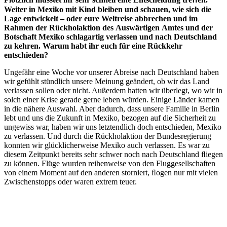
W
eiter
in
Mexiko
mit
Kind
bleiben
und
schauen,
wie
sich
die
Lage
entwickelt
–
oder
eu
r
e
W
elt
r
eise
abb
r
echen
und
im
Rahmen
der
Rückholaktion
des
Auswärtigen
Amtes
und
der
Botschaft
Mexiko
schlagartig
verlassen
und
nach
Deutschland
zu
keh
r
en.
Warum habt ihr euch für eine Rückkehr
entschieden?
Ungefähr eine Woche vor unserer Abreise nach Deutschland haben
wir gefühlt stündlich unsere Meinung geändert, ob wir das Land
verlassen sollen oder nicht. Außerdem hatten wir überlegt, wo wir in
solch einer Krise gerade gerne leben würden. Einige Länder kamen
in die nähere Auswahl. Aber dadurch, dass unsere Familie in Berlin
lebt und uns die Zukunft in Mexiko, bezogen auf die Sicherheit zu
ungewiss war, haben wir uns letztendlich doch entschieden, Mexiko
zu verlassen. Und durch die Rückholaktion der Bundesregierung
konnten wir glücklicherweise Mexiko auch verlassen. Es war zu
diesem Zeitpunkt bereits sehr schwer noch nach Deutschland ﬂiegen
zu können. Flüge wurden reihenweise von den Fluggesellschaften
von einem Moment auf den anderen storniert, ﬂogen nur mit vielen
Zwischenstopps oder waren extrem teuer.