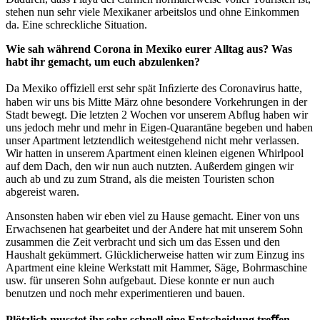
stehen nun sehr viele Mexikaner arbeitslos und ohne Einkommen
da. Eine schreckliche Situation.
Wie
sah
wäh
r
end
Co
r
ona
in
Mexiko
eu
r
er
Alltag
aus?
W
as
habt
ihr
gemacht,
um
euch
abzulenken?
Da Mexiko oﬃziell erst sehr spät Inﬁzierte des Coronavirus hatte,
haben wir uns bis Mitte März ohne besondere Vorkehrungen in der
Stadt bewegt. Die letzten 2 Wochen vor unserem Abﬂug haben wir
uns jedoch mehr und mehr in Eigen-Quarantäne begeben und haben
unser Apartment letztendlich weitestgehend nicht mehr verlassen.
Wir hatten in unserem Apartment einen kleinen eigenen Whirlpool
auf dem Dach, den wir nun auch nutzten. Außerdem gingen wir
auch ab und zu zum Strand, als die meisten Touristen schon
abgereist waren.
Ansonsten haben wir eben viel zu Hause gemacht. Einer von uns
Erwachsenen hat gearbeitet und der Andere hat mit unserem Sohn
zusammen die Zeit verbracht und sich um das Essen und den
Haushalt gekümmert. Glücklicherweise hatten wir zum Einzug ins
Apartment eine kleine Werkstatt mit Hammer, Säge, Bohrmaschine
usw. für unseren Sohn aufgebaut. Diese konnte er nun auch
benutzen und noch mehr experimentieren und bauen.
Plötzlich
musstet
ihr
sehr
schnell
eine
Entscheidung
t
r
eﬀen.