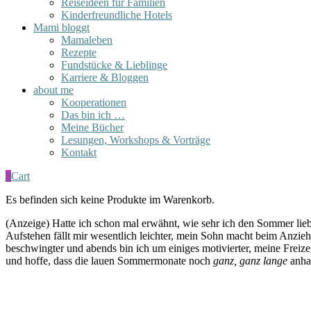
Reiseideen für Familien
Kinderfreundliche Hotels
Mami bloggt
Mamaleben
Rezepte
Fundstücke & Lieblinge
Karriere & Bloggen
about me
Kooperationen
Das bin ich …
Meine Bücher
Lesungen, Workshops & Vorträge
Kontakt
0
Cart
Es befinden sich keine Produkte im Warenkorb.
(Anzeige) Hatte ich schon mal erwähnt, wie sehr ich den Sommer lieb
Aufstehen fällt mir wesentlich leichter, mein Sohn macht beim Anzie
beschwingter und abends bin ich um einiges motivierter, meine Freiz
und hoffe, dass die lauen Sommermonate noch
ganz, ganz lange
anhal