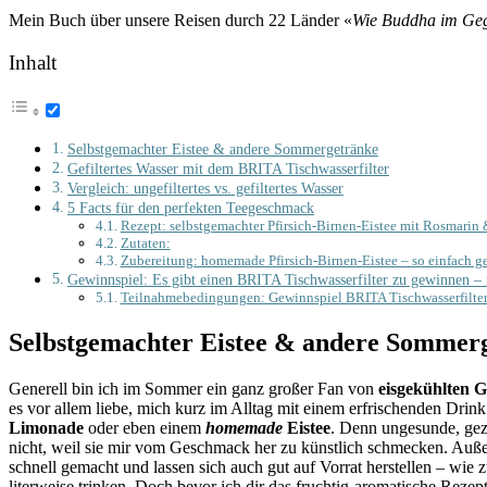
Mein Buch über unsere Reisen durch 22 Länder «
Wie Buddha im Ge
Inhalt
Selbstgemachter Eistee & andere Sommergetränke
Gefiltertes Wasser mit dem BRITA Tischwasserfilter
Vergleich: ungefiltertes vs. gefiltertes Wasser
5 Facts für den perfekten Teegeschmack
Rezept: selbstgemachter Pfirsich-Birnen-Eistee mit Rosmari
Zutaten:
Zubereitung: homemade Pfirsich-Birnen-Eistee – so einfach ge
Gewinnspiel: Es gibt einen BRITA Tischwasserfilter zu gewinnen – 
Teilnahmebedingungen: Gewinnspiel BRITA Tischwasserfilte
Selbstgemachter Eistee & andere Sommer
Generell bin ich im Sommer ein ganz großer Fan von
eisgekühlten 
es vor allem liebe, mich kurz im Alltag mit einem erfrischenden Drin
Limonade
oder eben einem
homemade
Eistee
. Denn ungesunde, gez
nicht, weil sie mir vom Geschmack her zu künstlich schmecken. Auße
schnell gemacht und lassen sich auch gut auf Vorrat herstellen – wie
literweise trinken. Doch bevor ich dir das fruchtig-aromatische Rezep