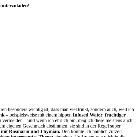
runterzuladen
!
ren besonders wichtig ist, dass man viel trinkt, sondern auch, weil ich
änk
– beispielsweise mit einem hippen
Infused Water
,
fruchtiger
vermeiden – und wenn ich ehrlich bin, mag ich diese meistens auch
dem eigenen Geschmack abstimmen, sie sind in der Regel super
e mit Rosmarin und Thymian.
Den könnte ich nämlich zurzeit
nderes
interessantes Thema
eingehen. Und zwar, wie wichtig die