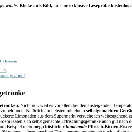
genwind
».
Klicke aufs Bild,
um eine
exklusive Leseprobe kostenlos 
n & Thymian
ht´s
mach jetzt mit!
r
getränke
Getränken
. Nicht nur, weil es vor allem bei den ansteigenden Temperatu
k zu belohnen. Natürlich am liebsten mit einem
selbstgemachten Getr
uckerte Limonaden aus dem Supermarkt versuche ich weitestgehend zu 
rdem lassen sich selbstgemachte Erfrischungsgetränke auch gut nach 
 zum Beispiel mein
mega köstlicher
homemade
Pfirsich-Birnen-Eiste
t für meinen selbstgemachten Eistee verrate, möchte ich noch auf ein a