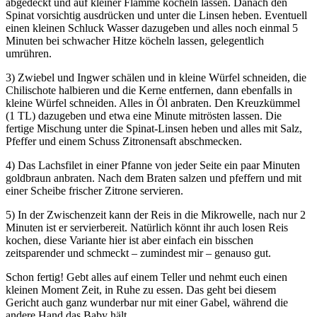
abgedeckt und auf kleiner Flamme köcheln lassen. Danach den
Spinat vorsichtig ausdrücken und unter die Linsen heben. Eventuell
einen kleinen Schluck Wasser dazugeben und alles noch einmal 5
Minuten bei schwacher Hitze köcheln lassen, gelegentlich
umrühren.
3) Zwiebel und Ingwer schälen und in kleine Würfel schneiden, die
Chilischote halbieren und die Kerne entfernen, dann ebenfalls in
kleine Würfel schneiden. Alles in Öl anbraten. Den Kreuzkümmel
(1 TL) dazugeben und etwa eine Minute mitrösten lassen. Die
fertige Mischung unter die Spinat-Linsen heben und alles mit Salz,
Pfeffer und einem Schuss Zitronensaft abschmecken.
4) Das Lachsfilet in einer Pfanne von jeder Seite ein paar Minuten
goldbraun anbraten. Nach dem Braten salzen und pfeffern und mit
einer Scheibe frischer Zitrone servieren.
5) In der Zwischenzeit kann der Reis in die Mikrowelle, nach nur 2
Minuten ist er servierbereit. Natürlich könnt ihr auch losen Reis
kochen, diese Variante hier ist aber einfach ein bisschen
zeitsparender und schmeckt – zumindest mir – genauso gut.
Schon fertig! Gebt alles auf einem Teller und nehmt euch einen
kleinen Moment Zeit, in Ruhe zu essen. Das geht bei diesem
Gericht auch ganz wunderbar nur mit einer Gabel, während die
andere Hand das Baby hält.