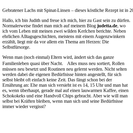
Gebratener Lachs mit Spinat-Linsen – dieses köstliche Rezept ist in 2
Hallo, ich bin Judith und freue ich mich, hier zu Gast sein zu dürfen.
Normalerweise findet man mich auf meinem Blog
judetta.de
, wo
ich vom Leben mit meinen zwei wilden Kerlchen berichte. Neben
ehrlichen Alltagsgeschichten, meistens mit einem Augenzwinkern
erzählt, liegt mir da vor allem ein Thema am Herzen: Die
Selbstfürsorge.
Wenn man (noch einmal) Eltern wird, ändert sich das ganze
Familienleben quasi über Nacht. Alles muss neu sortiert, Rollen
müssen neu besetzt und Routinen neu gelernt werden. Nicht selten
werden dabei die eigenen Bedürfnisse hinten angestellt, für sich
selbst bleibt oft einfach keine Zeit. Das fängt schon bei der
Ernährung an: Ehe man sich versieht ist es 14, 15 Uhr und man hat
es, wenn überhaupt, gerade mal auf einen lauwarmen Kaffee, einen
Schokokeks und eine Handvoll Chips gebracht. Aber wie will man
selbst bei Kräften bleiben, wenn man sich und seine Bedürfnisse
immer wieder vergisst?