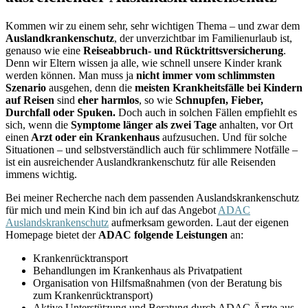
Kommen wir zu einem sehr, sehr wichtigen Thema – und zwar dem
Auslandkrankenschutz
, der unverzichtbar im Familienurlaub ist,
genauso wie eine
Reiseabbruch- und Rücktrittsversicherung
.
Denn wir Eltern wissen ja alle, wie schnell unsere Kinder krank
werden können. Man muss ja
nicht immer vom schlimmsten
Szenario
ausgehen, denn die
meisten Krankheitsfälle bei Kindern
auf Reisen
sind
eher harmlos
, so wie
Schnupfen, Fieber,
Durchfall oder Spuken.
Doch auch in solchen Fällen empfiehlt es
sich, wenn die
Symptome länger als zwei Tage
anhalten, vor Ort
einen
Arzt oder ein Krankenhaus
aufzusuchen. Und für solche
Situationen – und selbstverständlich auch für schlimmere Notfälle –
ist ein ausreichender Auslandkrankenschutz für alle Reisenden
immens wichtig.
Bei meiner Recherche nach dem passenden Auslandskrankenschutz
für mich und mein Kind bin ich auf das Angebot
ADAC
Auslandskrankenschutz
aufmerksam geworden. Laut der eigenen
Homepage bietet der
ADAC folgende Leistungen
an:
Krankenrücktransport
Behandlungen im Krankenhaus als Privatpatient
Organisation von Hilfsmaßnahmen (von der Beratung bis
zum Krankenrücktransport)
Aktive Unterstützung und Beratung durch ADAC Ärzte aus