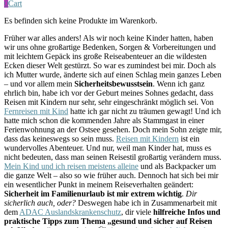
0
Cart
Es befinden sich keine Produkte im Warenkorb.
Früher war alles anders! Als wir noch keine Kinder hatten, haben
wir uns ohne großartige Bedenken, Sorgen & Vorbereitungen und
mit leichtem Gepäck ins große Reiseabenteuer an die wildesten
Ecken dieser Welt gestürzt. So war es zumindest bei mir. Doch als
ich Mutter wurde, änderte sich auf einen Schlag mein ganzes Leben
– und vor allem mein
Sicherheitsbewusstsein
. Wenn ich ganz
ehrlich bin, habe ich vor der Geburt meines Sohnes gedacht, dass
Reisen mit Kindern nur sehr, sehr eingeschränkt möglich sei. Von
Fernreisen mit Kind
hatte ich gar nicht zu träumen gewagt! Und ich
hatte mich schon die kommenden Jahre als Stammgast in einer
Ferienwohnung an der Ostsee gesehen. Doch mein Sohn zeigte mir,
dass das keineswegs so sein muss.
Reisen mit Kindern
ist ein
wundervolles Abenteuer. Und nur, weil man Kinder hat, muss es
nicht bedeuten, dass man seinen Reisestil großartig verändern muss.
Mein Kind und ich reisen meistens alleine
und als Backpacker um
die ganze Welt – also so wie früher auch. Dennoch hat sich bei mir
ein wesentlicher Punkt in meinem Reiseverhalten geändert:
Sicherheit im Familienurlaub ist mir extrem wichtig
.
Dir
sicherlich auch, oder?
Deswegen habe ich in Zusammenarbeit mit
dem
ADAC Auslandskrankenschutz
, dir viele
hilfreiche Infos und
praktische Tipps zum Thema „gesund und sicher auf Reisen