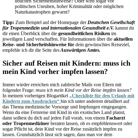
üblichen Sicherheitshinweise? Oder wird sogar vor
politischen Unruhen, hoher Kriminalität oder möglichen
Naturkatastrophen gewarnt?
Tipp:
Zum Beispiel auf der Homepage der
Deutschen Gesellschaft
für Tropenmedizin und internationalen Gesundheit e.V.
kannst du
dir einen Überblick über die
gesundheitlichen Risiken
im
jeweiligen Land verschaffen. Für Informationen über die
aktuellen
Reise- und Sicherheitshinweise für
dein gewünschtes Reiseziel,
empfehle ich dir die Seite des
Auswärtigen Amtes.
Sicher auf Reisen mit Kindern: muss ich
mein Kind vorher impfen lassen?
Immer wieder erreichen mich zahlreiche Mails von Eltern mit
folgender Frage:
muss ich mein Kind vor der Reise impfen lassen?
In meinem vorherigen Blogartikel
„Checkliste für den Urlaub mit
Kindern zum Ausdrucken“
bin ich unter anderem detailliert auf
das Thema medizinische Vorsorge und Impfungen eingegangen.
Wenn du eine Fernreise mit Kind in ein exotisches Land planst,
dann solltest du dich auf jeden Fall vorab, von einem
Facharzt
oder Tropenmediziner
beraten lassen, ob es empfehlenswert oder
sogar Pflicht ist, dein Kind vor der Reise zusätzlich impfen zu
lassen. Grundsätzlich lässt sich sagen, dass man vor dem