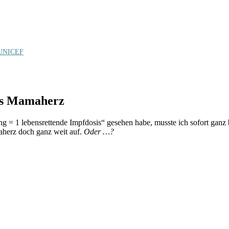
d UNICEF
des Mamaherz
 = 1 lebensrettende Impfdosis“ gesehen habe, musste ich sofort ganz br
herz doch ganz weit auf.
Oder …?