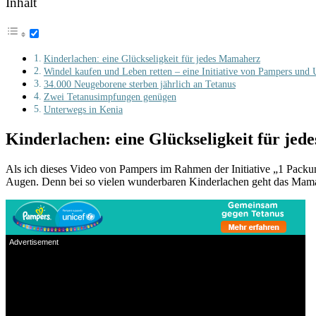
Inhalt
Kinderlachen: eine Glückseligkeit für jedes Mamaherz
Windel kaufen und Leben retten – eine Initiative von Pampers un
34.000 Neugeborene sterben jährlich an Tetanus
Zwei Tetanusimpfungen genügen
Unterwegs in Kenia
Kinderlachen: eine Glückseligkeit für je
Als ich dieses Video von Pampers im Rahmen der Initiative „1 Packung
Augen. Denn bei so vielen wunderbaren Kinderlachen geht das Mama