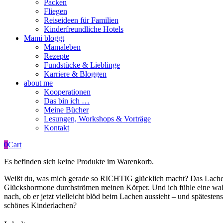
Packen
Fliegen
Reiseideen für Familien
Kinderfreundliche Hotels
Mami bloggt
Mamaleben
Rezepte
Fundstücke & Lieblinge
Karriere & Bloggen
about me
Kooperationen
Das bin ich …
Meine Bücher
Lesungen, Workshops & Vorträge
Kontakt
0
Cart
Es befinden sich keine Produkte im Warenkorb.
Weißt du, was mich gerade so RICHTIG glücklich macht? Das Lachen 
Glückshormone durchströmen meinen Körper. Und ich fühle eine wahr
nach, ob er jetzt vielleicht blöd beim Lachen aussieht – und spätesten
schönes Kinderlachen?