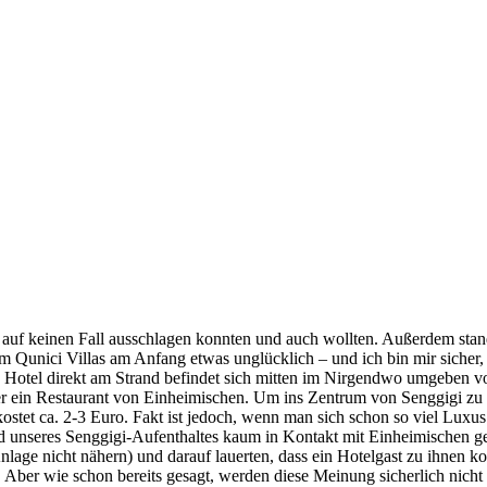
r auf keinen Fall ausschlagen konnten und auch wollten. Außerdem stan
Qunici Villas am Anfang etwas unglücklich – und ich bin mir sicher, da
otel direkt am Strand befindet sich mitten im Nirgendwo umgeben von 
in Restaurant von Einheimischen. Um ins Zentrum von Senggigi zu ge
 kostet ca. 2-3 Euro. Fakt ist jedoch, wenn man sich schon so viel Luxu
nd unseres Senggigi-Aufenthaltes kaum in Kontakt mit Einheimischen
Anlage nicht nähern) und darauf lauerten, dass ein Hotelgast zu ihnen 
Aber wie schon bereits gesagt, werden diese Meinung sicherlich nicht v