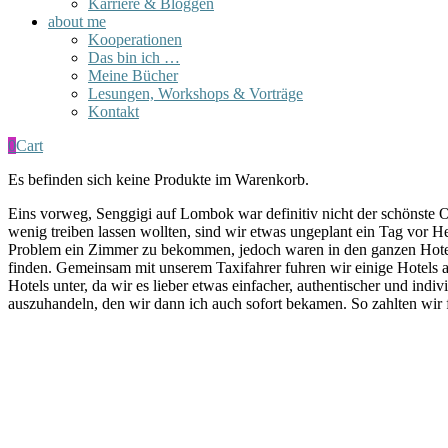
Karriere & Bloggen
about me
Kooperationen
Das bin ich …
Meine Bücher
Lesungen, Workshops & Vorträge
Kontakt
0
Cart
Es befinden sich keine Produkte im Warenkorb.
Eins vorweg, Senggigi auf Lombok war definitiv nicht der schönste O
wenig treiben lassen wollten, sind wir etwas ungeplant ein Tag vor H
Problem ein Zimmer zu bekommen, jedoch waren in den ganzen Hotel
finden. Gemeinsam mit unserem Taxifahrer fuhren wir einige Hotels 
Hotels unter, da wir es lieber etwas einfacher, authentischer und ind
auszuhandeln, den wir dann ich auch sofort bekamen. So zahlten wir 