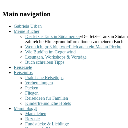
Main navigation
Gabriela Urban
Meine Bücher
Der letzte Tanz in Südamerika
«Der letzte Tanz in Südam
zahlreiche Hintergrundinformationen zu meinem Buch – 
Wenn ich groß bin, werd‘ ich auch ein Machu Picchu
Wie Buddha im Gegenwind
Lesungen, Workshops & Vorträge
Buch schreiben Tipps
Reiseziele
Reiseinfos
Praktische Reisetipps
Vorbereitungen
Packen
Fliegen
Reiseideen für Familien
Kinderfreundliche Hotels
Mami bloggt
Mamaleben
Rezepte
Fundstücke & Lieblinge