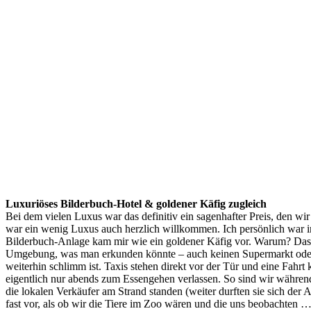
Luxuriöses Bilderbuch-Hotel & goldener Käfig zugleich
Bei dem vielen Luxus war das definitiv ein sagenhafter Preis, den wi
war ein wenig Luxus auch herzlich willkommen. Ich persönlich war im 
Bilderbuch-Anlage kam mir wie ein goldener Käfig vor. Warum? Das H
Umgebung, was man erkunden könnte – auch keinen Supermarkt oder e
weiterhin schlimm ist. Taxis stehen direkt vor der Tür und eine Fahrt
eigentlich nur abends zum Essengehen verlassen. So sind wir währe
die lokalen Verkäufer am Strand standen (weiter durften sie sich der 
fast vor, als ob wir die Tiere im Zoo wären und die uns beobachten … 