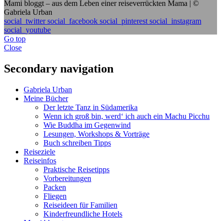
Mami bloggt – aus dem Leben einer reiseverrückten Mama | ©
Gabriela Urban
social_twitter
social_facebook
social_pinterest
social_instagram
social_youtube
Go top
Close
Secondary navigation
Gabriela Urban
Meine Bücher
Der letzte Tanz in Südamerika
Wenn ich groß bin, werd‘ ich auch ein Machu Picchu
Wie Buddha im Gegenwind
Lesungen, Workshops & Vorträge
Buch schreiben Tipps
Reiseziele
Reiseinfos
Praktische Reisetipps
Vorbereitungen
Packen
Fliegen
Reiseideen für Familien
Kinderfreundliche Hotels