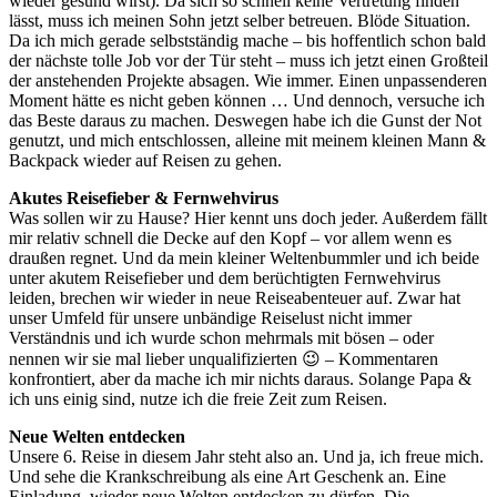
wieder gesund wirst). Da sich so schnell keine Vertretung finden
lässt, muss ich meinen Sohn jetzt selber betreuen. Blöde Situation.
Da ich mich gerade selbstständig mache – bis hoffentlich schon bald
der nächste tolle Job vor der Tür steht – muss ich jetzt einen Großteil
der anstehenden Projekte absagen. Wie immer. Einen unpassenderen
Moment hätte es nicht geben können … Und dennoch, versuche ich
das Beste daraus zu machen. Deswegen habe ich die Gunst der Not
genutzt, und mich entschlossen, alleine mit meinem kleinen Mann &
Backpack wieder auf Reisen zu gehen.
Akutes Reisefieber & Fernwehvirus
Was sollen wir zu Hause? Hier kennt uns doch jeder. Außerdem fällt
mir relativ schnell die Decke auf den Kopf – vor allem wenn es
draußen regnet. Und da mein kleiner Weltenbummler und ich beide
unter akutem Reisefieber und dem berüchtigten Fernwehvirus
leiden, brechen wir wieder in neue Reiseabenteuer auf. Zwar hat
unser Umfeld für unsere unbändige Reiselust nicht immer
Verständnis und ich wurde schon mehrmals mit bösen – oder
nennen wir sie mal lieber unqualifizierten 😉 – Kommentaren
konfrontiert, aber da mache ich mir nichts daraus. Solange Papa &
ich uns einig sind, nutze ich die freie Zeit zum Reisen.
Neue Welten entdecken
Unsere 6. Reise in diesem Jahr steht also an. Und ja, ich freue mich.
Und sehe die Krankschreibung als eine Art Geschenk an. Eine
Einladung, wieder neue Welten entdecken zu dürfen. Die