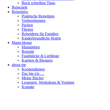
Buch schreiben Tipps
Reiseziele
Reiseinfos
Praktische Reisetipps
Vorbereitungen
Packen
Fliegen
Reiseideen für Familien
Kinderfreundliche Hotels
Mami bloggt
Mamaleben
Rezepte
Fundstücke & Lieblinge
Karriere & Bloggen
about me
Kooperationen
Das bin ich …
Meine Bücher
Lesungen, Workshops & Vorträge
Kontakt