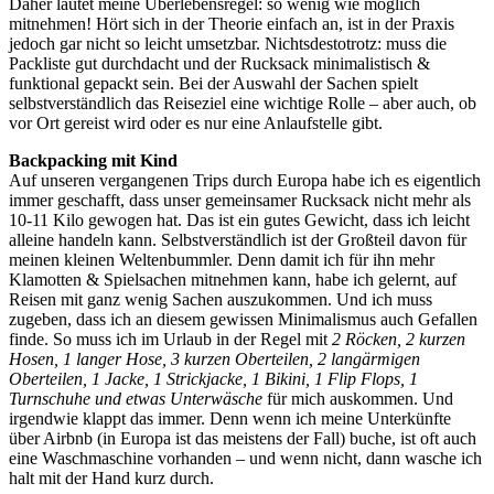
Daher lautet meine Überlebensregel: so wenig wie möglich
mitnehmen! Hört sich in der Theorie einfach an, ist in der Praxis
jedoch gar nicht so leicht umsetzbar. Nichtsdestotrotz: muss die
Packliste gut durchdacht und der Rucksack minimalistisch &
funktional gepackt sein. Bei der Auswahl der Sachen spielt
selbstverständlich das Reiseziel eine wichtige Rolle – aber auch, ob
vor Ort gereist wird oder es nur eine Anlaufstelle gibt.
Backpacking mit Kind
Auf unseren vergangenen Trips durch Europa habe ich es eigentlich
immer geschafft, dass unser gemeinsamer Rucksack nicht mehr als
10-11 Kilo gewogen hat. Das ist ein gutes Gewicht, dass ich leicht
alleine handeln kann. Selbstverständlich ist der Großteil davon für
meinen kleinen Weltenbummler. Denn damit ich für ihn mehr
Klamotten & Spielsachen mitnehmen kann, habe ich gelernt, auf
Reisen mit ganz wenig Sachen auszukommen. Und ich muss
zugeben, dass ich an diesem gewissen Minimalismus auch Gefallen
finde. So muss ich im Urlaub in der Regel mit
2 Röcken, 2 kurzen
Hosen, 1 langer Hose, 3 kurzen Oberteilen, 2 langärmigen
Oberteilen, 1 Jacke, 1 Strickjacke, 1 Bikini, 1 Flip Flops, 1
Turnschuhe und etwas Unterwäsche
für mich auskommen. Und
irgendwie klappt das immer. Denn wenn ich meine Unterkünfte
über Airbnb (in Europa ist das meistens der Fall) buche, ist oft auch
eine Waschmaschine vorhanden – und wenn nicht, dann wasche ich
halt mit der Hand kurz durch.