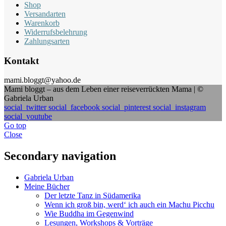
Shop
Versandarten
Warenkorb
Widerrufsbelehrung
Zahlungsarten
Kontakt
mami.bloggt@yahoo.de
Mami bloggt – aus dem Leben einer reiseverrückten Mama | ©
Gabriela Urban
social_twitter
social_facebook
social_pinterest
social_instagram
social_youtube
Go top
Close
Secondary navigation
Gabriela Urban
Meine Bücher
Der letzte Tanz in Südamerika
Wenn ich groß bin, werd‘ ich auch ein Machu Picchu
Wie Buddha im Gegenwind
Lesungen, Workshops & Vorträge