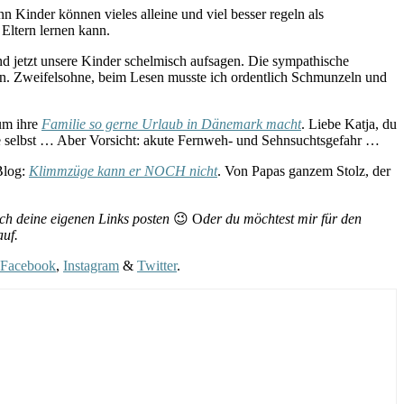
nn Kinder können vieles alleine und viel besser regeln als
 Eltern lernen kann.
und jetzt unsere Kinder schelmisch aufsagen. Die sympathische
. Zweifelsohne, beim Lesen musste ich ordentlich Schmunzeln und
um ihre
Familie so gerne Urlaub in Dänemark macht
. Liebe Katja, du
ese selbst … Aber Vorsicht: akute Fernweh- und Sehnsuchtsgefahr …
Blog:
Klimmzüge kann er NOCH nicht
. Von Papas ganzem Stolz, der
ch deine eigenen Links posten
😉 O
der du möchtest mir für den
auf.
Facebook
,
Instagram
&
Twitter
.