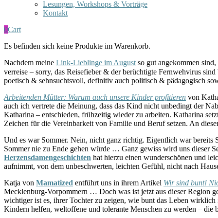
Lesungen, Workshops & Vorträge
Kontakt
0
Cart
Es befinden sich keine Produkte im Warenkorb.
Nachdem meine
Link-Lieblinge im August
so gut angekommen sind, g
verreise – sorry, das Reisefieber & der berüchtigte Fernwehvirus sin
poetisch & sehnsuchtsvoll, definitiv auch politisch & pädagogisch s
Arbeitenden Mütter: Warum auch unsere Kinder profitieren
von Kath
auch ich vertrete die Meinung, dass das Kind nicht unbedingt der Na
Katharina – entschieden, frühzeitig wieder zu arbeiten. Katharina se
Zeichen für die Vereinbarkeit von Familie und Beruf setzen. An dieser 
Und es war Sommer. Nein, nicht ganz richtig. Eigentlich war bereit
Sommer nie zu Ende gehen würde … Ganz gewiss wird uns dieser Sep
Herzensdamengeschichten
hat hierzu einen wunderschönen und leic
aufnimmt, von dem unbeschwerten, leichten Gefühl, nicht nach Hause 
Katja von
Mamatized
entführt uns in ihrem Artikel
Wir sind bunt! Ni
Mecklenburg-Vorpommern … Doch was ist jetzt aus dieser Region gew
wichtiger ist es, ihrer Tochter zu zeigen, wie bunt das Leben wirkli
Kindern helfen, weltoffene und tolerante Menschen zu werden – die 