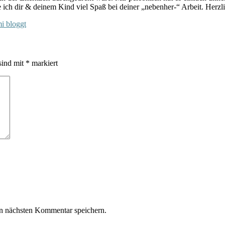
ch dir & deinem Kind viel Spaß bei deiner „nebenher-“ Arbeit. Herzl
i bloggt
sind mit
*
markiert
n nächsten Kommentar speichern.