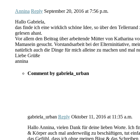
Annina
Reply
September 20, 2016
at
7:56 p.m.
Hallo Gabriela,
das finde ich eine wirklich schöne Idee, so über den Tellerra
gelesen ahast.
Vor allem den Beitrag über arbeitende Mütter von Katharina vo
Mamasein gesucht. Vorstandsarbeit bei der Elterninitiative, me
natürlich auch die Dinge für mich alleine zu machen und mal nu
Liebe Grüße
annina
Comment by gabriela_urban
gabriela_urban
Reply
Oktober 11, 2016
at
11:35 a.m.
Hallo Annina, vielen Dank für deine lieben Worte. Ich fin
& Körper auch mal anderweilig zu beschäftigen, tut einf
das Gefühl, dass ich ohne meinen Blog & das Schreiben i