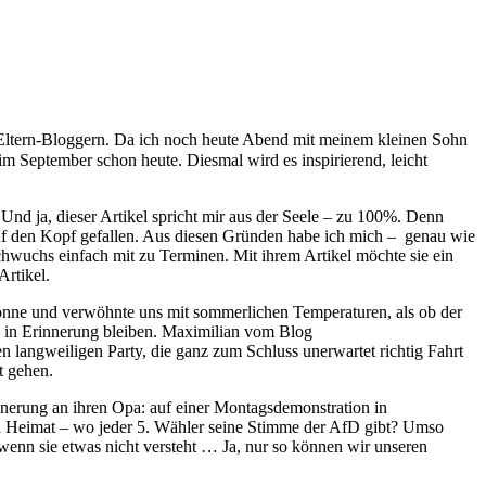
 Eltern-Bloggern. Da ich noch heute Abend mit meinem kleinen Sohn
im September schon heute. Diesmal wird es inspirierend, leicht
 Und ja, dieser Artikel spricht mir aus der Seele – zu 100%. Denn
 auf den Kopf gefallen. Aus diesen Gründen habe ich mich – genau wie
chwuchs einfach mit zu Terminen. Mit ihrem Artikel möchte sie ein
Artikel.
Sonne und verwöhnte uns mit sommerlichen Temperaturen, als ob der
 in Erinnerung bleiben. Maximilian vom Blog
en langweiligen Party, die ganz zum Schluss unerwartet richtig Fahrt
t gehen.
innerung an ihren Opa: auf einer Montagsdemonstration in
en Heimat – wo jeder 5. Wähler seine Stimme der AfD gibt? Umso
 wenn sie etwas nicht versteht … Ja, nur so können wir unseren