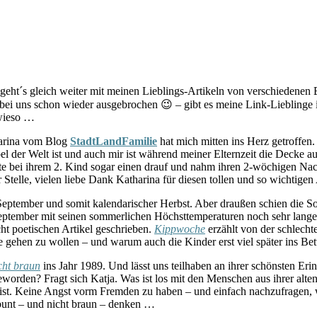
eht´s gleich weiter mit meinen Lieblings-Artikeln von verschiedenen
d bei uns schon wieder ausgebrochen 😉 – gibt es meine Link-Lieblinge 
owieso …
arina vom Blog
StadtLandFamilie
hat mich mitten ins Herz getroffen.
bel der Welt ist und auch mir ist während meiner Elternzeit die Decke
tzte bei ihrem 2. Kind sogar einen drauf und nahm ihren 2-wöchigen Na
Stelle, vielen liebe Dank Katharina für diesen tollen und so wichtigen 
s September und somit kalendarischer Herbst. Aber draußen schien die 
tember mit seinen sommerlichen Höchsttemperaturen noch sehr lange
ht poetischen Artikel geschrieben.
Kippwoche
erzählt von der schlecht
gehen zu wollen – und warum auch die Kinder erst viel später ins Bet
cht braun
ins Jahr 1989. Und lässt uns teilhaben an ihrer schönsten Er
orden? Fragt sich Katja. Was ist los mit den Menschen aus ihrer alt
ch ist. Keine Angst vorm Fremden zu haben – und einfach nachzufragen,
bunt – und nicht braun – denken …