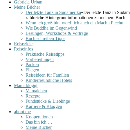
Gabriela Urban
Meine Bücher
Der letzte Tanz in Südamerika
«Der letzte Tanz in Südam
zahlreiche Hintergrundinformationen zu meinem Buch – 
Wenn ich groß bin, werd‘ ich auch ein Machu Picchu
Wie Buddha im Gegenwind
Lesungen, Workshops & Vorträge
Buch schreiben Tipps
Reiseziele
Reiseinfos
Praktische Reisetipps
Vorbereitungen
Packen
Fliegen
Reiseideen für Familien
Kinderfreundliche Hotels
Mami bloggt
Mamaleben
Rezepte
Fundstücke & Lieblinge
Karriere & Bloggen
about me
Kooperationen
Das bin ich …
Meine Bücher