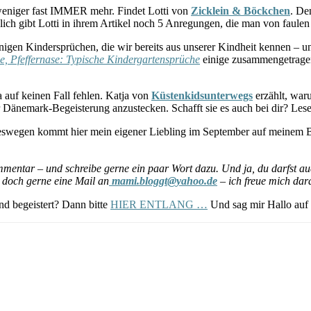
 weniger fast IMMER mehr. Findet Lotti von
Zicklein & Böckchen
. De
lich gibt Lotti in ihrem Artikel noch 5 Anregungen, die man von faulen
einigen Kindersprüchen, die wir bereits aus unserer Kindheit kennen – 
e, Pfeffernase: Typische Kindergartensprüche
einige zusammengetragen
 auf keinen Fall fehlen. Katja von
Küstenkidsunterwegs
erzählt, war
iner Dänemark-Begeisterung anzustecken. Schafft sie es auch bei dir? L
swegen kommt hier mein eigener Liebling im September auf meinem 
mmentar – und schreibe gerne ein paar Wort dazu. Und ja, du darfst au
 doch gerne eine Mail an
mami.bloggt@yahoo.de
– ich freue mich dar
nd begeistert? Dann bitte
HIER ENTLANG …
Und sag mir Hallo auf