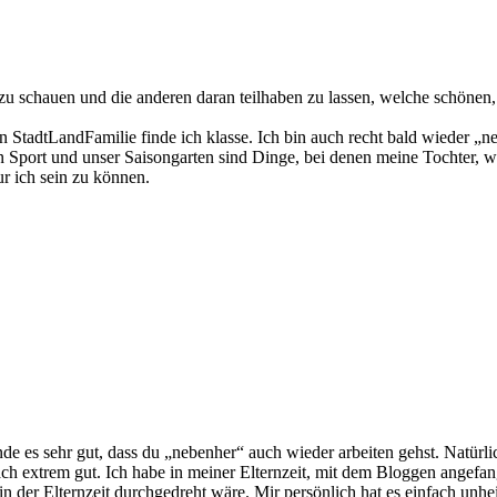
nd zu schauen und die anderen daran teilhaben zu lassen, welche schöne
n StadtLandFamilie finde ich klasse. Ich bin auch recht bald wieder 
in Sport und unser Saisongarten sind Dinge, bei denen meine Tochter, w
r ich sein zu können.
de es sehr gut, dass du „nebenher“ auch wieder arbeiten gehst. Natürlich
ach extrem gut. Ich habe in meiner Elternzeit, mit dem Bloggen angefa
n der Elternzeit durchgedreht wäre. Mir persönlich hat es einfach unh