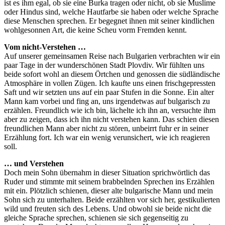
ist es ihm egal, ob sie eine Burka tragen oder nicht, ob sie Muslime
oder Hindus sind, welche Hautfarbe sie haben oder welche Sprache
diese Menschen sprechen. Er begegnet ihnen mit seiner kindlichen
wohlgesonnen Art, die keine Scheu vorm Fremden kennt.
Vom nicht-Verstehen …
Auf unserer gemeinsamen Reise nach Bulgarien verbrachten wir ein
paar Tage in der wunderschönen Stadt Plovdiv. Wir fühlten uns
beide sofort wohl an diesem Örtchen und genossen die südländische
Atmosphäre in vollen Zügen. Ich kaufte uns einen frischgepressten
Saft und wir setzten uns auf ein paar Stufen in die Sonne. Ein alter
Mann kam vorbei und fing an, uns irgendetwas auf bulgarisch zu
erzählen. Freundlich wie ich bin, lächelte ich ihn an, versuchte ihm
aber zu zeigen, dass ich ihn nicht verstehen kann. Das schien diesen
freundlichen Mann aber nicht zu stören, unbeirrt fuhr er in seiner
Erzählung fort. Ich war ein wenig verunsichert, wie ich reagieren
soll.
… und Verstehen
Doch mein Sohn übernahm in dieser Situation sprichwörtlich das
Ruder und stimmte mit seinem brabbelnden Sprechen ins Erzählen
mit ein. Plötzlich schienen, dieser alte bulgarische Mann und mein
Sohn sich zu unterhalten. Beide erzählten vor sich her, gestikulierten
wild und freuten sich des Lebens. Und obwohl sie beide nicht die
gleiche Sprache sprechen, schienen sie sich gegenseitig zu