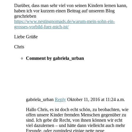
Darüber, dass man sehr viel von seinen Kindern lernen kann,
haben ich vor kurzem einen Beitrag auf unserem Blog
geschrieben
https://www.nestingnomads.de/warum-mein-sohn-ein-
grosses-vorbild-fuer-mich-ist/
Liebe Grüße
Chris
Comment by gabriela_urban
gabriela_urban
Reply
Oktober 11, 2016
at
11:24 a.m.
Hallo Chris, es ist doch echt schön, zu beobachten, wie
offen unsere Kinder fremden Menschen gegenüber zu
sind. Ich gebe dir Recht, von ihnen können wir echt
viel dazulernen – und hätte dann vielleicht auch mehr
Freunde, oder zumindest einige nette neue