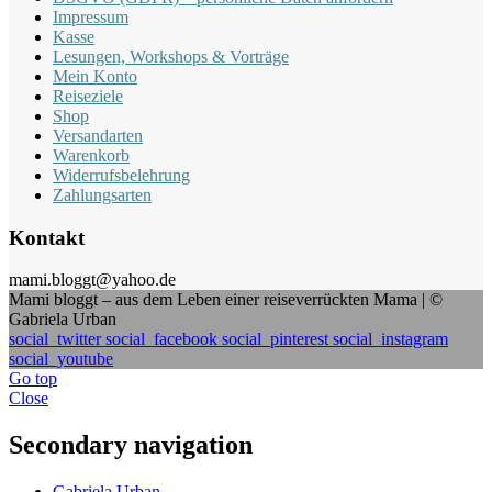
Impressum
Kasse
Lesungen, Workshops & Vorträge
Mein Konto
Reiseziele
Shop
Versandarten
Warenkorb
Widerrufsbelehrung
Zahlungsarten
Kontakt
mami.bloggt@yahoo.de
Mami bloggt – aus dem Leben einer reiseverrückten Mama | ©
Gabriela Urban
social_twitter
social_facebook
social_pinterest
social_instagram
social_youtube
Go top
Close
Secondary navigation
Gabriela Urban