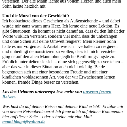
verstehen. Der alte Mann lachte aus vollem Herzen und auch mein
Sohn lachte herzlich mit.
Und die Moral von der Geschicht’:
Ich beobachtete dieses Geschehen als Außenstehende – und dabei
wurde mir ganz warm ums Herz. Ich lernte eine neue Lektion. Es
gibt Situationen, da kommt es nicht darauf an, dass du den Inhalt der
Worte wirklich verstehst, sondern viel mehr, dass du unbefangen
und ohne Scheu auf deine Umwelt reagierst. Mein kleiner Sohn
hatte es mir vorgemacht. Anstatt wie ich – verhalten zu reagieren
und unbedingt demonstrieren zu wollen, dass ich nicht verstehe –
ging er auf den alten Mann ohne jegliche Berührungsängste zu.
Fröhlich unterhielten sie sich – ohne sich gegenseitig zu verstehen –
aber das war in dieser Situation auch nicht wichtig. Beide
begegneten sich mit einer besonderen Freude und mit einer
kindlichen wohlgesonnen Art, von der wir Erwachsenen lernen
können, fremde Dinge besser zu verstehen.
Los dos Urbanos unterwegs: lese mehr von
unseren fernen
Reisen
.
Was hast du auf deinen Reisen mit deinem Kind erlebt? Erzähle mir
von deinen Reiseabenteuern! Ich freue mich auf deinen Kommentar
hier auf dieser Seite – oder schreibe mir eine Mail
mami.bloggt@yahoo.de