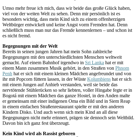
Umso mehr freue ich mich, dass wir beide das große Glück haben,
viel von der weiten Welt zu sehen. Denn mir persönlich ist es
besonders wichtig, dass mein Kind sich zu einem offenherzigen
Weltbürger entwickelt und keine Angst vorm Fremden hat. Denn
schließlich muss man nur das Fremde kennenlernen – und schon ist
es nicht fremd.
Begegnungen mit der Welt
Bereits in seinen jungen Jahren hat mein Sohn zahlreiche
Begegnungen mit den unterschiedlichsten Menschen weltweit
gemacht. Auf einem Bahnhof irgendwo in
Sri Lanka
hat er mit
einem Mann zusammen Musik gehört, in den Straßen von
Phnom
Penh
hat er sich mit einem kleinen Mädchen angefreundet und von
ihr mit Popcorn füttern lassen, in der Wüste
Kolumbiens
hat er sich
mit einem Jungen auf Anhieb verstanden, weil sie beide das
nervtötende Stühlerücken so sehr liebten, voller Hingabe fegte er in
Bogotá mit einem Mädchen das ganze Hostel, in den Anden malte
er gemeinsam mit einer indigenen Oma ein Bild und in Siem Reap
in einem einfachen Straßenrestaurant spielte er mit den anderen
Kindern Disko. Und auch wenn sich mein Kind an all diese
Begegnungen nicht mehr erinnert, prägen sie dennoch sein Weltbild.
Davon bin ich ganz fest überzeugt.
Kein Kind wird als Rassist geboren