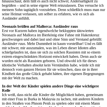
hinausschaut, dem fällt es auch nicht schwer, Andersartigkeit zu
begrüßen – und in seine eigene Welt reinzulassen. Das versuche ich
meinem Sohn tagtäglich vorzuleben. Denn schließlich muss man nur
seine Heimat verlassen, um selber zu erfahren, wie es sich als
Ausländer anfühlt.
Neonazis brüllen auf Mallorca: Ausländer raus
Erst vor Kurzem haben irgendwelche bekloppten tätowierten
Neonazis auf Mallorca im Bierkönig eine Fahne mit Hakenkreuz
geschwungen und dabei laut und ohne Sinn und Verstand gebrüllt:
Ausländer raus
. Mehr Dummheit ist kaum vorstellbar! Und es fällt
mir schwer, mir auszumalen, was im Leben dieser Idioten alles
schiefgelaufen ist, dass sie sich zu solchen Rassisten mit so einem
extrem eingeschränkten Horizont entwickelt haben. Denn auch sie
wurden nicht als Rassisten geboren. Und obwohl ich für dieses
idiotische Verhalten absolut kein Verständnis habe, würde ich mir
dennoch vom ganzen Herzen für sie wünschen, dass sie in ihrer
Kindheit das große Glück gehabt hätten, ihre eigenen Begegnungen
mit der Welt zu machen.
In der Welt der Kinder spielen andere Dinge eine wichtigere
Rolle
Ich weiß, dass nicht alle Kinder die Möglichkeit haben, gemeinsam
mit einer Frau in Burka in Malaysia zu lachen, mit anderen Kindern
in den Straßen von Phnom Penh zu spielen oder mit einem Mann