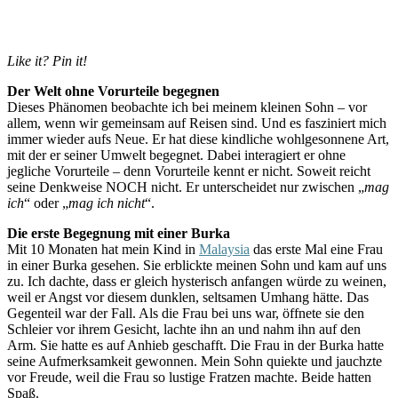
Like it? Pin it!
Der Welt ohne Vorurteile begegnen
Dieses Phänomen beobachte ich bei meinem kleinen Sohn – vor
allem, wenn wir gemeinsam auf Reisen sind. Und es fasziniert mich
immer wieder aufs Neue. Er hat diese kindliche wohlgesonnene Art,
mit der er seiner Umwelt begegnet. Dabei interagiert er ohne
jegliche Vorurteile – denn Vorurteile kennt er nicht. Soweit reicht
seine Denkweise NOCH nicht. Er unterscheidet nur zwischen „
mag
ich
“ oder „
mag ich nicht
“.
Die erste Begegnung mit einer Burka
Mit 10 Monaten hat mein Kind in
Malaysia
das erste Mal eine Frau
in einer Burka gesehen. Sie erblickte meinen Sohn und kam auf uns
zu. Ich dachte, dass er gleich hysterisch anfangen würde zu weinen,
weil er Angst vor diesem dunklen, seltsamen Umhang hätte. Das
Gegenteil war der Fall. Als die Frau bei uns war, öffnete sie den
Schleier vor ihrem Gesicht, lachte ihn an und nahm ihn auf den
Arm. Sie hatte es auf Anhieb geschafft. Die Frau in der Burka hatte
seine Aufmerksamkeit gewonnen. Mein Sohn quiekte und jauchzte
vor Freude, weil die Frau so lustige Fratzen machte. Beide hatten
Spaß.