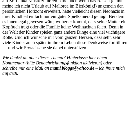
auf Sri Lanka Musik zu hören. Und auch wenn das Reisen (damit
meine ich nicht Urlaub auf Mallorca im Bierkönig!) ungemein den
persönlichen Horizont erweitert, hätte vielleicht diesen Neonazis in
ihrer Kindheit einfach nur ein guter Spielkamerad genügt. Bei dem
es ihnen egal gewesen wäre, woher er kommt, dass seine Mutter ein
Kopftuch trägt oder die Familie keine Weihnachten feiert. Denn in
der Welt der Kinder spielen ganz andere Dinge eine viel wichtigere
Rolle. Und ich wünsche mir vom ganzen Herzen, dass sehr, sehr
viele Kinder auch später in ihrem Leben diese Denkweise fortführen
… und wir Erwachsene sie dabei unterstützen.
Wie denkst du über dieses Thema? Hinterlasse hier einen
Kommentar (bitte Benachrichtungsfunktion aktivieren) oder
schreibe mir eine Mail an
mami.bloggt@yahoo.de
– ich freue mich
auf dich.