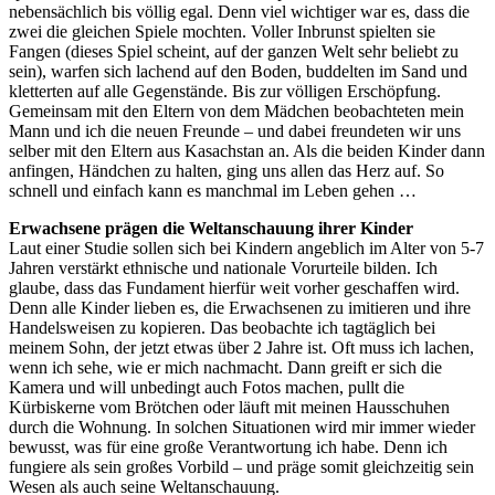
nebensächlich bis völlig egal. Denn viel wichtiger war es, dass die
zwei die gleichen Spiele mochten. Voller Inbrunst spielten sie
Fangen (dieses Spiel scheint, auf der ganzen Welt sehr beliebt zu
sein), warfen sich lachend auf den Boden, buddelten im Sand und
kletterten auf alle Gegenstände. Bis zur völligen Erschöpfung.
Gemeinsam mit den Eltern von dem Mädchen beobachteten mein
Mann und ich die neuen Freunde – und dabei freundeten wir uns
selber mit den Eltern aus Kasachstan an. Als die beiden Kinder dann
anfingen, Händchen zu halten, ging uns allen das Herz auf. So
schnell und einfach kann es manchmal im Leben gehen …
Erwachsene prägen die Weltanschauung ihrer Kinder
Laut einer Studie sollen sich bei Kindern angeblich im Alter von 5-7
Jahren verstärkt ethnische und nationale Vorurteile bilden. Ich
glaube, dass das Fundament hierfür weit vorher geschaffen wird.
Denn alle Kinder lieben es, die Erwachsenen zu imitieren und ihre
Handelsweisen zu kopieren. Das beobachte ich tagtäglich bei
meinem Sohn, der jetzt etwas über 2 Jahre ist. Oft muss ich lachen,
wenn ich sehe, wie er mich nachmacht. Dann greift er sich die
Kamera und will unbedingt auch Fotos machen, pullt die
Kürbiskerne vom Brötchen oder läuft mit meinen Hausschuhen
durch die Wohnung. In solchen Situationen wird mir immer wieder
bewusst, was für eine große Verantwortung ich habe. Denn ich
fungiere als sein großes Vorbild – und präge somit gleichzeitig sein
Wesen als auch seine Weltanschauung.