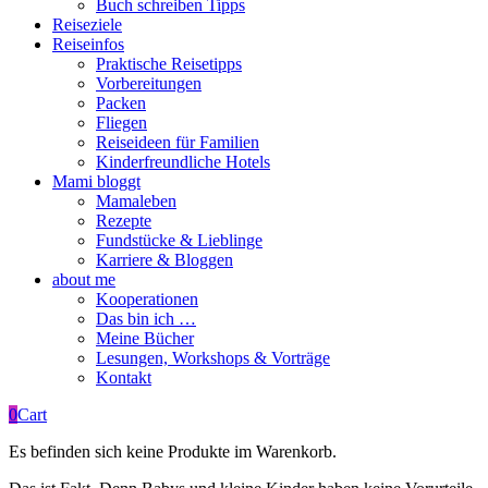
Buch schreiben Tipps
Reiseziele
Reiseinfos
Praktische Reisetipps
Vorbereitungen
Packen
Fliegen
Reiseideen für Familien
Kinderfreundliche Hotels
Mami bloggt
Mamaleben
Rezepte
Fundstücke & Lieblinge
Karriere & Bloggen
about me
Kooperationen
Das bin ich …
Meine Bücher
Lesungen, Workshops & Vorträge
Kontakt
0
Cart
Es befinden sich keine Produkte im Warenkorb.