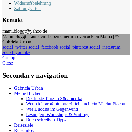
Widerrufsbelehrung
Zahlungsarten
Kontakt
mami.bloggt@yahoo.de
Mami bloggt – aus dem Leben einer reiseverrückten Mama | ©
Gabriela Urban
social_twitter
social_facebook
social_pinterest
social_instagram
social_youtube
Go top
Close
Secondary navigation
Gabriela Urban
Meine Bücher
Der letzte Tanz in Südamerika
Wenn ich groß bin, werd‘ ich auch ein Machu Picchu
Wie Buddha im Gegenwind
Lesungen, Workshops & Vorträge
Buch schreiben Tipps
Reiseziele
Reiseinfos