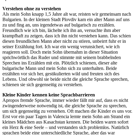
Verstehen ohne zu verstehen
Als mein Sohn knapp 1,5 Jahre alt war, reisten wir gemeinsam nach
Bulgarien. In der kleinen Stadt Plovdiv kam ein alter Mann auf uns
zu und fing an, uns irgendetwas auf bulgarisch zu erzählen.
Freundlich wie ich bin, lächelte ich ihn an, versuchte ihm aber
krampfhaft zu zeigen, dass ich ihn nicht verstehen kann. Das schien
diesen freundlichen Mann aber nicht zu stören, unbeirrt fuhr er in
seiner Erzählung fort. Ich war ein wenig verunsichert, wie ich
reagieren soll. Doch mein Sohn übernahm in dieser Situation
sprichwörtlich das Ruder und stimmte mit seinem brabbelnden
Sprechen ins Erzählen mit ein. Plötzlich schienen, dieser alte
bulgarische Mann und mein Sohn sich zu unterhalten. Beide
erzählten vor sich her, gestikulierten wild und freuten sich des
Lebens. Und obwohl sie beide nicht die gleiche Sprache sprechen,
schienen sie sich gegenseitig zu verstehen.
Kleine Kinder kennen keine Sprachbarrieren
Apropos fremde Sprache, immer wieder fällt mir auf, dass es nicht
zwingenderweise notwendig ist, die gleiche Sprache zu sprechen,
um sich gegenseitig zu verstehen. Oft machen die Kinder es uns vor.
Erst vor ein paar Tagen in Valencia lernte mein Sohn am Strand ein
kleines Mädchen aus Kasachstan kennen. Die beiden waren sofort
ein Herz & eine Seele – und verstanden sich problemlos. Natürlich
sprachen beide eine unterschiedliche Sprache, aber das war