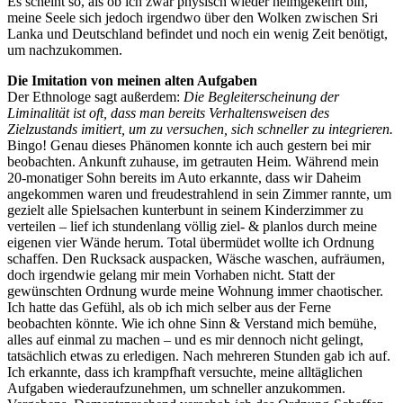
Es scheint so, als ob ich zwar physisch wieder heimgekehrt bin,
meine Seele sich jedoch irgendwo über den Wolken zwischen Sri
Lanka und Deutschland befindet und noch ein wenig Zeit benötigt,
um nachzukommen.
Die Imitation von meinen alten Aufgaben
Der Ethnologe sagt außerdem:
Die Begleiterscheinung der
Liminalität ist oft, dass man bereits Verhaltensweisen des
Zielzustands imitiert, um zu versuchen, sich schneller zu integrieren.
Bingo! Genau dieses Phänomen konnte ich auch gestern bei mir
beobachten. Ankunft zuhause, im getrauten Heim. Während mein
20-monatiger Sohn bereits im Auto erkannte, dass wir Daheim
angekommen waren und freudestrahlend in sein Zimmer rannte, um
gezielt alle Spielsachen kunterbunt in seinem Kinderzimmer zu
verteilen – lief ich stundenlang völlig ziel- & planlos durch meine
eigenen vier Wände herum. Total übermüdet wollte ich Ordnung
schaffen. Den Rucksack auspacken, Wäsche waschen, aufräumen,
doch irgendwie gelang mir mein Vorhaben nicht. Statt der
gewünschten Ordnung wurde meine Wohnung immer chaotischer.
Ich hatte das Gefühl, als ob ich mich selber aus der Ferne
beobachten könnte. Wie ich ohne Sinn & Verstand mich bemühe,
alles auf einmal zu machen – und es mir dennoch nicht gelingt,
tatsächlich etwas zu erledigen. Nach mehreren Stunden gab ich auf.
Ich erkannte, dass ich krampfhaft versuchte, meine alltäglichen
Aufgaben wiederaufzunehmen, um schneller anzukommen.