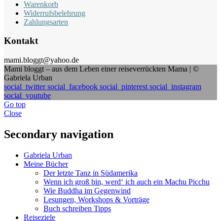
Warenkorb
Widerrufsbelehrung
Zahlungsarten
Kontakt
mami.bloggt@yahoo.de
Mami bloggt – aus dem Leben einer reiseverrückten Mama | ©
Gabriela Urban
social_twitter
social_facebook
social_pinterest
social_instagram
social_youtube
Go top
Close
Secondary navigation
Gabriela Urban
Meine Bücher
Der letzte Tanz in Südamerika
Wenn ich groß bin, werd‘ ich auch ein Machu Picchu
Wie Buddha im Gegenwind
Lesungen, Workshops & Vorträge
Buch schreiben Tipps
Reiseziele