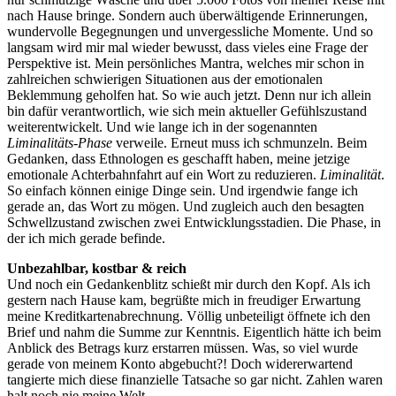
nach Hause bringe. Sondern auch überwältigende Erinnerungen,
wundervolle Begegnungen und unvergessliche Momente. Und so
langsam wird mir mal wieder bewusst, dass vieles eine Frage der
Perspektive ist. Mein persönliches Mantra, welches mir schon in
zahlreichen schwierigen Situationen aus der emotionalen
Beklemmung geholfen hat. So wie auch jetzt. Denn nur ich allein
bin dafür verantwortlich, wie sich mein aktueller Gefühlszustand
weiterentwickelt. Und wie lange ich in der sogenannten
Liminalitäts-Phase
verweile. Erneut muss ich schmunzeln. Beim
Gedanken, dass Ethnologen es geschafft haben, meine jetzige
emotionale Achterbahnfahrt auf ein Wort zu reduzieren.
Liminalität
.
So einfach können einige Dinge sein. Und irgendwie fange ich
gerade an, das Wort zu mögen. Und zugleich auch den besagten
Schwellzustand zwischen zwei Entwicklungsstadien. Die Phase, in
der ich mich gerade befinde.
Unbezahlbar, kostbar & reich
Und noch ein Gedankenblitz schießt mir durch den Kopf. Als ich
gestern nach Hause kam, begrüßte mich in freudiger Erwartung
meine Kreditkartenabrechnung. Völlig unbeteiligt öffnete ich den
Brief und nahm die Summe zur Kenntnis. Eigentlich hätte ich beim
Anblick des Betrags kurz erstarren müssen. Was, so viel wurde
gerade von meinem Konto abgebucht?! Doch widererwartend
tangierte mich diese finanzielle Tatsache so gar nicht. Zahlen waren
halt noch nie meine Welt.