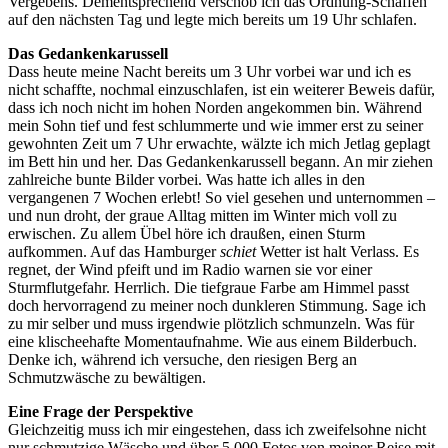
Vergebens. Dementsprechend verschob ich das Ordnung-Schaffen
auf den nächsten Tag und legte mich bereits um 19 Uhr schlafen.
Das Gedankenkarussell
Dass heute meine Nacht bereits um 3 Uhr vorbei war und ich es
nicht schaffte, nochmal einzuschlafen, ist ein weiterer Beweis dafür,
dass ich noch nicht im hohen Norden angekommen bin. Während
mein Sohn tief und fest schlummerte und wie immer erst zu seiner
gewohnten Zeit um 7 Uhr erwachte, wälzte ich mich Jetlag geplagt
im Bett hin und her. Das Gedankenkarussell begann. An mir ziehen
zahlreiche bunte Bilder vorbei. Was hatte ich alles in den
vergangenen 7 Wochen erlebt! So viel gesehen und unternommen –
und nun droht, der graue Alltag mitten im Winter mich voll zu
erwischen. Zu allem Übel höre ich draußen, einen Sturm
aufkommen. Auf das Hamburger
schiet
Wetter ist halt Verlass. Es
regnet, der Wind pfeift und im Radio warnen sie vor einer
Sturmflutgefahr. Herrlich. Die tiefgraue Farbe am Himmel passt
doch hervorragend zu meiner noch dunkleren Stimmung. Sage ich
zu mir selber und muss irgendwie plötzlich schmunzeln. Was für
eine klischeehafte Momentaufnahme. Wie aus einem Bilderbuch.
Denke ich, während ich versuche, den riesigen Berg an
Schmutzwäsche zu bewältigen.
Eine Frage der Perspektive
Gleichzeitig muss ich mir eingestehen, dass ich zweifelsohne nicht
nur schmutzige Wäsche und über 5.000 Fotos von meiner Reise mit